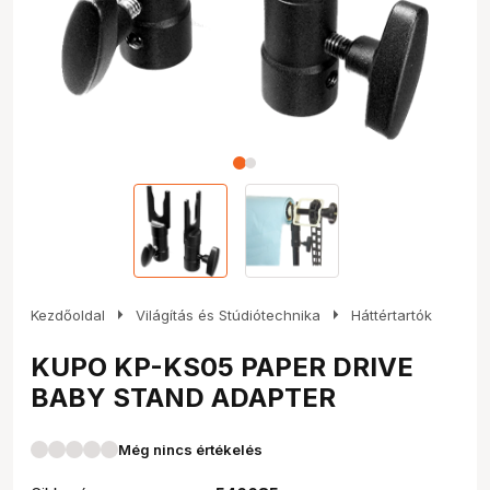
arrow_right
arrow_right
Kezdőoldal
Világítás és Stúdiótechnika
Háttértartók
KUPO KP-KS05 PAPER DRIVE
BABY STAND ADAPTER
Még nincs értékelés