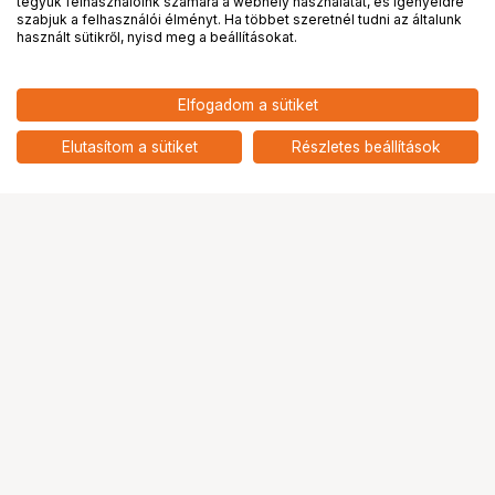
tegyük felhasználóink számára a webhely használatát, és igényeidre
PRO
partnerségek
szabjuk a felhasználói élményt. Ha többet szeretnél tudni az általunk
használt sütikről, nyisd meg a beállításokat.
12 390
HUF
Elfogadom a sütiket
nettó: 9 756 HUF
KUPO KP-KS05 PAPER DRIVE
BABY STAND ADAPTER
add
Elutasítom a sütiket
Részletes beállítások
Ugrás az oldal tetejére
Segítség a vásárláshoz
Fizetési lehetőségek
Szállítással kapcsolatos részletek
Reklamáció és termékvisszaküldés
Fogyasztói elállás
Adattörlő kódok