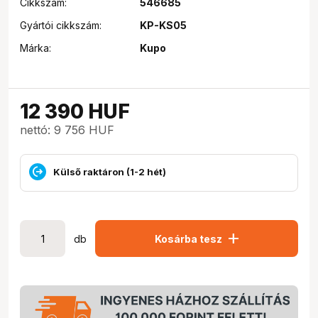
Cikkszám:
546685
Gyártói cikkszám:
KP-KS05
Márka:
Kupo
12 390
HUF
nettó: 9 756 HUF
Külső raktáron (1-2 hét)
add
db
Kosárba tesz