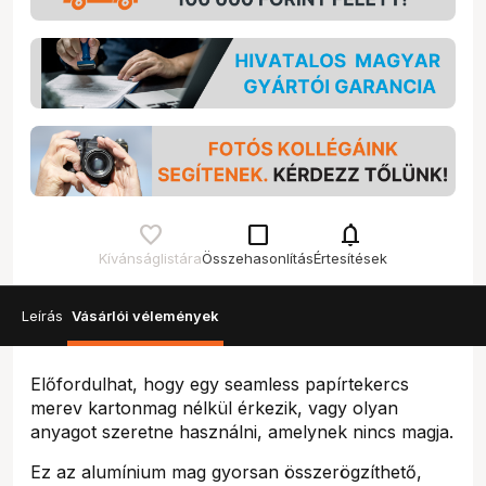
check_box_outline_blank
notifications
Kívánságlistára
Összehasonlítás
Értesítések
Leírás
Vásárlói vélemények
Előfordulhat, hogy egy seamless papírtekercs
merev kartonmag nélkül érkezik, vagy olyan
anyagot szeretne használni, amelynek nincs magja.
Ez az alumínium mag gyorsan összerögzíthető,