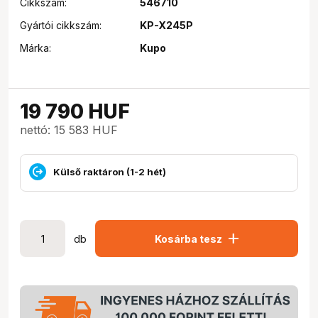
Cikkszám:
546710
Gyártói cikkszám:
KP-X245P
Márka:
Kupo
19 790
HUF
nettó: 15 583 HUF
Külső raktáron (1-2 hét)
add
db
Kosárba tesz