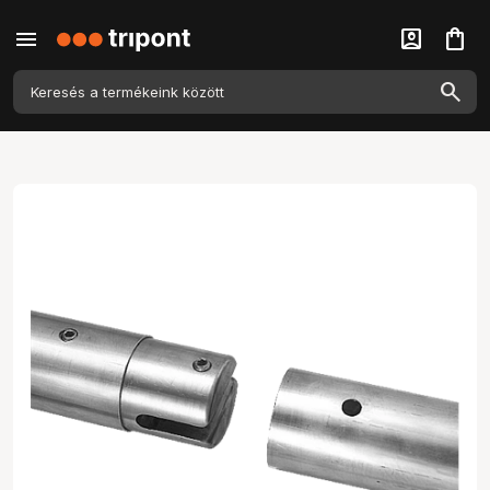
menu
account_box
shopping_bag