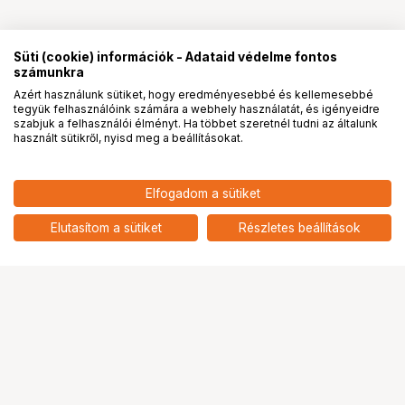
Süti (cookie) információk - Adataid védelme fontos
számunkra
Azért használunk sütiket, hogy eredményesebbé és kellemesebbé
tegyük felhasználóink számára a webhely használatát, és igényeidre
PRO
partnerségek
szabjuk a felhasználói élményt. Ha többet szeretnél tudni az általunk
használt sütikről, nyisd meg a beállításokat.
Elfogadom a sütiket
Elutasítom a sütiket
Részletes beállítások
Ugrás az oldal tetejére
Segítség a vásárláshoz
Fizetési lehetőségek