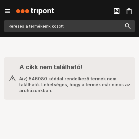
menu
account_box
shopping_bag
A cikk nem található!
A(z) 546080 kóddal rendelkező termék nem
található. Lehetséges, hogy a termék már nincs az
áruházunkban.