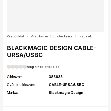
arrow_right
arrow_right
Kezdőoldal
Világítás és Stúdiótechnika
Kábelek
BLACKMAGIC DESIGN CABLE-
URSA/USBC
Még nincs értékelés
Cikkszám:
383933
Gyártói cikkszám:
CABLE-URSA/USBC
Márka:
Blackmagic Design