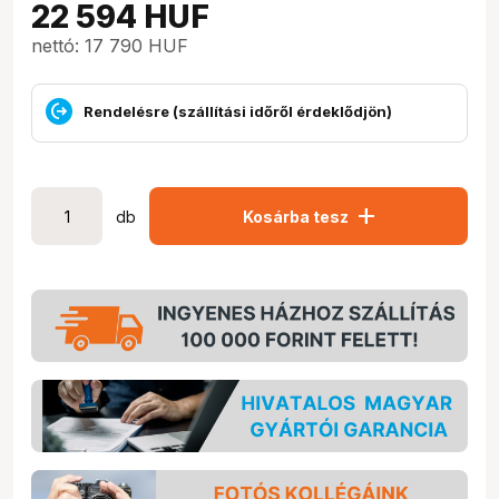
22 594
HUF
nettó: 17 790 HUF
Rendelésre (szállítási időről érdeklődjön)
add
db
Kosárba tesz