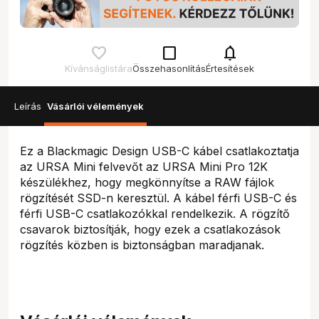
check_box_outline_blank
notifications
Kívánságlistára
Összehasonlítás
Értesítések
Leírás
Vásárlói vélemények
Ez a Blackmagic Design USB-C kábel csatlakoztatja
az URSA Mini felvevőt az URSA Mini Pro 12K
készülékhez, hogy megkönnyítse a RAW fájlok
rögzítését SSD-n keresztül. A kábel férfi USB-C és
férfi USB-C csatlakozókkal rendelkezik. A rögzítő
csavarok biztosítják, hogy ezek a csatlakozások
rögzítés közben is biztonságban maradjanak.