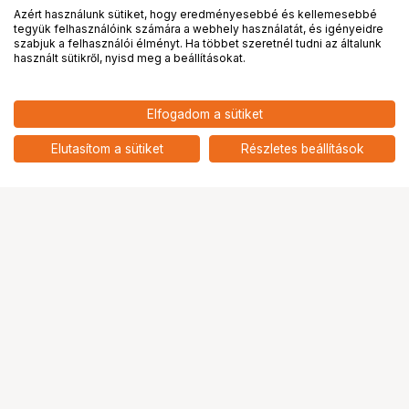
Azért használunk sütiket, hogy eredményesebbé és kellemesebbé
tegyük felhasználóink számára a webhely használatát, és igényeidre
PRO
partnerségek
szabjuk a felhasználói élményt. Ha többet szeretnél tudni az általunk
használt sütikről, nyisd meg a beállításokat.
22 594
HUF
Elfogadom a sütiket
nettó: 17 790 HUF
BLACKMAGIC DESIGN CABLE-
URSA/USBC
add
Elutasítom a sütiket
Részletes beállítások
Ugrás az oldal tetejére
Segítség a vásárláshoz
Fizetési lehetőségek
Szállítással kapcsolatos részletek
Reklamáció és termékvisszaküldés
Fogyasztói elállás