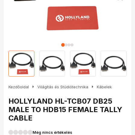
arrow_right
arrow_right
Kezdőoldal
Világítás és Stúdiótechnika
Kábelek
HOLLYLAND HL-TCB07 DB25
MALE TO HDB15 FEMALE TALLY
CABLE
Még nincs értékelés