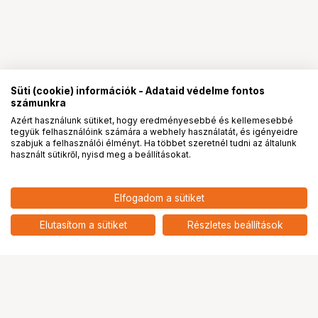
Süti (cookie) információk - Adataid védelme fontos
számunkra
Azért használunk sütiket, hogy eredményesebbé és kellemesebbé
tegyük felhasználóink számára a webhely használatát, és igényeidre
PRO
partnerségek
szabjuk a felhasználói élményt. Ha többet szeretnél tudni az általunk
használt sütikről, nyisd meg a beállításokat.
10 591
HUF
Elfogadom a sütiket
HOLLYLAND HL-TCB07 DB25
nettó: 8 339 HUF
MALE TO HDB15 FEMALE TALLY
add
CABLE
Elutasítom a sütiket
Részletes beállítások
Ugrás az oldal tetejére