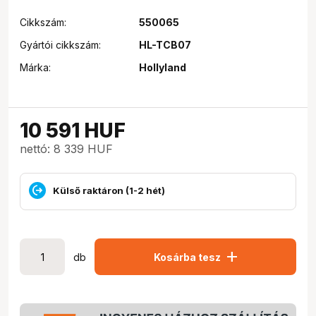
Cikkszám:
550065
Gyártói cikkszám:
HL-TCB07
Márka:
Hollyland
10 591
HUF
nettó: 8 339 HUF
Külső raktáron (1-2 hét)
add
db
Kosárba tesz