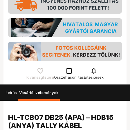
check_box_outline_blank
notifications
Kívánságlistára
Összehasonlítás
Értesítések
Leírás
Vásárlói vélemények
HL-TCB07 DB25 (APA) – HDB15
(ANYA) TALLY KÁBEL