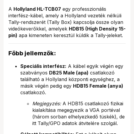
A
Hollyland HL-TCB07
egy professzionális
interfész-kábel, amely a Hollyland vezeték nélküli
Tally-rendszerét (Tally Box) kapcsolja össze olyan
videókeverőkkel, amelyek
HDB15 (High Density 15-
pin)
apa kimeneten keresztül küldik a Tally-jeleket.
Főbb jellemzők:
Speciális interfész:
A kábel egyik végén egy
szabványos
DB25 Male (apa)
csatlakozó
található a Hollyland központi egységhez, a
másik végén pedig egy
HDB15 Female (anya)
csatlakozó.
Megjegyzés:
A HDB15 csatlakozó fizikai
kialakítása megegyezik a VGA portéval
(három sorban elhelyezkedő tüskék), de
itt Tally/GPO adatok átvitelére szolgál.