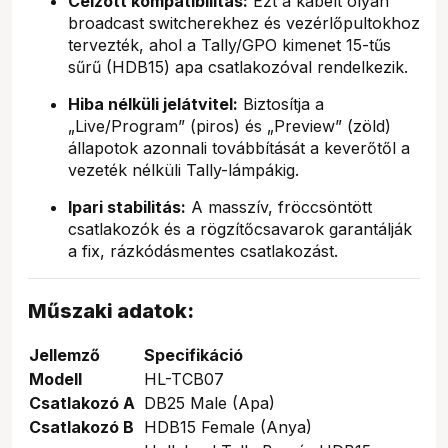
Célzott kompatibilitás:
Ezt a kábelt olyan
broadcast switcherekhez és vezérlőpultokhoz
tervezték, ahol a Tally/GPO kimenet 15-tűs
sűrű (HDB15) apa csatlakozóval rendelkezik.
Hiba nélküli jelátvitel:
Biztosítja a
„Live/Program” (piros) és „Preview” (zöld)
állapotok azonnali továbbítását a keverőtől a
vezeték nélküli Tally-lámpákig.
Ipari stabilitás:
A masszív, fröccsöntött
csatlakozók és a rögzítőcsavarok garantálják
a fix, rázkódásmentes csatlakozást.
Műszaki adatok:
Jellemző
Specifikáció
Modell
HL-TCB07
Csatlakozó A
DB25 Male (Apa)
Csatlakozó B
HDB15 Female (Anya)