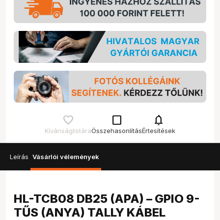
check_box_outline_blank
notifications
Kívánságlistára
Összehasonlítás
Értesítések
Leírás
Vásárlói vélemények
HL-TCB08 DB25 (APA) – GPIO 9-
TŰS (ANYA) TALLY KÁBEL