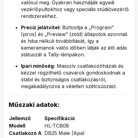
valósul meg. Gyakran használják egyedi
vezérlőpultokhoz vagy speciális stúdióvezérlő
rendszerekhez.
Precíz jelátvitel:
Biztosítja a „Program”
(piros) és „Preview” (zöld) állapotok azonnali
és hiba nélküli továbbítását, így a
kameramanok valós időben látják az élő adás
státuszát a Tally-lámpákon.
Ipari minőség:
Masszív csatlakozóházak és
kézzel rögzíthető csavarok gondoskodnak a
stabil és biztonságos csatlakozásról,
megakadályozva a véletlen szétcsúszást.
Műszaki adatok:
Jellemző
Specifikáció
Modell
HL-TCB08
Csatlakozó A
DB25 Male (Apa)