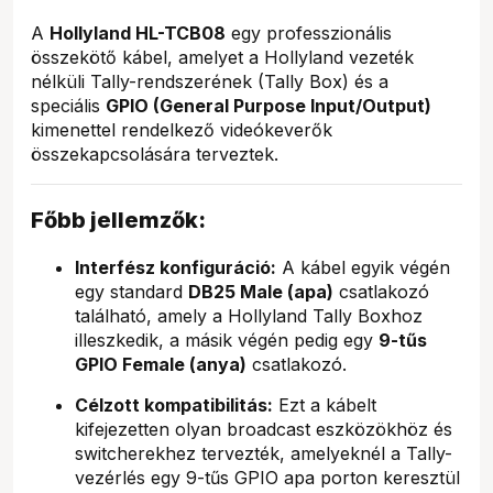
A
Hollyland HL-TCB08
egy professzionális
összekötő kábel, amelyet a Hollyland vezeték
nélküli Tally-rendszerének (Tally Box) és a
speciális
GPIO (General Purpose Input/Output)
kimenettel rendelkező videókeverők
összekapcsolására terveztek.
Főbb jellemzők:
Interfész konfiguráció:
A kábel egyik végén
egy standard
DB25 Male (apa)
csatlakozó
található, amely a Hollyland Tally Boxhoz
illeszkedik, a másik végén pedig egy
9-tűs
GPIO Female (anya)
csatlakozó.
Célzott kompatibilitás:
Ezt a kábelt
kifejezetten olyan broadcast eszközökhöz és
switcherekhez tervezték, amelyeknél a Tally-
vezérlés egy 9-tűs GPIO apa porton keresztül