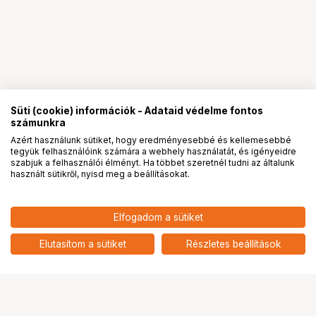
Süti (cookie) információk - Adataid védelme fontos
számunkra
Azért használunk sütiket, hogy eredményesebbé és kellemesebbé
tegyük felhasználóink számára a webhely használatát, és igényeidre
PRO
partnerségek
szabjuk a felhasználói élményt. Ha többet szeretnél tudni az általunk
használt sütikről, nyisd meg a beállításokat.
10 490
HUF
Elfogadom a sütiket
HOLLYLAND HL-TCB08 DB25
nettó: 8 260 HUF
MALE TO GPIO 9-PIN FEMALE
add
TALLY CABLE
Elutasítom a sütiket
Részletes beállítások
Ugrás az oldal tetejére