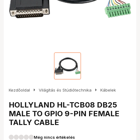
arrow_right
arrow_right
Kezdőoldal
Világítás és Stúdiótechnika
Kábelek
HOLLYLAND HL-TCB08 DB25
MALE TO GPIO 9-PIN FEMALE
TALLY CABLE
Még nincs értékelés