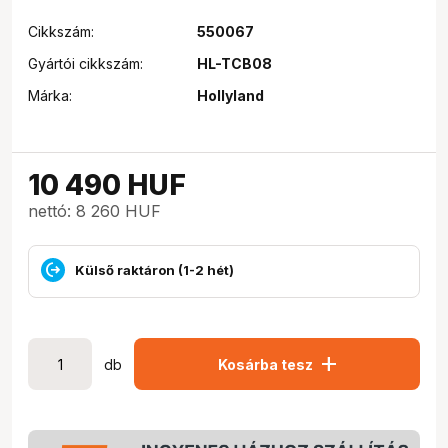
Cikkszám:
550067
Gyártói cikkszám:
HL-TCB08
Márka:
Hollyland
10 490
HUF
nettó: 8 260 HUF
Külső raktáron (1-2 hét)
add
db
Kosárba tesz