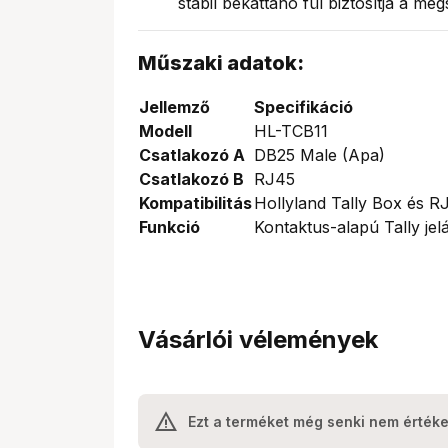
stabil bekattanó fül biztosítja a me
Műszaki adatok:
Jellemző
Specifikáció
Modell
HL-TCB11
Csatlakozó A
DB25 Male (Apa)
Csatlakozó B
RJ45
Kompatibilitás
Hollyland Tally Box és R
Funkció
Kontaktus-alapú Tally jelá
Vásárlói vélemények
Ezt a terméket még senki nem értéke