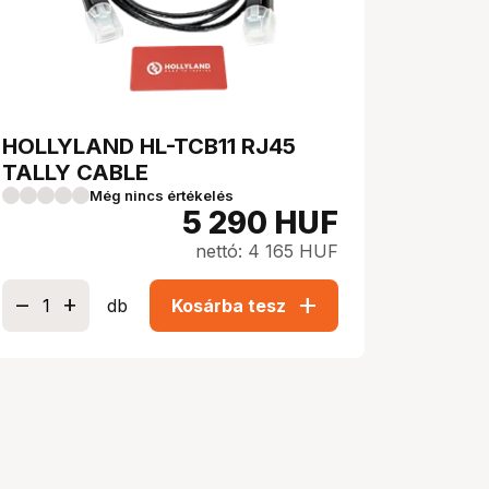
HOLLYLAND HL-TCB11 RJ45
TALLY CABLE
Még nincs értékelés
5 290
HUF
nettó: 4 165 HUF
add
db
Kosárba tesz