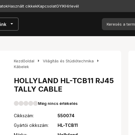
atok
Használt cikkek
Kapcsolat
GYIK
Hírlevél
arrow_drop_down
ink
arrow_right
arrow_right
Kezdőoldal
Világítás és Stúdiótechnika
Kábelek
HOLLYLAND HL-TCB11 RJ45
TALLY CABLE
Még nincs értékelés
Cikkszám:
550074
Gyártói cikkszám:
HL-TCB11
Márka:
Hollyland