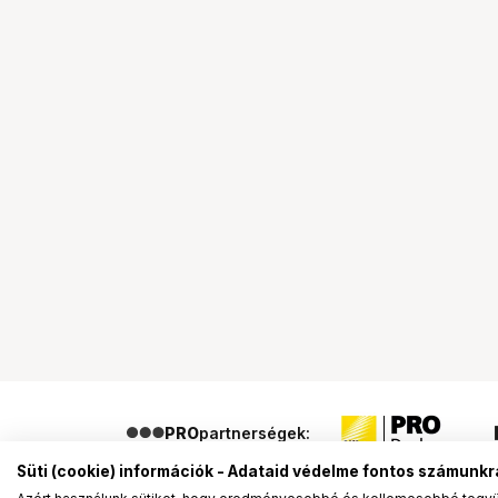
PRO
partnerségek:
Süti (cookie) információk - Adataid védelme fontos számunkr