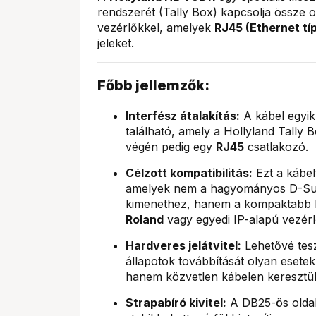
rendszerét (Tally Box) kapcsolja össze 
vezérlőkkel, amelyek
RJ45 (Ethernet tí
jeleket.
Főbb jellemzők:
Interfész átalakítás:
A kábel egyi
található, amely a Hollyland Tally B
végén pedig egy
RJ45
csatlakozó.
Célzott kompatibilitás:
Ezt a kábel
amelyek nem a hagyományos D-Sub 
kimenethez, hanem a kompaktabb R
Roland
vagy egyedi IP-alapú vezér
Hardveres jelátvitel:
Lehetővé tesz
állapotok továbbítását olyan esete
hanem közvetlen kábelen keresztül 
Strapabíró kivitel:
A DB25-ös oldal