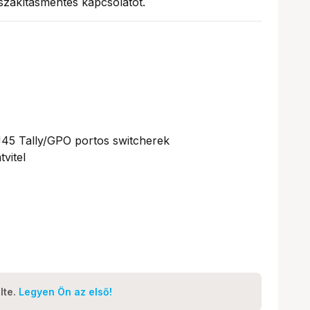
gszakításmentes kapcsolatot.
J45 Tally/GPO portos switcherek
tvitel
lte.
Legyen Ön az első!