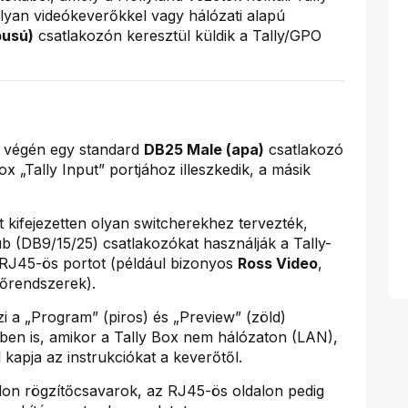
olyan videókeverőkkel vagy hálózati alapú
pusú)
csatlakozón keresztül küldik a Tally/GPO
k végén egy standard
DB25 Male (apa)
csatlakozó
ox „Tally Input” portjához illeszkedik, a másik
t kifejezetten olyan switcherekhez tervezték,
(DB9/15/25) csatlakozókat használják a Tally-
J45-ös portot (például bizonyos
Ross Video
,
lőrendszerek).
i a „Program” (piros) és „Preview” (zöld)
kben is, amikor a Tally Box nem hálózaton (LAN),
kapja az instrukciókat a keverőtől.
on rögzítőcsavarok, az RJ45-ös oldalon pedig