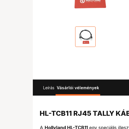
Leírás
Vásárlói vélemények
HL-TCB11 RJ45 TALLY KÁ
A
Hollyland HL-TCB11
egy speciális illes