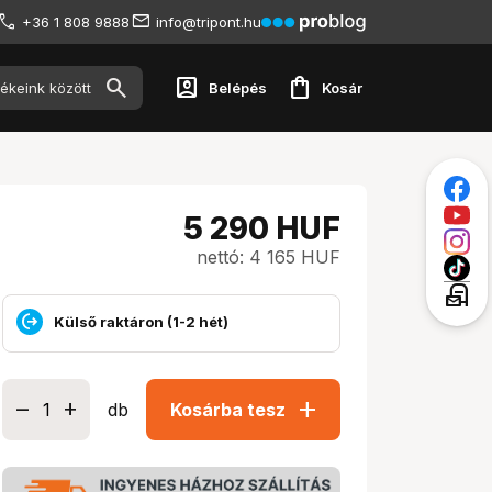
+36 1 808 9888
info@tripont.hu
account_box
shopping_bag
Belépés
Kosár
5 290
HUF
nettó: 4 165 HUF
local_post_office
Külső raktáron (1-2 hét)
add
db
Kosárba tesz