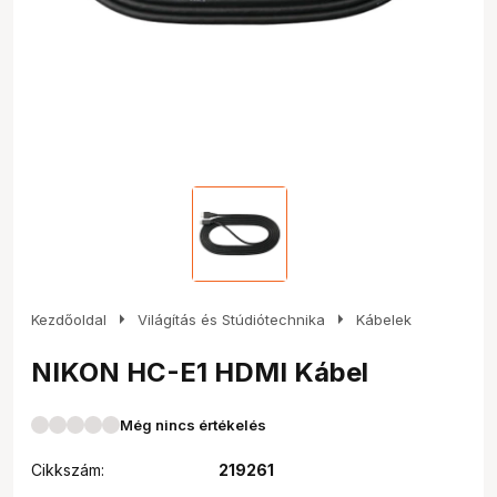
arrow_right
arrow_right
Kezdőoldal
Világítás és Stúdiótechnika
Kábelek
NIKON HC-E1 HDMI Kábel
Még nincs értékelés
Cikkszám:
219261