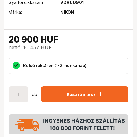
Gyártói cikkszám:
VDA00901
Márka:
NIKON
20 900
HUF
nettó: 16 457 HUF
Külső raktáron (1-2 munkanap)
add
db
Kosárba tesz