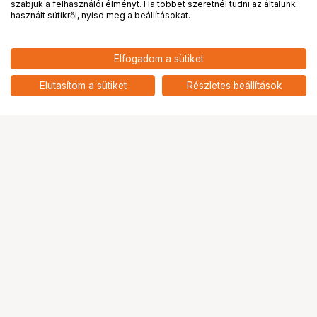
PRO
partnerségek
szabjuk a felhasználói élményt. Ha többet szeretnél tudni az általunk
használt sütikről, nyisd meg a beállításokat.
20 900
HUF
Elfogadom a sütiket
nettó: 16 457 HUF
NIKON HC-E1 HDMI Kábel
add
Elutasítom a sütiket
Részletes beállítások
Ugrás az oldal tetejére
Segítség a vásárláshoz
Fizetési lehetőségek
Szállítással kapcsolatos részletek
Reklamáció és termékvisszaküldés
Fogyasztói elállás
Adattörlő kódok