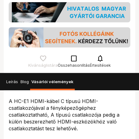
check_box_outline_blank
notifications
Kívánságlistára
Összehasonlítás
Értesítések
Leírás
Blog
Vásárlói vélemények
A HC-E1 HDMI-kábel C típusú HDMI-
csatlakozójával a fényképezőgéphez
csatlakoztatható, A típusú csatlakozója pedig a
külön beszerezhető HDMI-eszközökhöz való
csatlakoztatást tesz lehetővé.