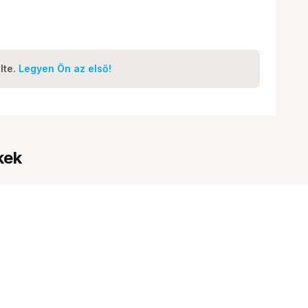
lte.
Legyen Ön az első!
kek