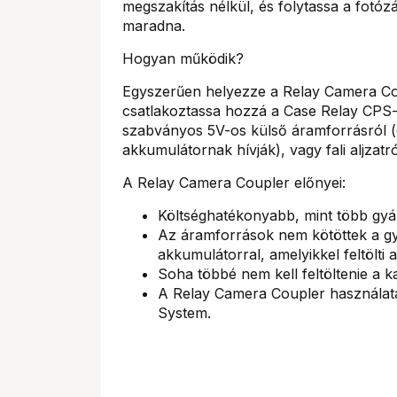
megszakítás nélkül, és folytassa a fotóz
maradna.
Hogyan működik?
Egyszerűen helyezze a Relay Camera Cou
csatlakoztassa hozzá a Case Relay CPS-t
szabványos 5V-os külső áramforrásról (
akkumulátornak hívják), vagy fali aljzatr
A Relay Camera Coupler előnyei:
Költséghatékonyabb, mint több gyár
Az áramforrások nem kötöttek a gy
akkumulátorral, amelyikkel feltölti a
Soha többé nem kell feltöltenie a k
A Relay Camera Coupler használa
System.