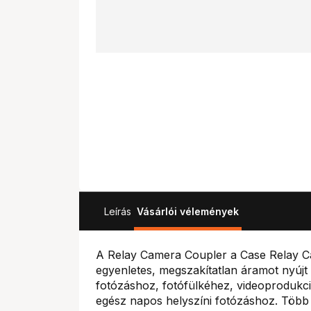
Leírás
Vásárlói vélemények
A Relay Camera Coupler a Case Relay 
egyenletes, megszakítatlan áramot nyújt 
fotózáshoz, fotófülkéhez, videoprodukc
egész napos helyszíni fotózáshoz. Töb