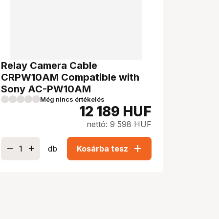
Relay Camera Cable
CRPW10AM Compatible with
Sony AC-PW10AM
Még nincs értékelés
12 189
HUF
nettó: 9 598 HUF
add
db
Kosárba tesz