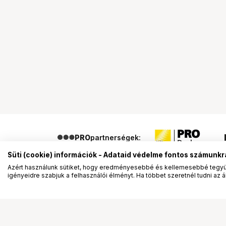
PRO
partnerségek:
Süti (cookie) információk - Adataid védelme fontos számunkr
Azért használunk sütiket, hogy eredményesebbé és kellemesebbé tegyük
igényeidre szabjuk a felhasználói élményt. Ha többet szeretnél tudni az ált
Segítség a vásárláshoz
Ismerj