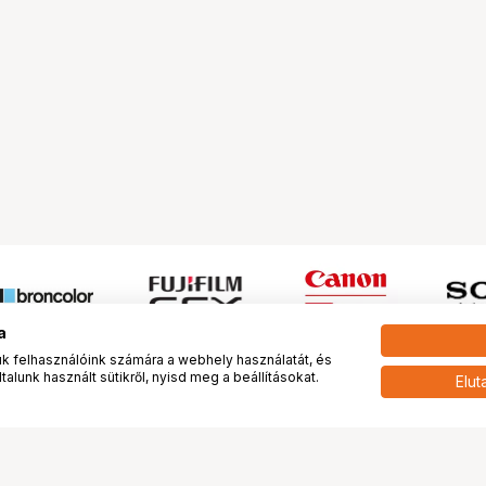
a
 felhasználóink számára a webhely használatát, és
alunk használt sütikről, nyisd meg a beállításokat.
Elut
 meg minket!
További oldalaink