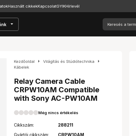
atok
Használt cikkek
Kapcsolat
GYIK
Hírlevél
arrow_drop_down
ink
arrow_right
arrow_right
Kezdőoldal
Világítás és Stúdiótechnika
Kábelek
Relay Camera Cable
CRPW10AM Compatible
with Sony AC-PW10AM
Még nincs értékelés
Cikkszám:
288211
Gyártói cikkszám:
CRPW10AM