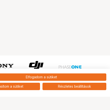
Elfogadom a sütiket
Ugrás az oldal tetejére
asítom a sütiket
Részletes beállítások
Tripont Szaküzlet