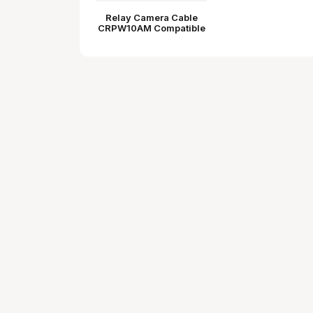
Relay Camera Cable
CRPW10AM Compatible
with Sony AC-PW10AM