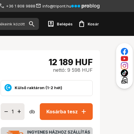
+36 1 808 9888
info@tripont.hu
account_box
shopping_bag
Belépés
Kosár
12 189
HUF
nettó: 9 598 HUF
local_post_office
Külső raktáron (1-2 hét)
add
db
Kosárba tesz