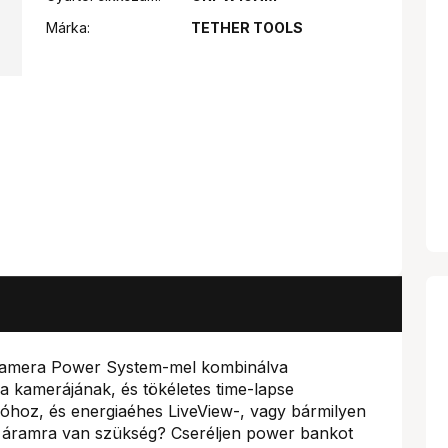
Márka:
TETHER TOOLS
Camera Power System-mel kombinálva
a kamerájának, és tökéletes time-lapse
ióhoz, és energiaéhes LiveView-, vagy bármilyen
b áramra van szükség? Cseréljen power bankot