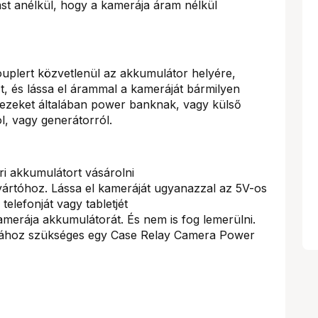
ást anélkül, hogy a kamerája áram nélkül
plert közvetlenül az akkumulátor helyére,
, és lássa el árammal a kameráját bármilyen
ezeket általában power banknak, vagy külső
ól, vagy generátorról.
i akkumulátort vásárolni
ártóhoz. Lássa el kameráját ugyanazzal az 5V-os
 telefonját vagy tabletjét
amerája akkumulátorát. És nem is fog lemerülni.
tához szükséges egy Case Relay Camera Power