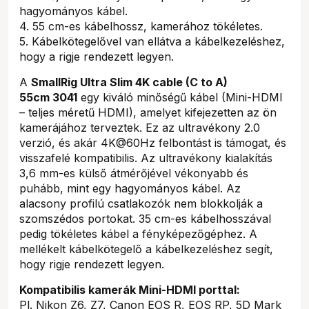
hagyományos kábel.
4. 55 cm-es kábelhossz, kamerához tökéletes.
5. Kábelkötegelővel van ellátva a kábelkezeléshez,
hogy a rigje rendezett legyen.
A
SmallRig Ultra Slim 4K cable (C to A)
55cm 3041
egy kiváló minőségű kábel (Mini-HDMI
– teljes méretű HDMI), amelyet kifejezetten az ön
kamerájához terveztek. Ez az ultravékony 2.0
verzió, és akár 4K@60Hz felbontást is támogat, és
visszafelé kompatibilis. Az ultravékony kialakítás
3,6 mm-es külső átmérőjével vékonyabb és
puhább, mint egy hagyományos kábel. Az
alacsony profilú csatlakozók nem blokkolják a
szomszédos portokat. 35 cm-es kábelhosszával
pedig tökéletes kábel a fényképezőgéphez. A
mellékelt kábelkötegelő a kábelkezeléshez segít,
hogy rigje rendezett legyen.
Kompatibilis kamerák Mini-HDMI porttal:
Pl. Nikon Z6, Z7, Canon EOS R, EOS RP, 5D Mark