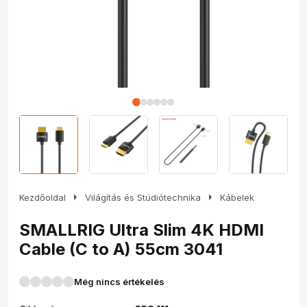
arrow_right
arrow_right
Kezdőoldal
Világítás és Stúdiótechnika
Kábelek
SMALLRIG Ultra Slim 4K HDMI
Cable (C to A) 55cm 3041
Még nincs értékelés