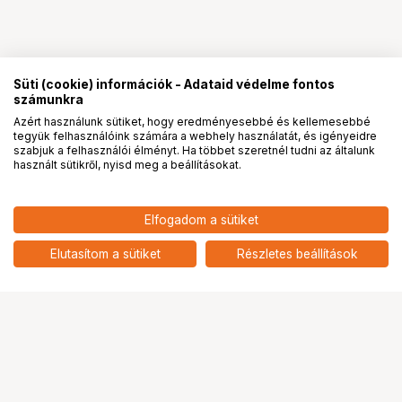
Süti (cookie) információk - Adataid védelme fontos
számunkra
Azért használunk sütiket, hogy eredményesebbé és kellemesebbé
tegyük felhasználóink számára a webhely használatát, és igényeidre
PRO
partnerségek
szabjuk a felhasználói élményt. Ha többet szeretnél tudni az általunk
használt sütikről, nyisd meg a beállításokat.
4 690
HUF
Elfogadom a sütiket
nettó: 3 693 HUF
SMALLRIG Ultra Slim 4K HDMI
Cable (C to A) 55cm 3041
add
Elutasítom a sütiket
Részletes beállítások
Ugrás az oldal tetejére
Segítség a vásárláshoz