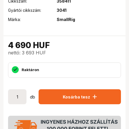
Cikkszám:
358411
Gyártói cikkszám:
3041
Márka:
SmallRig
4 690
HUF
nettó: 3 693 HUF
Raktáron
add
db
Kosárba tesz