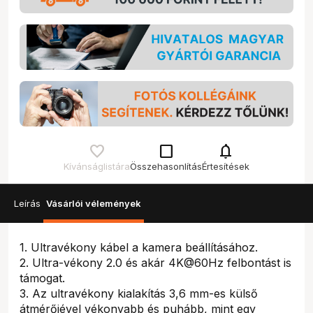
check_box_outline_blank
notifications
Kívánságlistára
Összehasonlítás
Értesítések
Leírás
Vásárlói vélemények
1. Ultravékony kábel a kamera beállításához.
2. Ultra-vékony 2.0 és akár 4K@60Hz felbontást is
támogat.
3. Az ultravékony kialakítás 3,6 mm-es külső
átmérőjével vékonyabb és puhább, mint egy