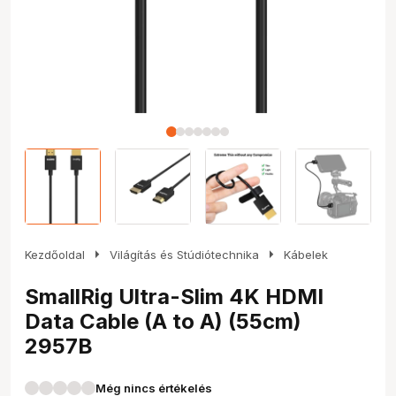
arrow_right
arrow_right
Kezdőoldal
Világítás és Stúdiótechnika
Kábelek
SmallRig Ultra-Slim 4K HDMI
Data Cable (A to A) (55cm)
2957B
Még nincs értékelés