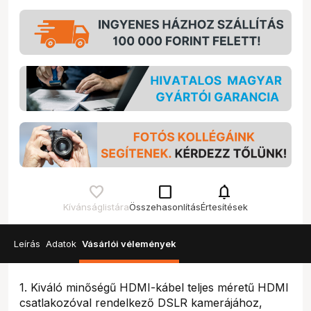
check_box_outline_blank
notifications
Kívánságlistára
Összehasonlítás
Értesítések
Leírás
Adatok
Vásárlói vélemények
1. Kiváló minőségű HDMI-kábel teljes méretű HDMI
csatlakozóval rendelkező DSLR kamerájához,