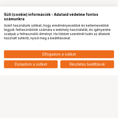
Süti (cookie) információk - Adataid védelme fontos
számunkra
Azért használunk sütiket, hogy eredményesebbé és kellemesebbé
tegyük felhasználóink számára a webhely használatát, és igényeidre
PRO
partnerségek
szabjuk a felhasználói élményt. Ha többet szeretnél tudni az általunk
használt sütikről, nyisd meg a beállításokat.
4 690
HUF
Elfogadom a sütiket
nettó: 3 693 HUF
SmallRig Ultra-Slim 4K HDMI
Data Cable (A to A) (55cm) 2957B
add
Elutasítom a sütiket
Részletes beállítások
Ugrás az oldal tetejére
Segítség a vásárláshoz
Fizetési lehetőségek