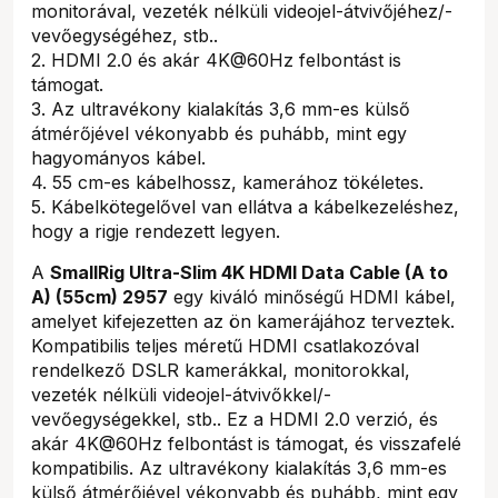
monitorával, vezeték nélküli videojel-átvivőjéhez/-
vevőegységéhez, stb..
2. HDMI 2.0 és akár 4K@60Hz felbontást is
támogat.
3. Az ultravékony kialakítás 3,6 mm-es külső
átmérőjével vékonyabb és puhább, mint egy
hagyományos kábel.
4. 55 cm-es kábelhossz, kamerához tökéletes.
5. Kábelkötegelővel van ellátva a kábelkezeléshez,
hogy a rigje rendezett legyen.
A
SmallRig Ultra-Slim 4K HDMI Data Cable (A to
A) (55cm) 2957
egy kiváló minőségű HDMI kábel,
amelyet kifejezetten az ön kamerájához terveztek.
Kompatibilis teljes méretű HDMI csatlakozóval
rendelkező DSLR kamerákkal, monitorokkal,
vezeték nélküli videojel-átvivőkkel/-
vevőegységekkel, stb.. Ez a HDMI 2.0 verzió, és
akár 4K@60Hz felbontást is támogat, és visszafelé
kompatibilis. Az ultravékony kialakítás 3,6 mm-es
külső átmérőjével vékonyabb és puhább, mint egy