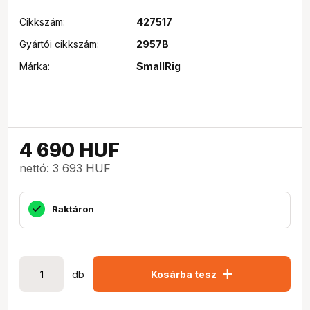
Cikkszám:
427517
Gyártói cikkszám:
2957B
Márka:
SmallRig
4 690
HUF
nettó: 3 693 HUF
Raktáron
add
db
Kosárba tesz