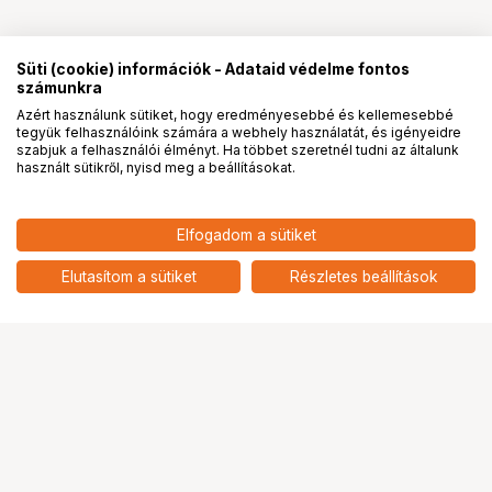
Süti (cookie) információk - Adataid védelme fontos
számunkra
Azért használunk sütiket, hogy eredményesebbé és kellemesebbé
tegyük felhasználóink számára a webhely használatát, és igényeidre
PRO
partnerségek
szabjuk a felhasználói élményt. Ha többet szeretnél tudni az általunk
használt sütikről, nyisd meg a beállításokat.
Elfogadom a sütiket
Elutasítom a sütiket
Részletes beállítások
Ugrás az oldal tetejére
Segítség a vásárláshoz
Fizetési lehetőségek