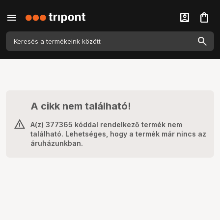
menu
account_box
shopping_bag
A cikk nem található!
A(z) 377365 kóddal rendelkező termék nem
található. Lehetséges, hogy a termék már nincs az
áruházunkban.