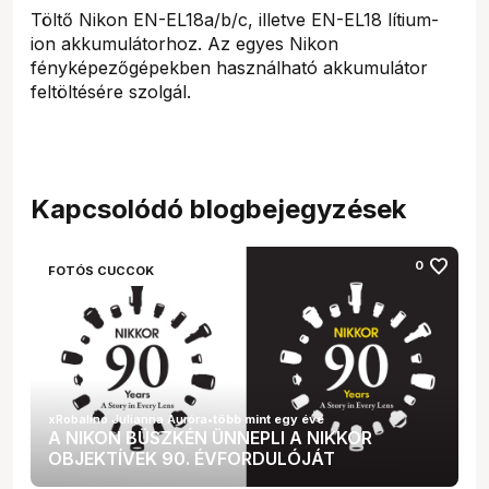
Töltő Nikon EN-EL18a/b/c, illetve EN-EL18 lítium-
ion akkumulátorhoz. Az egyes Nikon
fényképezőgépekben használható akkumulátor
feltöltésére szolgál.
Kapcsolódó blogbejegyzések
favorite
0
FOTÓS CUCCOK
xRobalino Julianna Auróra
•
több mint egy éve
A NIKON BÜSZKÉN ÜNNEPLI A NIKKOR
OBJEKTÍVEK 90. ÉVFORDULÓJÁT