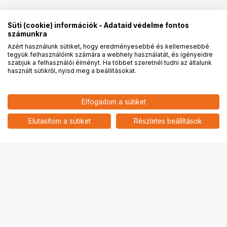
Süti (cookie) információk - Adataid védelme fontos
számunkra
Azért használunk sütiket, hogy eredményesebbé és kellemesebbé
tegyük felhasználóink számára a webhely használatát, és igényeidre
PRO
partnerségek
szabjuk a felhasználói élményt. Ha többet szeretnél tudni az általunk
használt sütikről, nyisd meg a beállításokat.
173 900
HUF
Elfogadom a sütiket
nettó: 136 929 HUF
NIKON MH-26a AKKUTÖLT EN-
EL18
add
Elutasítom a sütiket
Részletes beállítások
Ugrás az oldal tetejére
Segítség a vásárláshoz
Fizetési lehetőségek