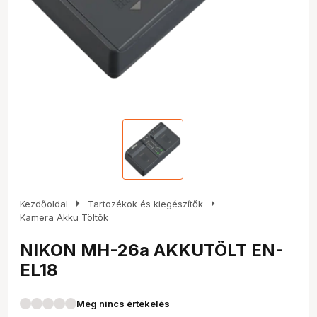
arrow_right
arrow_right
Kezdőoldal
Tartozékok és kiegészítők
Kamera Akku Töltők
NIKON MH-26a AKKUTÖLT EN-
EL18
Még nincs értékelés