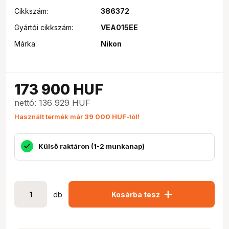
Cikkszám:
386372
Gyártói cikkszám:
VEA015EE
Márka:
Nikon
173 900
HUF
nettó: 136 929 HUF
Használt termék már
39 000 HUF
-tól!
Külső raktáron (1-2 munkanap)
add
db
Kosárba tesz