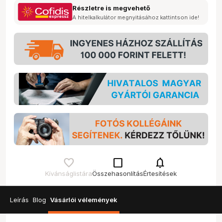
Részletre is megvehető
A hitelkalkulátor megnyitásához kattintson ide!
check_box_outline_blank
notifications
Kívánságlistára
Összehasonlítás
Értesítések
Leírás
Blog
Vásárlói vélemények