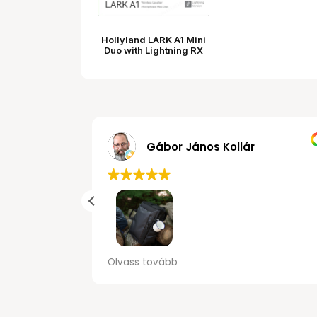
Hollyland LARK A1 Mini
Duo with Lightning RX
MRobert
Gyors kiszolgálás, kerékpárral is jól
Táskát
Olvass tovább
Olvass
megközelíthető illetve parkolóban
méghoz
biztonsagosan elhelyezhető.
alapve
cuccot
póló, b