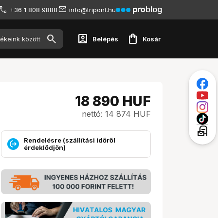
+36 1 808 9888
info@tripont.hu
account_box
shopping_bag
Belépés
Kosár
18 890
HUF
nettó: 14 874 HUF
local_post_office
Rendelésre (szállítási időről
érdeklődjön)