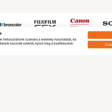
a
 felhasználóink számára a webhely használatát, és
alunk használt sütikről, nyisd meg a beállításokat.
Elut
 meg minket!
További oldalaink
tkozunk
Fotókönyv
 véleménye rólunk
Fotólabor
óterem és Stúdió
Digitalizálás
vények
PhaseOne
tya
Bluechip
tya
Problog