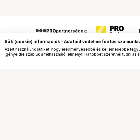
PRO
partnerségek:
Süti (cookie) információk - Adataid védelme fontos számunkr
Azért használunk sütiket, hogy eredményesebbé és kellemesebbé tegyük
igényeidre szabjuk a felhasználói élményt. Ha többet szeretnél tudni az ált
Segítség a vásárláshoz
Ismerj
Fizetési lehetőségek
Bemuta
Szállítással kapcsolatos részletek
Vevőink
Reklamáció és termékvisszaküldés
Bemutat
Fogyasztói elállás
Rendez
Adattörlő kódok
Diákkár
Cofidis Express áruhitel
VIP kár