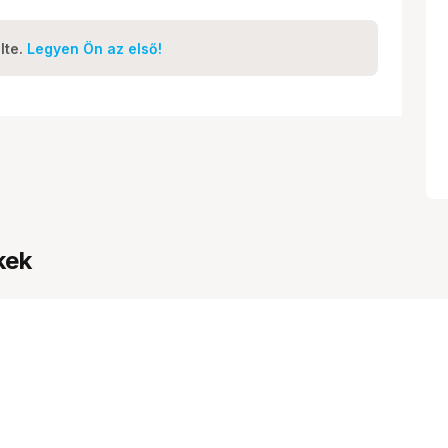
lte.
Legyen Ön az első!
kek