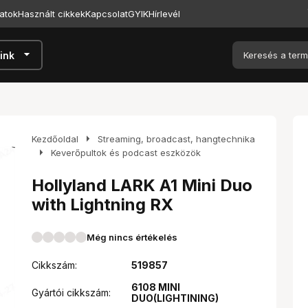
atok
Használt cikkek
Kapcsolat
GYIK
Hírlevél
arrow_drop_down
ink
arrow_right
Kezdőoldal
Streaming, broadcast, hangtechnika
arrow_right
Keverőpultok és podcast eszközök
Hollyland LARK A1 Mini Duo
with Lightning RX
Még nincs értékelés
Cikkszám:
519857
6108 MINI
Gyártói cikkszám:
DUO(LIGHTINING)