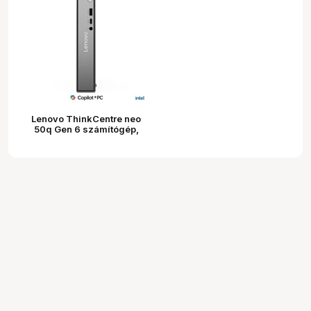
Lenovo ThinkCentre neo
50q Gen 6 számítógép,
Intel Core Ultra 5 226V,
16GB DDR5, 512GB SSD,
65W, Wi-Fi 6, nincs OS