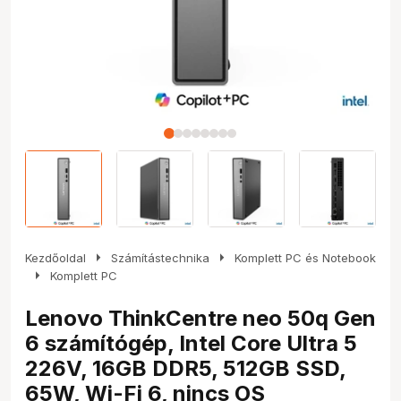
arrow_right
arrow_right
Kezdőoldal
Számítástechnika
Komplett PC és Notebook
arrow_right
Komplett PC
Lenovo ThinkCentre neo 50q Gen
6 számítógép, Intel Core Ultra 5
226V, 16GB DDR5, 512GB SSD,
65W, Wi-Fi 6, nincs OS