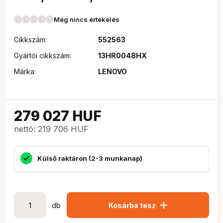
Még nincs értékelés
Cikkszám:
552563
Gyártói cikkszám:
13HR0048HX
Márka:
LENOVO
279 027
HUF
nettó: 219 706 HUF
Külső raktáron (2-3 munkanap)
add
db
Kosárba tesz