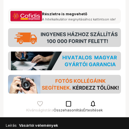
Részletre is megvehető
A hitelkalkulátor megnyitásához kattintson ide!
check_box_outline_blank
notifications
Kívánságlistára
Összehasonlítás
Értesítések
Leírás
Vásárlói vélemények