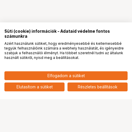
Süti (cookie) információk - Adataid védelme fontos
számunkra
Azért használunk sütiket, hogy eredményesebbé és kellemesebbé
tegyük felhasználóink számára a webhely használatát, és igényeidre
PRO
partnerségek
szabjuk a felhasználói élményt. Ha többet szeretnél tudni az általunk
használt sütikről, nyisd meg a beállításokat.
279 027
HUF
Lenovo ThinkCentre neo 50q
Elfogadom a sütiket
nettó: 219 706 HUF
Gen 6 számítógép, Intel Core
Ultra 5 226V, 16GB DDR5, 512GB
add
Elutasítom a sütiket
Részletes beállítások
SSD, 65W, Wi-Fi 6, nincs OS
Ugrás az oldal tetejére
Segítség a vásárláshoz