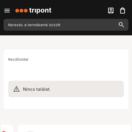
menu
account_box
shopping_bag
Kezdőoldal
Nincs találat.