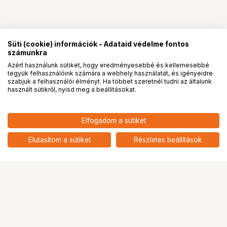
Süti (cookie) információk - Adataid védelme fontos
számunkra
Azért használunk sütiket, hogy eredményesebbé és kellemesebbé
tegyük felhasználóink számára a webhely használatát, és igényeidre
PRO
partnerségek
szabjuk a felhasználói élményt. Ha többet szeretnél tudni az általunk
használt sütikről, nyisd meg a beállításokat.
Elfogadom a sütiket
Elutasítom a sütiket
Részletes beállítások
Ugrás az oldal tetejére
Segítség a vásárláshoz