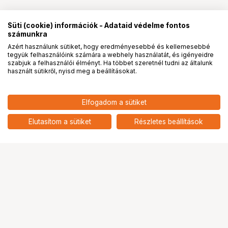
Süti (cookie) információk - Adataid védelme fontos
számunkra
Azért használunk sütiket, hogy eredményesebbé és kellemesebbé
tegyük felhasználóink számára a webhely használatát, és igényeidre
PRO
partnerségek
szabjuk a felhasználói élményt. Ha többet szeretnél tudni az általunk
használt sütikről, nyisd meg a beállításokat.
110 262
HUF
Elfogadom a sütiket
nettó: 86 820 HUF
Sony PlayStation Portal távoli
lejátszó PS5 konzolhoz
add
Elutasítom a sütiket
Részletes beállítások
Ugrás az oldal tetejére
Segítség a vásárláshoz
Fizetési lehetőségek