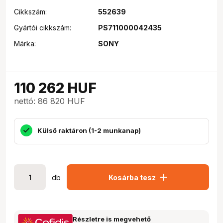
Cikkszám:
552639
Gyártói cikkszám:
PS711000042435
Márka:
SONY
110 262
HUF
nettó: 86 820 HUF
Külső raktáron (1-2 munkanap)
add
db
Kosárba tesz
Részletre is megvehető