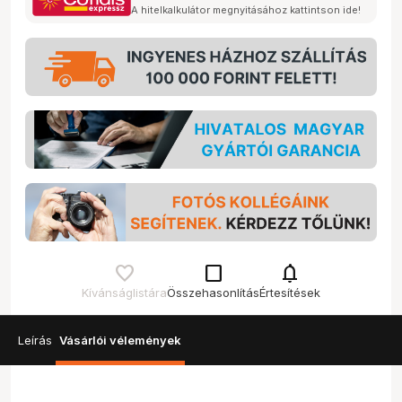
A hitelkalkulátor megnyitásához kattintson ide!
check_box_outline_blank
notifications
Kívánságlistára
Összehasonlítás
Értesítések
Leírás
Vásárlói vélemények