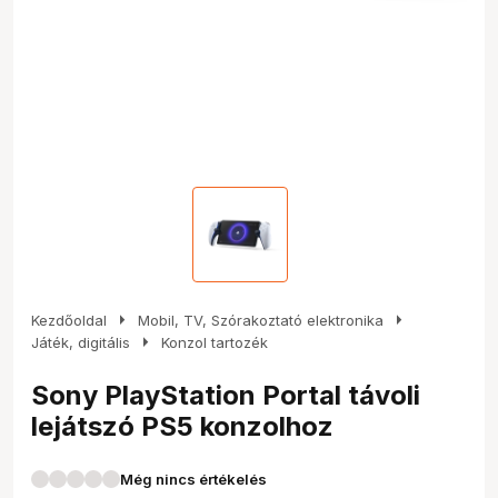
arrow_right
arrow_right
Kezdőoldal
Mobil, TV, Szórakoztató elektronika
arrow_right
Játék, digitális
Konzol tartozék
Sony PlayStation Portal távoli
lejátszó PS5 konzolhoz
Még nincs értékelés