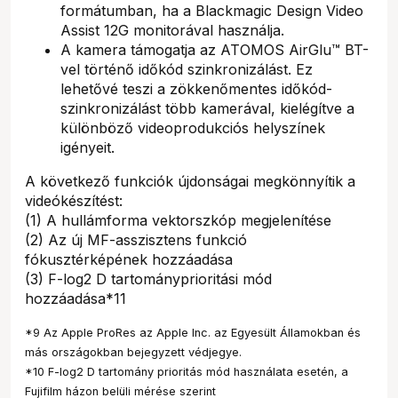
formátumban, ha a Blackmagic Design Video
Assist 12G monitorával használja.
A kamera támogatja az ATOMOS AirGlu™ BT-
vel történő időkód szinkronizálást. Ez
lehetővé teszi a zökkenőmentes időkód-
szinkronizálást több kamerával, kielégítve a
különböző videoprodukciós helyszínek
igényeit.
A következő funkciók újdonságai megkönnyítik a
videókészítést:
(1) A hullámforma vektorszkóp megjelenítése
(2) Az új MF-asszisztens funkció
fókusztérképének hozzáadása
(3) F-log2 D tartományprioritási mód
hozzáadása*11
*9 Az Apple ProRes az Apple Inc. az Egyesült Államokban és
más országokban bejegyzett védjegye.
*10 F-log2 D tartomány prioritás mód használata esetén, a
Fujifilm házon belüli mérése szerint