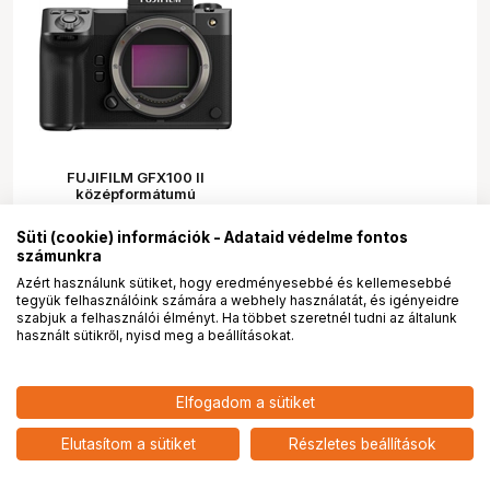
FUJIFILM GFX100 II
középformátumú
fényképezőgép
Süti (cookie) információk - Adataid védelme fontos
számunkra
Azért használunk sütiket, hogy eredményesebbé és kellemesebbé
tegyük felhasználóink számára a webhely használatát, és igényeidre
szabjuk a felhasználói élményt. Ha többet szeretnél tudni az általunk
használt sütikről, nyisd meg a beállításokat.
PRO
partnerségek
3 069 890
HUF
Elfogadom a sütiket
2 885 900
HUF
FUJIFILM GFX100 II
középformátumú
fényképezőgép
add
Elutasítom a sütiket
Részletes beállítások