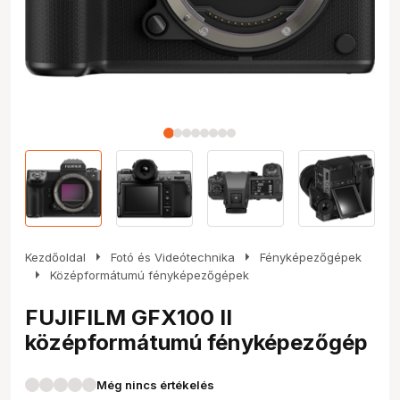
arrow_right
arrow_right
Kezdőoldal
Fotó és Videótechnika
Fényképezőgépek
arrow_right
Középformátumú fényképezőgépek
FUJIFILM GFX100 II
középformátumú fényképezőgép
Még nincs értékelés