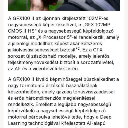
A GFX100 II az újonnan kifejlesztett 102MP-es
nagysebességű képérzékelővel, a „GFX 102MP
CMOS II HS” és a nagysebességű képfeldolgozó
motorral, az „X-Processor 5”-el rendelkezik, amely
a jelenlegi modellhez képest akár kétszeres
*2
jelkiolvasási sebességet biztosít
. Ez a GFX
sorozat új zászlóshajó modellje, amely jelentős
teljesítménynövekedést biztosít a sorozatfelvétel,
az AF és a videofelvételek terén.
A GFX100 II kiváló képminőséggel büszkélkedhet a
nagy formátumú érzékelő használatának
köszönhetően, amely gazdag tónusvisszaadással
és erős háromdimenziós megjelenítéssel
rendelkezik. Emellett a legújabb nagysebességű
képérzékelő a nagysebességű képfeldolgozó
motorral párosulva lehetővé tette, hogy a Deep
Learning technológiával kifejlesztett AI-alapú