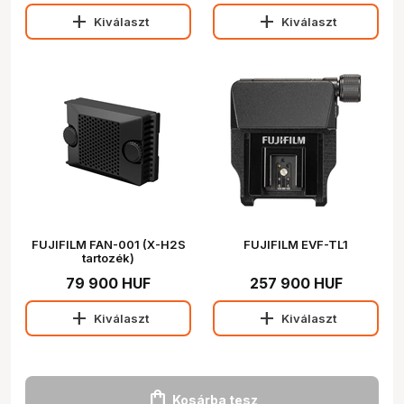
add
add
Kiválaszt
Kiválaszt
FUJIFILM FAN-001 (X-H2S
FUJIFILM EVF-TL1
tartozék)
79 900 HUF
257 900 HUF
add
add
Kiválaszt
Kiválaszt
shopping_bag
Kosárba tesz