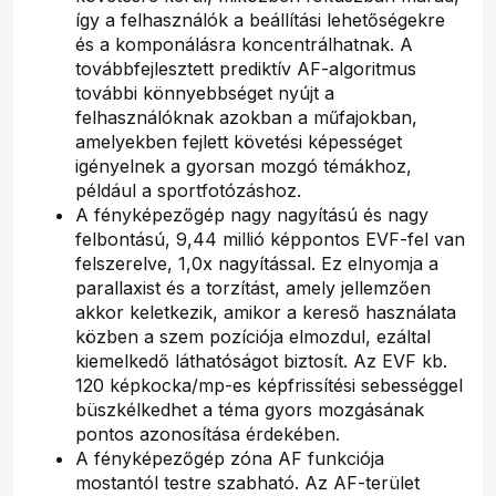
így a felhasználók a beállítási lehetőségekre
és a komponálásra koncentrálhatnak. A
továbbfejlesztett prediktív AF-algoritmus
további könnyebbséget nyújt a
felhasználóknak azokban a műfajokban,
amelyekben fejlett követési képességet
igényelnek a gyorsan mozgó témákhoz,
például a sportfotózáshoz.
A fényképezőgép nagy nagyítású és nagy
felbontású, 9,44 millió képpontos EVF-fel van
felszerelve, 1,0x nagyítással. Ez elnyomja a
parallaxist és a torzítást, amely jellemzően
akkor keletkezik, amikor a kereső használata
közben a szem pozíciója elmozdul, ezáltal
kiemelkedő láthatóságot biztosít. Az EVF kb.
120 képkocka/mp-es képfrissítési sebességgel
büszkélkedhet a téma gyors mozgásának
pontos azonosítása érdekében.
A fényképezőgép zóna AF funkciója
mostantól testre szabható. Az AF-terület