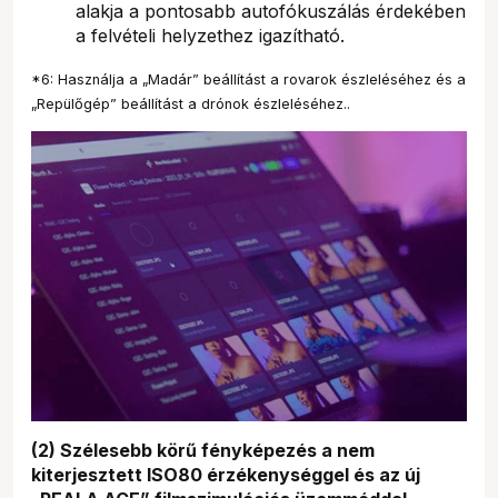
alakja a pontosabb autofókuszálás érdekében
a felvételi helyzethez igazítható.
*6: Használja a „Madár” beállítást a rovarok észleléséhez és a
„Repülőgép” beállítást a drónok észleléséhez..
(2) Szélesebb körű fényképezés a nem
kiterjesztett ISO80 érzékenységgel és az új