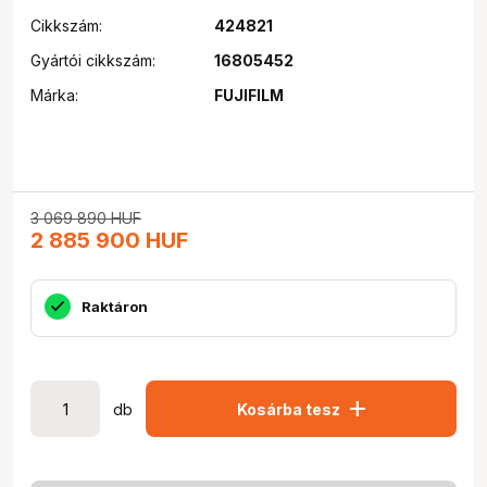
Cikkszám:
424821
Gyártói cikkszám:
16805452
Márka:
FUJIFILM
3 069 890
HUF
2 885 900
HUF
Raktáron
add
db
Kosárba tesz