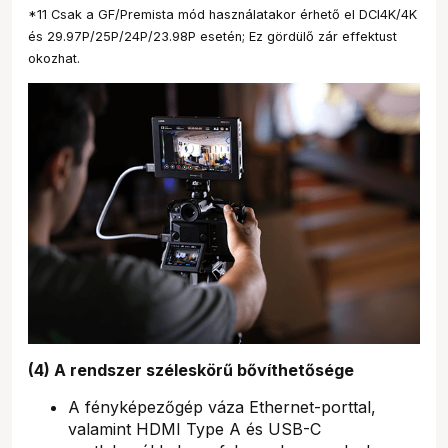
*11 Csak a GF/Premista mód használatakor érhető el DCI4K/4K
és 29.97P/25P/24P/23.98P esetén; Ez gördülő zár effektust
okozhat.
(4) A rendszer széleskörű bővíthetősége
A fényképezőgép váza Ethernet-porttal,
valamint HDMI Type A és USB-C