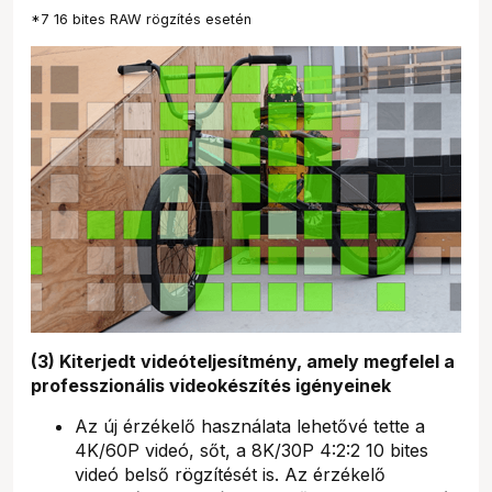
*7 16 bites RAW rögzítés esetén
(3) Kiterjedt videóteljesítmény, amely megfelel a
professzionális videokészítés igényeinek
Az új érzékelő használata lehetővé tette a
4K/60P videó, sőt, a 8K/30P 4:2:2 10 bites
videó belső rögzítését is. Az érzékelő