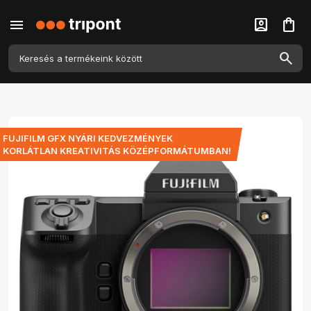
menu
account_box
shopping_bag
FUJIFILM GFX NYÁRI KEDVEZMÉNYEK
KORLÁTLAN KREATIVITÁS KÖZÉPFORMÁTUMBAN!