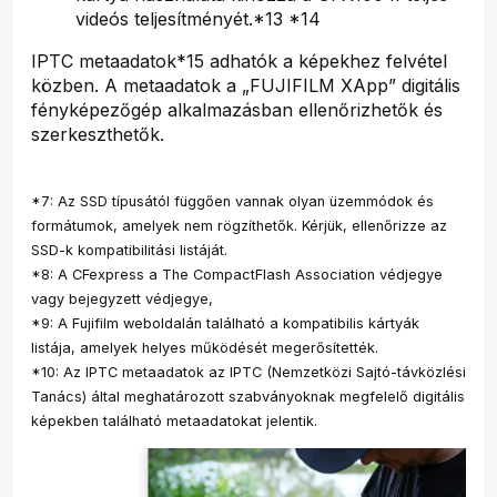
videós teljesítményét.*13 *14
IPTC metaadatok*15 adhatók a képekhez felvétel
közben. A metaadatok a „FUJIFILM XApp” digitális
fényképezőgép alkalmazásban ellenőrizhetők és
szerkeszthetők.
*7: Az SSD típusától függően vannak olyan üzemmódok és
formátumok, amelyek nem rögzíthetők. Kérjük, ellenőrizze az
SSD-k kompatibilitási listáját.
*8: A CFexpress a The CompactFlash Association védjegye
vagy bejegyzett védjegye,
*9: A Fujifilm weboldalán található a kompatibilis kártyák
listája, amelyek helyes működését megerősítették.
*10: Az IPTC metaadatok az IPTC (Nemzetközi Sajtó-távközlési
Tanács) által meghatározott szabványoknak megfelelő digitális
képekben található metaadatokat jelentik.