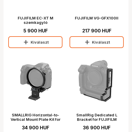
FUJIFILM EC-XT M
FUJIFILM VG-GFX100II
szemkagyló
5 900 HUF
217 900 HUF
add
add
Kiválaszt
Kiválaszt
SMALLRIG Horizontal-to-
SmallRig Dedicated L
Vertical Mount Plate Kit for
Bracket for FUJIFILM
FUJIFILM Specific GFX
GFX100 II with VG-GFX100ll
34 900 HUF
36 900 HUF
Series Cameras 4305
Battery Grip 4203