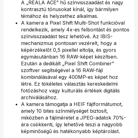
A „REALA ACE” hű színvisszaadást és nagy
kontrasztú tónusokat kínál, így bármilyen
témához és helyzethez alkalmas.
A kamera a Pixel Shift Multi-Shot funkcióval
rendelkezik, amely 4x-es felbontást és pontos
színvisszaadást tesz lehetővé. Az IBIS-
mechanizmus pontosan vezérelt, hogy a
képérzékelőt 0,5 pixellel eltolja, és gyors
egymásutánban 16 RAW-képet készítsen.
Ezután a dedikált „Pixel Shift Combiner”
szoftver segítségével a 16 RAW-fájl
kombinálásával egy 400MP-es képet hoz
létre. Ez tökéletes választás kereskedelmi
fotózáshoz vagy kulturális értékek digitális
archiválásához.
A kamera támogatja a HEIF fájlformátumot,
amely 10 bites színmélységet biztosít,
miközben a fájlméretet a JPEG-adatok 70%-
ára csökkenti, így lehetővé teszi a nagyobb
képminőségű és hatékonyabb képtárolást.