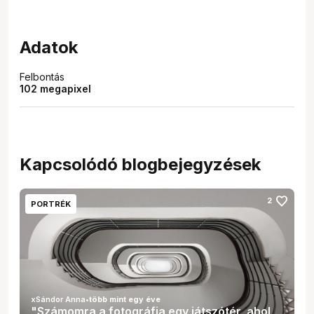
Adatok
Felbontás
102 megapixel
Kapcsolódó blogbejegyzések
favorite
2
PORTRÉK
xSándor Anna
•
több mint egy éve
"Számomra a fotográfia egy játszótér, ahol