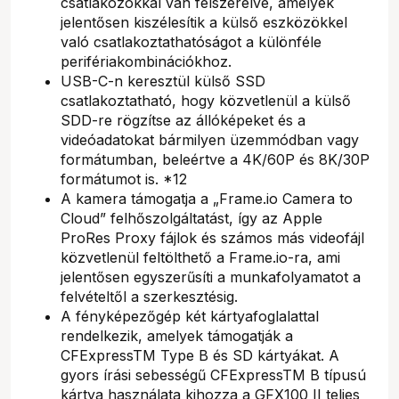
csatlakozókkal van felszerelve, amelyek
jelentősen kiszélesítik a külső eszközökkel
való csatlakoztathatóságot a különféle
perifériakombinációkhoz.
USB-C-n keresztül külső SSD
csatlakoztatható, hogy közvetlenül a külső
SDD-re rögzítse az állóképeket és a
videóadatokat bármilyen üzemmódban vagy
formátumban, beleértve a 4K/60P és 8K/30P
formátumot is. *12
A kamera támogatja a „Frame.io Camera to
Cloud” felhőszolgáltatást, így az Apple
ProRes Proxy fájlok és számos más videofájl
közvetlenül feltölthető a Frame.io-ra, ami
jelentősen egyszerűsíti a munkafolyamatot a
felvételtől a szerkesztésig.
A fényképezőgép két kártyafoglalattal
rendelkezik, amelyek támogatják a
CFExpressTM Type B és SD kártyákat. A
gyors írási sebességű CFExpressTM B típusú
kártya használata kihozza a GFX100 II teljes