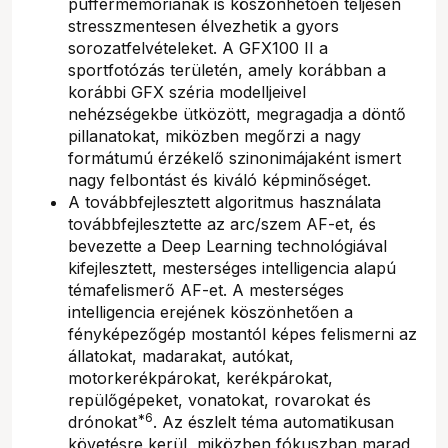
puffermemóriának is köszönhetően teljesen
stresszmentesen élvezhetik a gyors
sorozatfelvételeket. A GFX100 II a
sportfotózás területén, amely korábban a
korábbi GFX széria modelljeivel
nehézségekbe ütközött, megragadja a döntő
pillanatokat, miközben megőrzi a nagy
formátumú érzékelő szinonimájaként ismert
nagy felbontást és kiváló képminőséget.
A továbbfejlesztett algoritmus használata
továbbfejlesztette az arc/szem AF-et, és
bevezette a Deep Learning technológiával
kifejlesztett, mesterséges intelligencia alapú
témafelismerő AF-et. A mesterséges
intelligencia erejének köszönhetően a
fényképezőgép mostantól képes felismerni az
állatokat, madarakat, autókat,
motorkerékpárokat, kerékpárokat,
repülőgépeket, vonatokat, rovarokat és
*6
drónokat
. Az észlelt téma automatikusan
követésre kerül, miközben fókuszban marad,