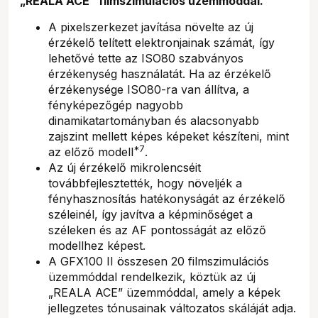
„REALA ACE” filmszimulációs üzemmóddal.
A pixelszerkezet javítása növelte az új
érzékelő telített elektronjainak számát, így
lehetővé tette az ISO80 szabványos
érzékenység használatát. Ha az érzékelő
érzékenysége ISO80-ra van állítva, a
fényképezőgép nagyobb
dinamikatartományban és alacsonyabb
zajszint mellett képes képeket készíteni, mint
*7
az előző modell
.
Az új érzékelő mikrolencséit
továbbfejlesztették, hogy növeljék a
fényhasznosítás hatékonyságát az érzékelő
széleinél, így javítva a képminőséget a
széleken és az AF pontosságát az előző
modellhez képest.
A GFX100 II összesen 20 filmszimulációs
üzemmóddal rendelkezik, köztük az új
„REALA ACE” üzemmóddal, amely a képek
jellegzetes tónusainak változatos skáláját adja.