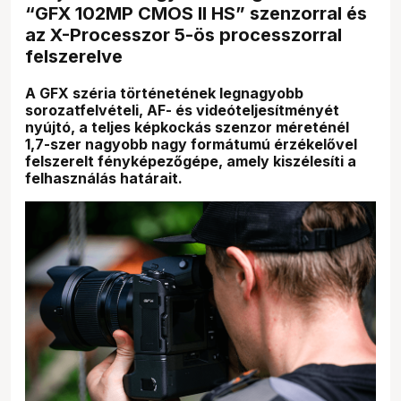
“GFX 102MP CMOS II HS” szenzorral és
az X-Processzor 5-ös processzorral
felszerelve
A GFX széria történetének legnagyobb
sorozatfelvételi, AF- és videóteljesítményét
nyújtó, a teljes képkockás szenzor méreténél
1,7-szer nagyobb nagy formátumú érzékelővel
felszerelt fényképezőgépe, amely kiszélesíti a
felhasználás határait.