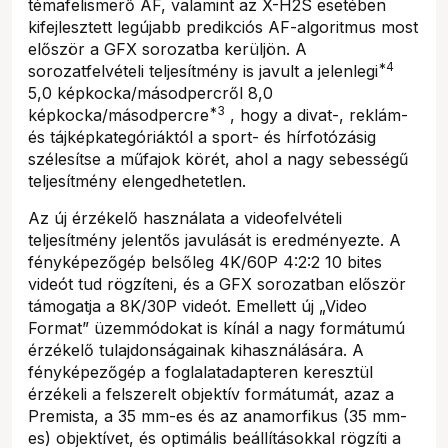
témafelismerő AF, valamint az X-H2S esetében
kifejlesztett legújabb predikciós AF-algoritmus most
először a GFX sorozatba kerüljön. A
*4
sorozatfelvételi teljesítmény is javult a jelenlegi
5,0 képkocka/másodpercről 8,0
*3
képkocka/másodpercre
, hogy a divat-, reklám-
és tájképkategóriáktól a sport- és hírfotózásig
szélesítse a műfajok körét, ahol a nagy sebességű
teljesítmény elengedhetetlen.
Az új érzékelő használata a videofelvételi
teljesítmény jelentős javulását is eredményezte. A
fényképezőgép belsőleg 4K/60P 4:2:2 10 bites
videót tud rögzíteni, és a GFX sorozatban először
támogatja a 8K/30P videót. Emellett új „Video
Format” üzemmódokat is kínál a nagy formátumú
érzékelő tulajdonságainak kihasználására. A
fényképezőgép a foglalatadapteren keresztül
érzékeli a felszerelt objektív formátumát, azaz a
Premista, a 35 mm-es és az anamorfikus (35 mm-
es) objektívet, és optimális beállításokkal rögzíti a