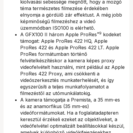
kiolvasási sebessége megnőtt, hogy a mozgó
téma természetes filmezése érdekében
elnyomja a gördülő zár effektust. A még jobb
képminőségű filmezéshez a videó
üzemmódban ISO100 is elérhető.
*9
A GFX100 II három Apple ProRes
kodeket
támogat: Apple ProRes 422 HQ, Apple
ProRes 422 és Apple ProRes 422 LT. Apple
ProRes formátumban történő
felvételkészítéskor a kamera képes proxy
videofelvételt használni, mint például az Apple
ProRes 422 Proxy, ami csökkenti a
videószerkesztés munkaterhelését, és így
egyszerűsíti a teljes munkafolyamatot a
filmezéstől az utómunkálatokig.
A kamera támogatja a Premista, a 35 mm-es
és az anamorfikus (35 mm-es)
videóformátumokat. Ha a foglalatadapteren
keresztül érzékeli ezeket az objektíveket, a
videófelvétel optimalizált beállításokkal készül,
amelyek különböző videókifejezésekhez