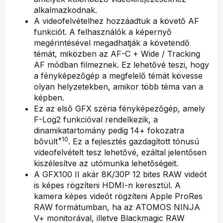
alkalmazkodnak.
A videofelvételhez hozzáadtuk a követő AF
funkciót. A felhasználók a képernyő
megérintésével megadhatják a követendő
témát, miközben az AF-C + Wide / Tracking
AF módban filmeznek. Ez lehetővé teszi, hogy
a fényképezőgép a megfelelő témát kövesse
olyan helyzetekben, amikor több téma van a
képben.
Ez az első GFX széria fényképezőgép, amely
F-Log2 funkcióval rendelkezik, a
dinamikatartomány pedig 14+ fokozatra
*10
bővült
. Ez a fejlesztés gazdagított tónusú
videofelvételt tesz lehetővé, ezáltal jelentősen
kiszélesítve az utómunka lehetőségeit.
A GFX100 II akár 8K/30P 12 bites RAW videót
is képes rögzíteni HDMI-n keresztül. A
kamera képes videót rögzíteni Apple ProRes
RAW formátumban, ha az ATOMOS NINJA
V+ monitorával, illetve Blackmagic RAW