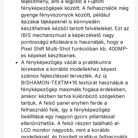
teljesítmény, ami a legjobb a Fujifilm
fényképezőgépek között. A felhasználók még
gyenge fényviszonyok között, például
éjszakai tájképeknél is könnyedén
készíthetnek kézből tartott felvételeket. Ezt az
IBIS mechanizmust a képérzékelő nagy
pontosságú eltolására is használják, hogy a
Pixel Shift Multi-Shot funkcióban kb. 400MP-
es képeket készítsenek.
A fényképezőgép vázát a praktikumra
törekedve a korábbi modellekhez képest
számos fejlesztéssel tervezték. Az új
BISHAMON-TEXTM*16 textúrát használjuk a
fényképezőgép maximális fogása érdekében,
amikor kézben tartva különböző szögekben
tartjuk. A felső panel enyhén ferde a
felhasználó felé, így a fényképezőgép
beállításai egy nagyon gyors pillantással
ellenőrizhetők. A felső részen található al-
LCD monitor nagyobb, mint a korábbi
modelleknél, és frissített grafikus felhasználói