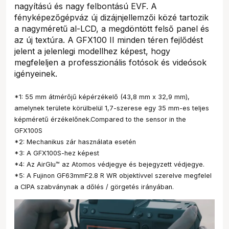
nagyítású és nagy felbontású EVF. A
fényképezőgépváz új dizájnjellemzői közé tartozik
a nagyméretű al-LCD, a megdöntött felső panel és
az új textúra. A GFX100 II minden téren fejlődést
jelent a jelenlegi modellhez képest, hogy
megfeleljen a professzionális fotósok és videósok
igényeinek.
*1: 55 mm átmérőjű képérzékelő (43,8 mm x 32,9 mm),
amelynek területe körülbelül 1,7-szerese egy 35 mm-es teljes
képméretű érzékelőnek.Compared to the sensor in the
GFX100S
*2: Mechanikus zár használata esetén
*3: A GFX100S-hez képest
*4: Az AirGlu™ az Atomos védjegye és bejegyzett védjegye.
*5: A Fujinon GF63mmF2.8 R WR objektívvel szerelve megfelel
a CIPA szabványnak a dőlés / görgetés irányában.