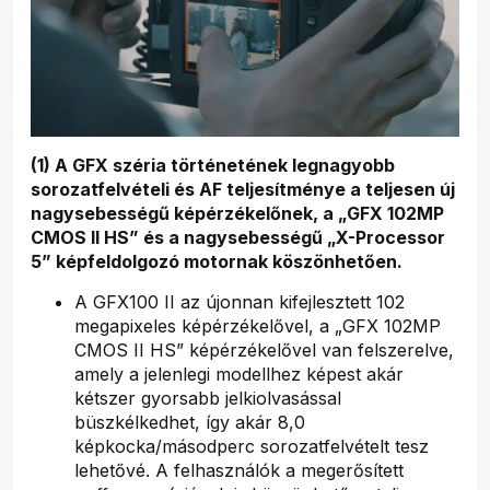
(1) A GFX széria történetének legnagyobb
sorozatfelvételi és AF teljesítménye a teljesen új
nagysebességű képérzékelőnek, a „GFX 102MP
CMOS II HS” és a nagysebességű „X-Processor
5” képfeldolgozó motornak köszönhetően.
A GFX100 II az újonnan kifejlesztett 102
megapixeles képérzékelővel, a „GFX 102MP
CMOS II HS” képérzékelővel van felszerelve,
amely a jelenlegi modellhez képest akár
kétszer gyorsabb jelkiolvasással
büszkélkedhet, így akár 8,0
képkocka/másodperc sorozatfelvételt tesz
lehetővé. A felhasználók a megerősített