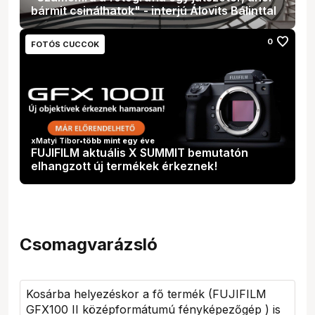
bármit csinálhatok" - interjú Álovits Bálinttal
favorite
0
FOTÓS CUCCOK
xMatyi Tibor
•
több mint egy éve
FUJIFILM aktuális X SUMMIT bemutatón
elhangzott új termékek érkeznek!
Csomagvarázsló
Kosárba helyezéskor a fő termék (
FUJIFILM
GFX100 II középformátumú fényképezőgép
) is