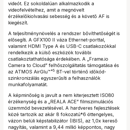
videót. Ez sokoldalúan alkalmazkodik a
videofelvételhez, amit a megnövelt
érzékelőkiolvasási sebesség és a követő AF is
kiegészít.
A teljesítménynövelés a rendszer bővíthetőségét is
elősegíti. A GFX100 II váza Ethernet-porttal,
valamint HDMI Type A és USB-C csatlakozókkal
rendelkezik a külső eszközök további
csatlakoztathatósága érdekében. A „Frame.io
Camera to Cloud” felhőszolgáltatás támogatása és
*5
az ATMOS AirGlu™
BT-vel történő időkód-
szinkronizálás egyszerűsíti a felhasználók
munkafolyamatát.
A képminőség is javult a nem kiterjesztett ISO80
érzékenység és a „REALA ACE” filmszimulációs
üzemmód bevezetésével. A hardveres fejlesztések
közé tartozik az akár 8 fokozatú*6 öttengelyes,
vázon belüli képstabilizátor (IBIS), az 1,0x kereső
nagyítás, valamint a 9,44 millió képpontos, nagy