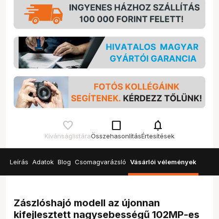
check_box_outline_blank
notifications
Kívánságlistára
Összehasonlítás
Értesítések
Leírás
Adatok
Blog
Csomagvarázsló
Vásárlói vélemények
Zászlóshajó modell az újonnan
kifejlesztett nagysebességű 102MP-es