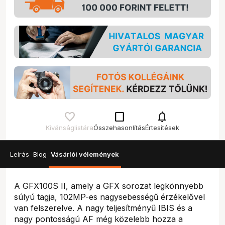
check_box_outline_blank
notifications
Kívánságlistára
Összehasonlítás
Értesítések
Leírás
Blog
Vásárlói vélemények
A GFX100S II, amely a GFX sorozat legkönnyebb
súlyú tagja, 102MP-es nagysebességű érzékelővel
van felszerelve. A nagy teljesítményű IBIS és a
nagy pontosságú AF még közelebb hozza a