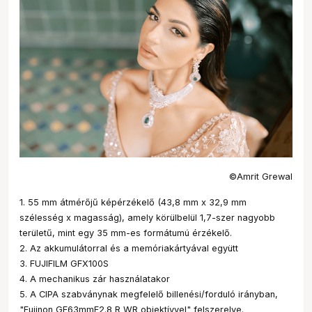
©Amrit Grewal
1. 55 mm átmérőjű képérzékelő (43,8 mm x 32,9 mm
szélesség x magasság), amely körülbelül 1,7-szer nagyobb
területű, mint egy 35 mm-es formátumú érzékelő.
2. Az akkumulátorral és a memóriakártyával együtt
3. FUJIFILM GFX100S
4. A mechanikus zár használatakor
5. A CIPA szabványnak megfelelő billenési/forduló irányban,
"Fujinon GF63mmF2.8 R WR objektívvel" felszerelve.