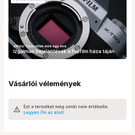
xMatyi Tibor
•
több mint egy éve
Izgalmas bejelentések a Fujifilm háza táján
Vásárlói vélemények
Ezt a terméket még senki nem értékelte.
Legyen Ön az első!