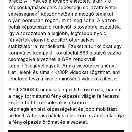
precíz AF-nek és a továbbfejlesztett, akár 7,0
képkocka/másodperc sebességű sorozatfelvételi
4
sebességnek
köszönhetően a mozgó témákat
olyan pontosan rögzíti, mint még soha. A vázon
belüli képstabilizáló funkciót is továbbfejlesztették,
így a sorozatban a legjobb, legfeljebb nyolc
5
fényérték előnyt biztosító
öttengelyes
stabliziátorral rendelkezik. Ezeket a funkciókat egy
könnyű és kompakt, körülbelül 883 g súlyú vázba
csomagolva élvezheti a GFX rendkívüli
képminőségével együtt. Ami a videóteljesítményt
illeti, élénk és sima 4K/30P videókat rögzíthet, ami
lehetővé teszi a kiváló minőségű videókészítést is.
A GFX100S II nemcsak a profi fotósoknak, hanem
a nagy formátumú fényképezés világát felfedezni
kívánó hobbifotósoknak is elsöprő
képmegjelenítési képességeket és jobb mobilitást
biztosít. A felhasználók széles köre számára kínálja
a fényképezés örömét és élvezetét.