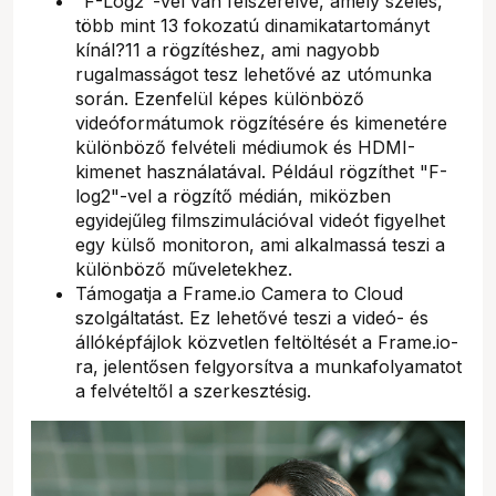
"F-Log2"-vel van felszerelve, amely széles,
több mint 13 fokozatú dinamikatartományt
kínál?11 a rögzítéshez, ami nagyobb
rugalmasságot tesz lehetővé az utómunka
során. Ezenfelül képes különböző
videóformátumok rögzítésére és kimenetére
különböző felvételi médiumok és HDMI-
kimenet használatával. Például rögzíthet "F-
log2"-vel a rögzítő médián, miközben
egyidejűleg filmszimulációval videót figyelhet
egy külső monitoron, ami alkalmassá teszi a
különböző műveletekhez.
Támogatja a Frame.io Camera to Cloud
szolgáltatást. Ez lehetővé teszi a videó- és
állóképfájlok közvetlen feltöltését a Frame.io-
ra, jelentősen felgyorsítva a munkafolyamatot
a felvételtől a szerkesztésig.