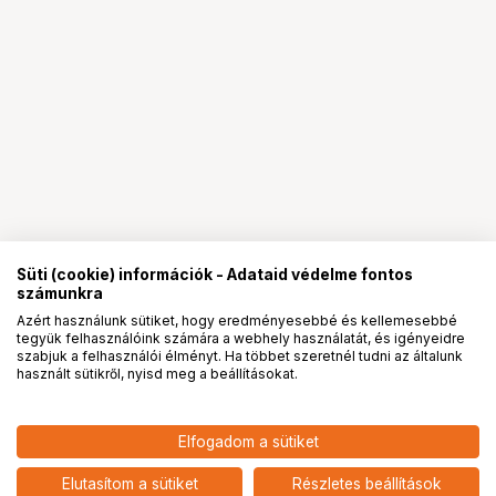
Süti (cookie) információk - Adataid védelme fontos
számunkra
Azért használunk sütiket, hogy eredményesebbé és kellemesebbé
tegyük felhasználóink számára a webhely használatát, és igényeidre
PRO
partnerségek
szabjuk a felhasználói élményt. Ha többet szeretnél tudni az általunk
használt sütikről, nyisd meg a beállításokat.
2 109 890
HUF
Elfogadom a sütiket
1 983 900
HUF
FUJIFILM GFX100S II váz
add
Elutasítom a sütiket
Részletes beállítások