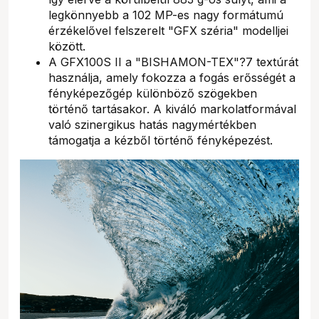
legkönnyebb a 102 MP-es nagy formátumú
érzékelővel felszerelt "GFX széria" modelljei
között.
A GFX100S II a "BISHAMON-TEX"?7 textúrát
használja, amely fokozza a fogás erősségét a
fényképezőgép különböző szögekben
történő tartásakor. A kiváló markolatformával
való szinergikus hatás nagymértékben
támogatja a kézből történő fényképezést.