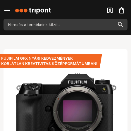
menu
account_box
shopping_bag
FUJIFILM GFX NYÁRI KEDVEZMÉNYEK
KORLÁTLAN KREATIVITÁS KÖZÉPFORMÁTUMBAN!