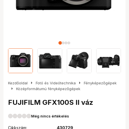
arrow_right
arrow_right
Kezdőoldal
Fotó és Videótechnika
Fényképezőgépek
arrow_right
Középformátumú fényképezőgépek
FUJIFILM GFX100S II váz
Még nincs értékelés
Cikkszám:
430729