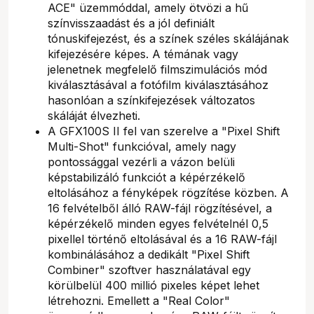
ACE" üzemmóddal, amely ötvözi a hű
színvisszaadást és a jól definiált
tónuskifejezést, és a színek széles skálájának
kifejezésére képes. A témának vagy
jelenetnek megfelelő filmszimulációs mód
kiválasztásával a fotófilm kiválasztásához
hasonlóan a színkifejezések változatos
skáláját élvezheti.
A GFX100S II fel van szerelve a "Pixel Shift
Multi-Shot" funkcióval, amely nagy
pontossággal vezérli a vázon belüli
képstabilizáló funkciót a képérzékelő
eltolásához a fényképek rögzítése közben. A
16 felvételből álló RAW-fájl rögzítésével, a
képérzékelő minden egyes felvételnél 0,5
pixellel történő eltolásával és a 16 RAW-fájl
kombinálásához a dedikált "Pixel Shift
Combiner" szoftver használatával egy
körülbelül 400 millió pixeles képet lehet
létrehozni. Emellett a "Real Color"