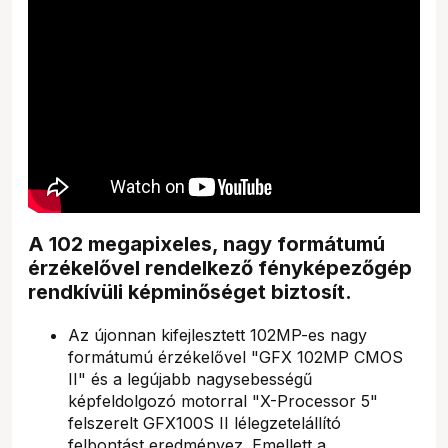
A 102 megapixeles, nagy formátumú
érzékelővel rendelkező fényképezőgép
rendkívüli képminőséget biztosít.
Az újonnan kifejlesztett 102MP-es nagy
formátumú érzékelővel "GFX 102MP CMOS
II" és a legújabb nagysebességű
képfeldolgozó motorral "X-Processor 5"
felszerelt GFX100S II lélegzetelállító
felbontást eredményez. Emellett a