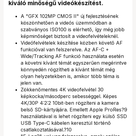
kiváló minőségű videókészítést.
A "GFX 102MP CMOS II" új fejlesztésének
köszönhetően a videós üzemmódban a
szabványos ISO100 is elérhető, így még jobb
képminőséget biztosít a videofelvételeknél.
Videófelvételek készítése közben követő AF
funkcióval van felszerelve. Az AF-C +
Wide/Tracking AF funkció használata esetén
a követni kívánt témát egyszerűen megérintve
könnyedén rögzítheti a kívánt témát még
olyan helyzetekben is, amikor több téma is
jelen van.
Zökkenőmentes 4K videofelvétel 30
képkocka/másodperc sebességgel. Képes
4K/30P 4:2:2 10bit-ben rögzíteni a kamera
belső SD-kártyájára. Emellett Apple ProRes?9
használatával is lehet rögzíteni egy külső SSD
USB Type-C kábelen keresztül történő
csatlakoztatásával.?10