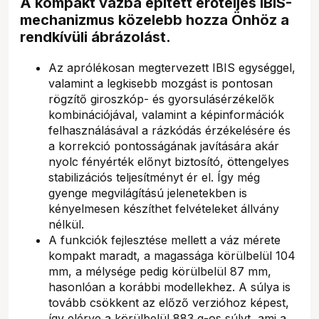
A kompakt vázba épített erőteljes IBIS-
mechanizmus közelebb hozza Önhöz a
rendkívüli ábrázolást.
Az aprólékosan megtervezett IBIS egységgel,
valamint a legkisebb mozgást is pontosan
rögzítő giroszkóp- és gyorsulásérzékelők
kombinációjával, valamint a képinformációk
felhasználásával a rázkódás érzékelésére és
a korrekció pontosságának javítására akár
nyolc fényérték előnyt biztosító, öttengelyes
stabilizációs teljesítményt ér el. Így még
gyenge megvilágítású jelenetekben is
kényelmesen készíthet felvételeket állvány
nélkül.
A funkciók fejlesztése mellett a váz mérete
kompakt maradt, a magassága körülbelül 104
mm, a mélysége pedig körülbelül 87 mm,
hasonlóan a korábbi modellekhez. A súlya is
tovább csökkent az előző verzióhoz képest,
így elérve a körülbelül 883 g-os súlyt, ami a