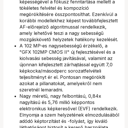
képességével a fókusz fenntartása mellett a
tökéletes felvétel és kompozíció
megörökítésére összpontosíthat. Ezenkívül a
korábbi modellekhez képest továbbfejlesztett
AF-előrejelző algoritmussal rendelkezik,
amely lehetővé teszi a nagy sebességű
mozgáskövető helyzetek hatékony kezelését.
A 102 MP-es nagysebességű érzékelő, a
"GFX 102MP CMOS II" új fejlesztésével és a
kiolvasási sebesség javításával, valamint az
újonnan kifejlesztett zárhajtással együtt 7,0
képkocka/másodperc sorozatfelvételi
teljesítményt ér el. Pontosan megörökíti
azokat a pillanatokat, amelyekről nem
szeretnél lemaradni.
Nagy méretű, nagy felbontású, 0,84x
nagyítású és 5,76 millió képpontos
elektronikus képkeresővel (EVF) rendelkezik.
Elnyomja a szem helyzetének elmozdulásából
adódó képtorzítást és -folyást, így kiváló
láthatóságot biztosít a kereső használata