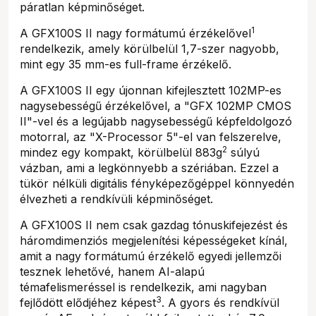
páratlan képminőséget.
1
A GFX100S II nagy formátumú érzékelővel
rendelkezik, amely körülbelül 1,7-szer nagyobb,
mint egy 35 mm-es full-frame érzékelő.
A GFX100S II egy újonnan kifejlesztett 102MP-es
nagysebességű érzékelővel, a "GFX 102MP CMOS
II"-vel és a legújabb nagysebességű képfeldolgozó
motorral, az "X-Processor 5"-el van felszerelve,
2
mindez egy kompakt, körülbelül 883g
súlyú
vázban, ami a legkönnyebb a szériában. Ezzel a
tükör nélküli digitális fényképezőgéppel könnyedén
élvezheti a rendkívüli képminőséget.
A GFX100S II nem csak gazdag tónuskifejezést és
háromdimenziós megjelenítési képességeket kínál,
amit a nagy formátumú érzékelő egyedi jellemzői
tesznek lehetővé, hanem AI-alapú
témafelismeréssel is rendelkezik, ami nagyban
3
fejlődött elődjéhez képest
. A gyors és rendkívül