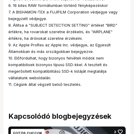
6. 16 bites RAW formátumban történő fényképezéskor
7. A BISHAMON-TEX a FUJIFILM Corporation védjegye vagy
bejegyzett védjegye.
8. Állítsa a "SUBJECT DETECTION SETTING" értéket "BIRD"
értékre, ha rovarokat szeretne érzékelni, és "AIRPLANE"
értékre, ha drónokat szeretne érzékelni.
9. Az Apple ProRes az Apple Inc. védjegye, az Egyesült
Államokban és más országokban bejegyezve.
10. Előfordulhat, hogy bizonyos felvételi módok nem
kompatibilisek bizonyos típusú SSD-kkel. A tesztelt és
megerősített kompatibilitású SSD-k listáját megtalálja
vállalatunk weboldalán.
11. Cégünk által végzett belső tesztelés.
Kapcsolódó blogbejegyzések
favorite
2
FOTÓS CUCCOK