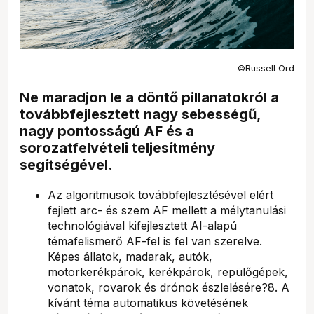
©Russell Ord
Ne maradjon le a döntő pillanatokról a
továbbfejlesztett nagy sebességű,
nagy pontosságú AF és a
sorozatfelvételi teljesítmény
segítségével.
Az algoritmusok továbbfejlesztésével elért
fejlett arc- és szem AF mellett a mélytanulási
technológiával kifejlesztett AI-alapú
témafelismerő AF-fel is fel van szerelve.
Képes állatok, madarak, autók,
motorkerékpárok, kerékpárok, repülőgépek,
vonatok, rovarok és drónok észlelésére?8. A
kívánt téma automatikus követésének