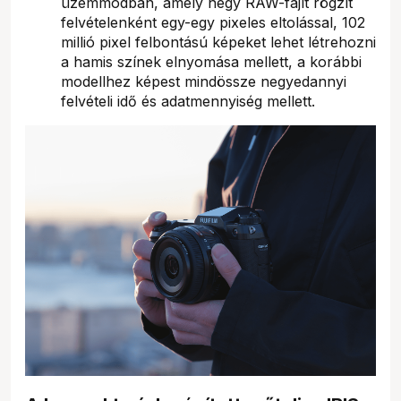
üzemmódban, amely négy RAW-fájlt rögzít
felvételenként egy-egy pixeles eltolással, 102
millió pixel felbontású képeket lehet létrehozni
a hamis színek elnyomása mellett, a korábbi
modellhez képest mindössze negyedannyi
felvételi idő és adatmennyiség mellett.