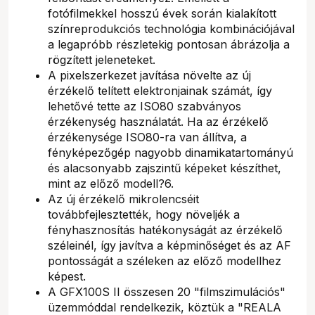
fotófilmekkel hosszú évek során kialakított
színreprodukciós technológia kombinációjával
a legapróbb részletekig pontosan ábrázolja a
rögzített jeleneteket.
A pixelszerkezet javítása növelte az új
érzékelő telített elektronjainak számát, így
lehetővé tette az ISO80 szabványos
érzékenység használatát. Ha az érzékelő
érzékenysége ISO80-ra van állítva, a
fényképezőgép nagyobb dinamikatartományú
és alacsonyabb zajszintű képeket készíthet,
mint az előző modell?6.
Az új érzékelő mikrolencséit
továbbfejlesztették, hogy növeljék a
fényhasznosítás hatékonyságát az érzékelő
széleinél, így javítva a képminőséget és az AF
pontosságát a széleken az előző modellhez
képest.
A GFX100S II összesen 20 "filmszimulációs"
üzemmóddal rendelkezik, köztük a "REALA