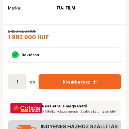
Márka:
FUJIFILM
2 109 890
HUF
1 983 900
HUF
Raktáron
add
db
Kosárba tesz
Részletre is megvehető
A hitelkalkulátor megnyitásához kattintson ide!