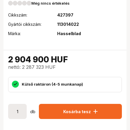
Még nincs értékelés
Cikkszám:
427397
Gyártói cikkszám:
113014022
Márka:
Hasselblad
2 904 900
HUF
nettó: 2 287 323 HUF
Külső raktáron (4-5 munkanap)
add
db
Kosárba tesz