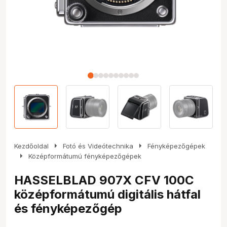
arrow_right
arrow_right
Kezdőoldal
Fotó és Videótechnika
Fényképezőgépek
arrow_right
Középformátumú fényképezőgépek
HASSELBLAD 907X CFV 100C
középformátumú digitális hátfal
és fényképezőgép