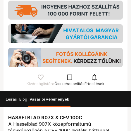
check_box_outline_blank
notifications
Kívánságlistára
Összehasonlítás
Értesítések
Leírás
Blog
Vásárlói vélemények
HASSELBLAD 907X & CFV 100C
A Hasselblad 907X középformátumú
fényképezőgép a CFV 100C digitális hátlappal