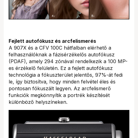
Fejlett autofókusz és arcfelismerés
A 907X és a CFV 100C hátfalban elérhető a
felhasználóknak a fázisérzékelős autofókusz
(PDAF), amely 294 zónával rendelkezik a 100 MP-
es érzékelő felületén. Ez a fejlett autofókusz
technológia a fókuszterület jelentős, 97%-át fedi
le, így biztosítva, hogy minden felvétel éles és
pontosan fókuszált legyen. Az arcfelismerő
funkciók megkönnyítik a portrék készítését
különböző helyszíneken.