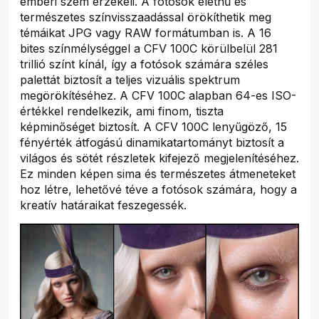
emberi szem érzékeli. A fotósok élethű és
természetes színvisszaadással örökíthetik meg
témáikat JPG vagy RAW formátumban is. A 16
bites színmélységgel a CFV 100C körülbelül 281
trillió színt kínál, így a fotósok számára széles
palettát biztosít a teljes vizuális spektrum
megörökítéséhez. A CFV 100C alapban 64-es ISO-
értékkel rendelkezik, ami finom, tiszta
képminőséget biztosít. A CFV 100C lenyűgöző, 15
fényérték átfogású dinamikatartományt biztosít a
világos és sötét részletek kifejező megjelenítéséhez.
Ez minden képen sima és természetes átmeneteket
hoz létre, lehetővé téve a fotósok számára, hogy a
kreatív határaikat feszegessék.