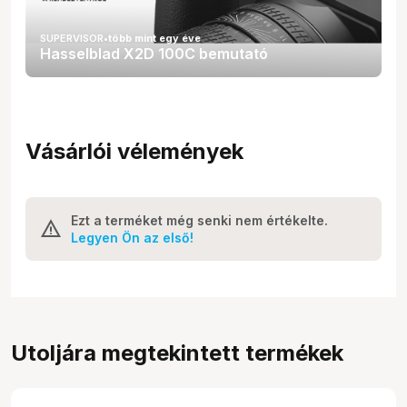
SUPERVISOR
•
több mint egy éve
Hasselblad X2D 100C bemutató
Vásárlói vélemények
Ezt a terméket még senki nem értékelte.
Legyen Ön az első!
Utoljára megtekintett termékek