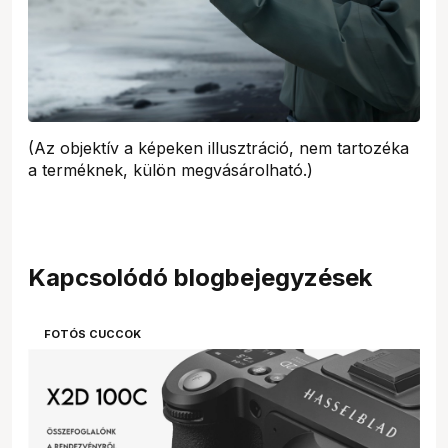
(Az objektív a képeken illusztráció, nem tartozéka
a terméknek, külön megvásárolható.)
Kapcsolódó blogbejegyzések
favorite
1
FOTÓS CUCCOK