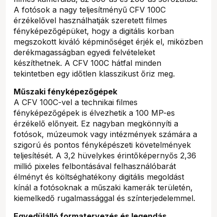
A fotósok a nagy teljesítményű CFV 100C
érzékelővel használhatják szeretett filmes
fényképezőgépüket, hogy a digitális korban
megszokott kiváló képminőséget érjék el, miközben
derékmagasságban egyedi felvételeket
készíthetnek. A CFV 100C hátfal minden
tekintetben egy időtlen klasszikust őriz meg.
Műszaki fényképezőgépek
A CFV 100C-vel a technikai filmes
fényképezőgépek is élvezhetik a 100 MP-es
érzékelő előnyeit. Ez nagyban megkönnyíti a
fotósok, múzeumok vagy intézmények számára a
szigorú és pontos fényképészeti követelmények
teljesítését. A 3,2 hüvelykes érintőképernyős 2,36
millió pixeles felbontásával felhasználóbarát
élményt és költséghatékony digitális megoldást
kínál a fotósoknak a műszaki kamerák területén,
kiemelkedő rugalmassággal és színterjedelemmel.
Egyedülálló formatervezés és legendás