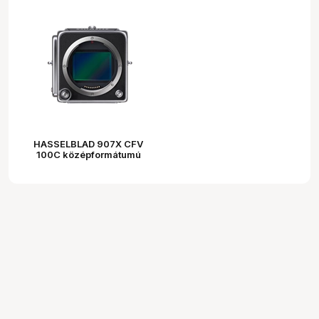
HASSELBLAD 907X CFV
100C középformátumú
digitális hátfal és
fényképezőgép