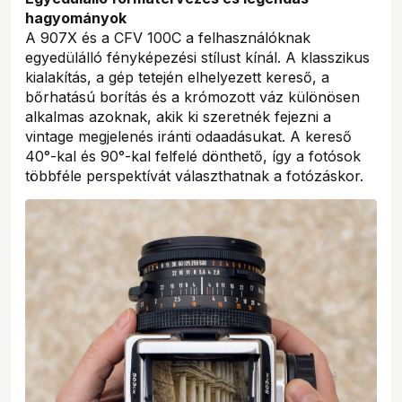
hagyományok
A 907X és a CFV 100C a felhasználóknak
egyedülálló fényképezési stílust kínál. A klasszikus
kialakítás, a gép tetején elhelyezett kereső, a
bőrhatású borítás és a krómozott váz különösen
alkalmas azoknak, akik ki szeretnék fejezni a
vintage megjelenés iránti odaadásukat. A kereső
40°-kal és 90°-kal felfelé dönthető, így a fotósok
többféle perspektívát választhatnak a fotózáskor.