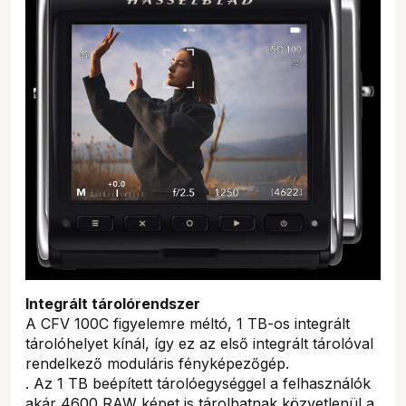
Integrált tárolórendszer
A CFV 100C figyelemre méltó, 1 TB-os integrált
tárolóhelyet kínál, így ez az első integrált tárolóval
rendelkező moduláris fényképezőgép.
. Az 1 TB beépített tárolóegységgel a felhasználók
akár 4600 RAW képet is tárolhatnak közvetlenül a