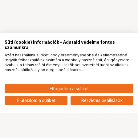
Süti (cookie) információk - Adataid védelme fontos
számunkra
Azért használunk sütiket, hogy eredményesebbé és kellemesebbé
tegyük felhasználóink számára a webhely használatát, és igényeidre
PRO
partnerségek
szabjuk a felhasználói élményt. Ha többet szeretnél tudni az általunk
használt sütikről, nyisd meg a beállításokat.
2 904 900
HUF
Elfogadom a sütiket
HASSELBLAD 907X CFV 100C
nettó: 2 287 323 HUF
középformátumú digitális hátfal
add
és fényképezőgép
Elutasítom a sütiket
Részletes beállítások
Ugrás az oldal tetejére