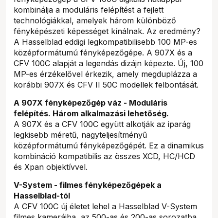
kombinálja a moduláris felépítést a fejlett
technológiákkal, amelyek három különböző
fényképészeti képességet kínálnak. Az eredmény?
A Hasselblad eddigi legkompatibilisebb 100 MP-es
középformátumú fényképezőgépe. A 907X és a
CFV 100C alapját a legendás dizájn képezte. Új, 100
MP-es érzékelővel érkezik, amely megduplázza a
korábbi 907X és CFV II 50C modellek felbontását.
A 907X fényképezőgép váz - Moduláris
felépítés. Három alkalmazási lehetőség.
A 907X és a CFV 100C együtt alkotják az iparág
legkisebb méretű, nagyteljesítményű
középformátumú fényképezőgépét. Ez a dinamikus
kombináció kompatibilis az összes XCD, HC/HCD
és Xpan objektívvel.
V-System - filmes fényképezőgépek a
Hasselblad-tól
A CFV 100C új életet lehel a Hasselblad V-System
filmes kameráiba, az 500-as és 200-as sorozatba.