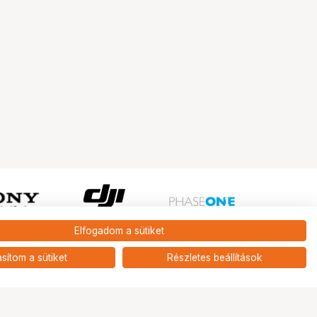
Elfogadom a sütiket
Ugrás az oldal tetejére
asítom a sütiket
Részletes beállítások
Tripont Szaküzlet