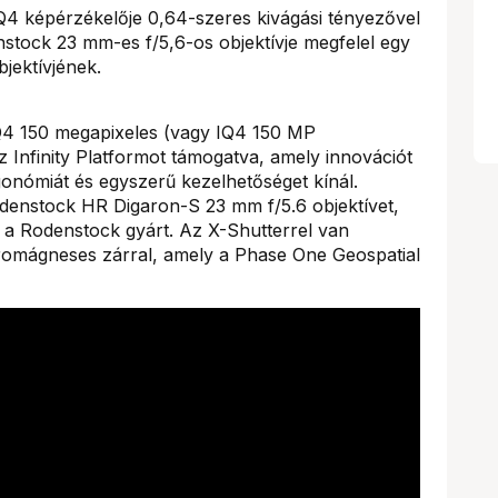
4 képérzékelője 0,64-szeres kivágási tényezővel
enstock 23 mm-es f/5,6-os objektívje megfelel egy
jektívjének.
Q4 150 megapixeles (vagy IQ4 150 MP
 Infinity Platformot támogatva, amely innovációt
rgonómiát és egyszerű kezelhetőséget kínál.
odenstock HR Digaron-S 23 mm f/5.6 objektívet,
, a Rodenstock gyárt. Az X-Shutterrel van
ektromágneses zárral, amely a Phase One Geospatial