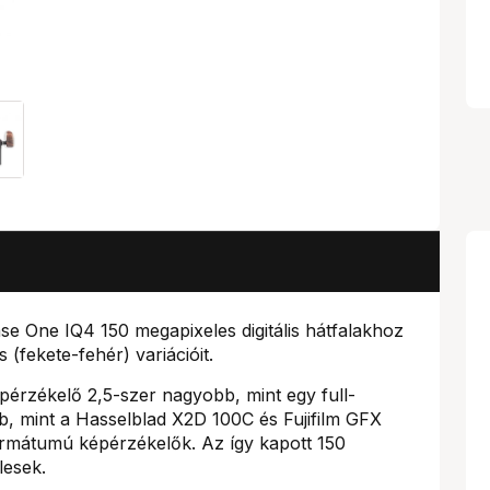
e One IQ4 150 megapixeles digitális hátfalakhoz
(fekete-fehér) variációit.
rzékelő 2,5-szer nagyobb, mint egy full-
, mint a Hasselblad X2D 100C és Fujifilm GFX
ormátumú képérzékelők. Az így kapott 150
lesek.