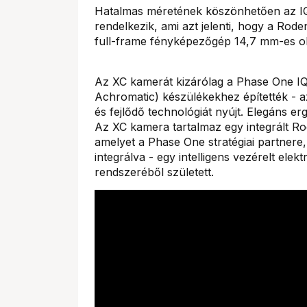
Hatalmas méretének köszönhetően az IQ
rendelkezik, ami azt jelenti, hogy a Rod
full-frame fényképezőgép 14,7 mm-es ob
Az XC kamerát kizárólag a Phase One I
Achromatic) készülékekhez építették - az
és fejlődő technológiát nyújt. Elegáns e
Az XC kamera tartalmaz egy integrált R
amelyet a Phase One stratégiai partnere
integrálva - egy intelligens vezérelt el
rendszeréből született.