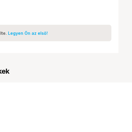
lte.
Legyen Ön az első!
kek