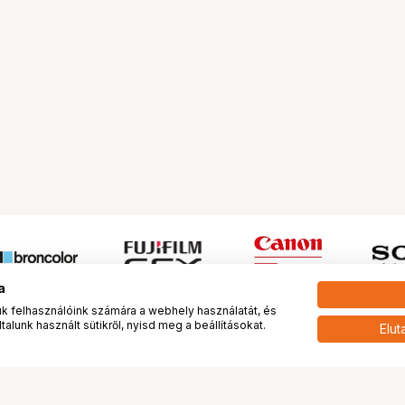
a
 felhasználóink számára a webhely használatát, és
alunk használt sütikről, nyisd meg a beállításokat.
Elut
 meg minket!
További oldalaink