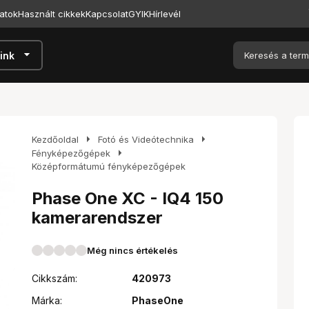
atok
Használt cikkek
Kapcsolat
GYIK
Hírlevél
arrow_drop_down
ink
arrow_right
arrow_right
Kezdőoldal
Fotó és Videótechnika
arrow_right
Fényképezőgépek
Középformátumú fényképezőgépek
Phase One XC - IQ4 150
kamerarendszer
Még nincs értékelés
Cikkszám:
420973
Márka:
PhaseOne