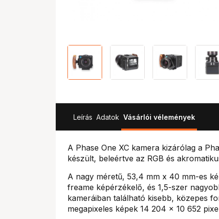
Leírás
Adatok
Vásárlói vélemények
A Phase One XC kamera kizárólag a Phas
készült, beleértve az RGB és akromatikus 
A nagy méretű, 53,4 mm x 40 mm-es képé
freame képérzékelő, és 1,5-szer nagyobb
kameráiban található kisebb, közepes f
megapixeles képek 14 204 x 10 652 pixe