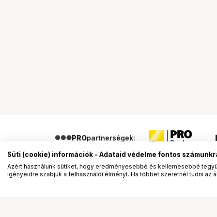
PRO
partnerségek:
Süti (cookie) információk - Adataid védelme fontos számunkr
Azért használunk sütiket, hogy eredményesebbé és kellemesebbé tegyük
igényeidre szabjuk a felhasználói élményt. Ha többet szeretnél tudni az ált
Segítség a vásárláshoz
Ismerj