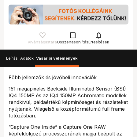
check_box_outline_blank
notifications
Kívánságlistára
Összehasonlítás
Értesítések
Leírás
Adatok
Vásárlói vélemények
Főbb jellemzők és jövőbeli innovációk
151 megapixeles Backside Illuminated Sensor (BSI)
IQ4 150MP és az IQ4 150MP Achromatic modellek
rendkívül, példaértékű képminőséget és részleteket
nyújtanak. Világelső a középformátumú full frame
fotózásban.
”Capture One Inside” a Capture One RAW
képfeldolgozó processzorának magja beépült az