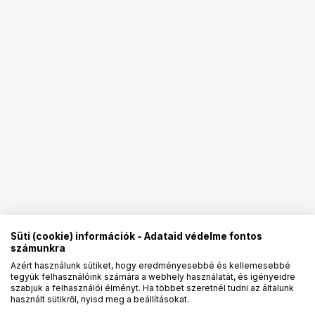
Süti (cookie) információk - Adataid védelme fontos
számunkra
Azért használunk sütiket, hogy eredményesebbé és kellemesebbé
tegyük felhasználóink számára a webhely használatát, és igényeidre
PRO
partnerségek
szabjuk a felhasználói élményt. Ha többet szeretnél tudni az általunk
használt sütikről, nyisd meg a beállításokat.