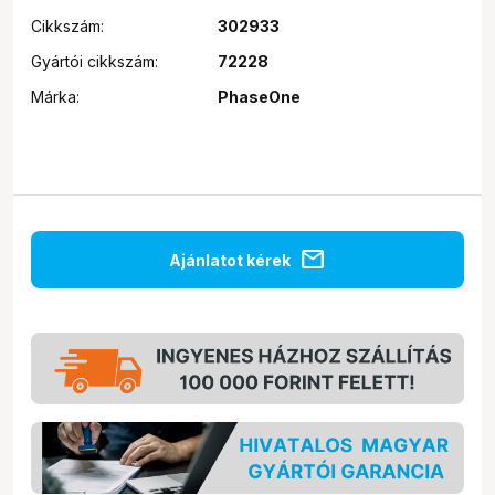
Cikkszám:
302933
Gyártói cikkszám:
72228
Márka:
PhaseOne
mail
Ajánlatot kérek