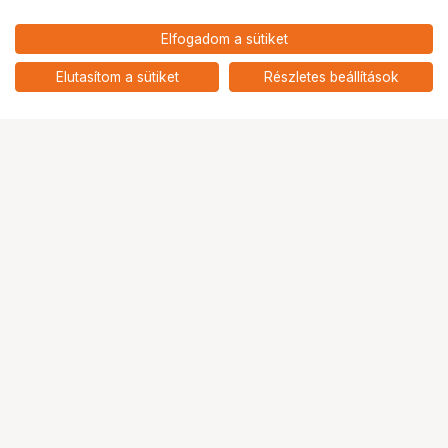
Elfogadom a sütiket
PhaseOne - IQ4 150MP Achromatic hátfal
Elutasítom a sütiket
Részletes beállítások
Ugrás az oldal tetejére
Segítség a vásárláshoz
Fizetési lehetőségek
Szállítással kapcsolatos részletek
Reklamáció és termékvisszaküldés
Fogyasztói elállás
Adattörlő kódok
Cofidis Express áruhitel
Lízing lehetőségek