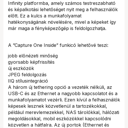
Infinity platformba, amely számos testreszabható
és képalkotási lehetőséget nyit meg a felhasználók
előtt. Ez a kulcs a munkafolyamat
hatékonyságának növelésére, mivel a képeket így
már maga a fényképezőgép is feldolgozhatja.
A ”Capture One Inside” funkicó lehetővé teszi:
jobb előnézeti minőség
gyorsabb képfrissítés
új eszközök
JPEG feldolgozás
IIQ stílusintegráció
A három új tethering opció a vezeték nélküli, az
USB-C és az Ethernet a nagyobb kapcsolatot és a
munkafolyamatot vezérli. Ezen kívül a felhasználók
képesek lesznek közvetlenül a tartozékokkal,
például merevlemezekkel, NAS tárolókkal, hálózati
megoldásokkal, mobil eszközökkel kapcsolódni
közvetlen a hátfalra. Az új portok (Ethernet és