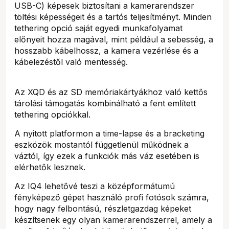
USB-C) képesek biztosítani a kamerarendszer
töltési képességeit és a tartós teljesítményt. Minden
tethering opció saját egyedi munkafolyamat
előnyeit hozza magával, mint például a sebesség, a
hosszabb kábelhossz, a kamera vezérlése és a
kábelezéstől való mentesség.
Az XQD és az SD memóriakártyákhoz való kettős
tárolási támogatás kombinálható a fent említett
tethering opciókkal.
A nyitott platformon a time-lapse és a bracketing
eszközök mostantól függetlenül működnek a
váztól, így ezek a funkciók más váz esetében is
elérhetők lesznek.
Az IQ4 lehetővé teszi a középformátumú
fényképező gépet használó profi fotósok számra,
hogy nagy felbontású, részletgazdag képeket
készítsenek egy olyan kamerarendszerrel, amely a