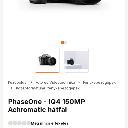
arrow_right
arrow_right
Kezdőoldal
Fotó és Videótechnika
Fényképezőgépek
arrow_right
Középformátumú fényképezőgépek
PhaseOne - IQ4 150MP
Achromatic hátfal
Még nincs értékelés