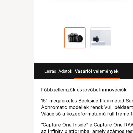
Leírás
Adatok
Vásárlói vélemények
Főbb jellemzők és jövőbeli innovációk
151 megapixeles Backside Illuminated S
Achromatic modellek rendkívül, példaért
Világelső a középformátumú full frame 
”Capture One Inside” a Capture One RA
az Infinity platformba, amely számos tes