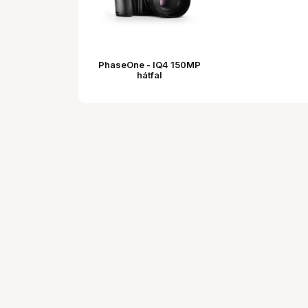
PhaseOne - IQ4 150MP
hátfal