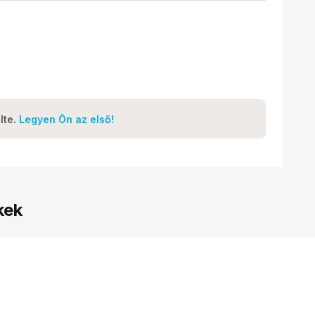
lte.
Legyen Ön az első!
kek