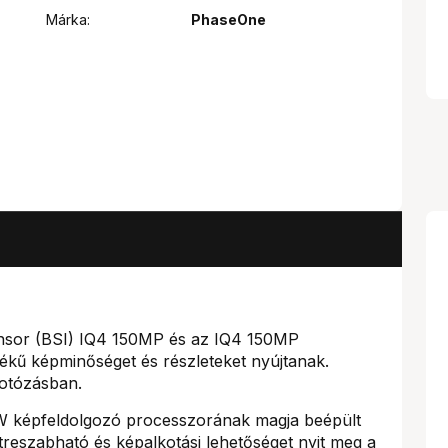
Márka:
PhaseOne
ensor (BSI) IQ4 150MP és az IQ4 150MP
ékű képminőséget és részleteket nyújtanak.
fotózásban.
W képfeldolgozó processzorának magja beépült
treszabható és képalkotási lehetőséget nyit meg a