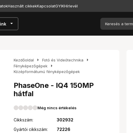
atok
Használt cikkek
Kapcsolat
GYIK
Hírlevél
arrow_drop_down
ink
arrow_right
arrow_right
Kezdőoldal
Fotó és Videótechnika
arrow_right
Fényképezőgépek
Középformátumú fényképezőgépek
PhaseOne - IQ4 150MP
hátfal
Még nincs értékelés
Cikkszám:
302932
Gyártói cikkszám:
72226