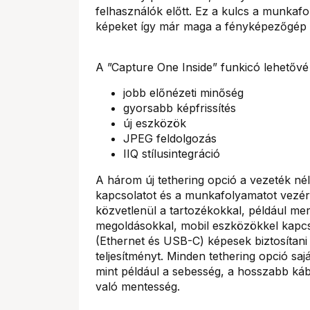
felhasználók előtt. Ez a kulcs a munkaf
képeket így már maga a fényképezőgép is
A ”Capture One Inside” funkicó lehetővé 
jobb előnézeti minőség
gyorsabb képfrissítés
új eszközök
JPEG feldolgozás
IIQ stílusintegráció
A három új tethering opció a vezeték né
kapcsolatot és a munkafolyamatot vezérl
közvetlenül a tartozékokkal, például me
megoldásokkal, mobil eszközökkel kapcso
(Ethernet és USB-C) képesek biztosítani 
teljesítményt. Minden tethering opció sa
mint például a sebesség, a hosszabb káb
való mentesség.