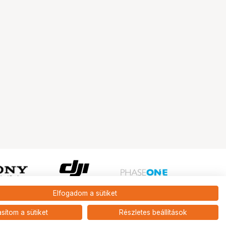
Elfogadom a sütiket
Ugrás az oldal tetejére
asítom a sütiket
Részletes beállítások