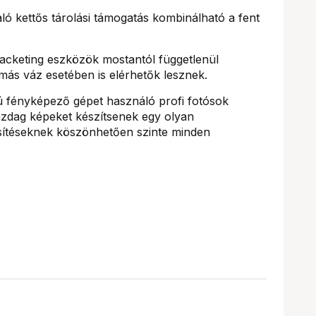
 kettős tárolási támogatás kombinálható a fent
racketing eszközök mostantól függetlenül
más váz esetében is elérhetők lesznek.
 fényképező gépet használó profi fotósok
azdag képeket készítsenek egy olyan
ssítéseknek köszönhetően szinte minden