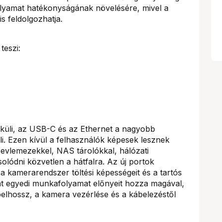
olyamat hatékonyságának növelésére, mivel a
 feldolgozhatja.
teszi:
lküli, az USB-C és az Ethernet a nagyobb
i. Ezen kívül a felhasználók képesek lesznek
revlemezekkel, NAS tárolókkal, hálózati
lódni közvetlen a hátfalra. Az új portok
a kamerarendszer töltési képességeit és a tartós
ját egyedi munkafolyamat előnyeit hozza magával,
elhossz, a kamera vezérlése és a kábelezéstől