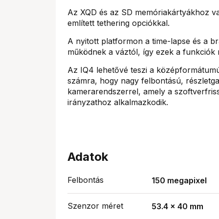
Az XQD és az SD memóriakártyákhoz való
említett tethering opciókkal.
A nyitott platformon a time-lapse és a b
működnek a váztól, így ezek a funkciók 
Az IQ4 lehetővé teszi a középformátumú
számra, hogy nagy felbontású, részletg
kamerarendszerrel, amely a szoftverfri
irányzathoz alkalmazkodik.
Adatok
Felbontás
150 megapixel
Szenzor méret
53.4 x 40 mm