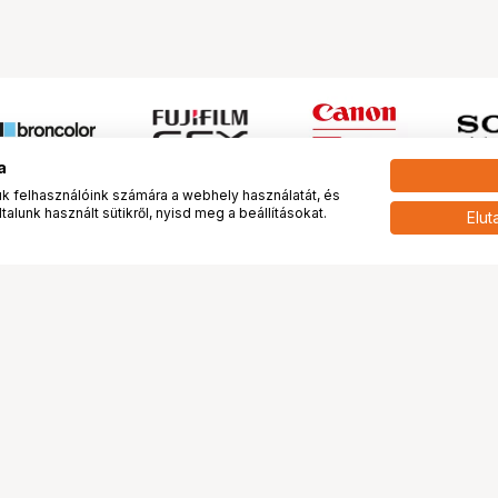
a
 felhasználóink számára a webhely használatát, és
alunk használt sütikről, nyisd meg a beállításokat.
Elut
 meg minket!
További oldalaink
tkozunk
Fotókönyv
 véleménye rólunk
Fotólabor
óterem és Stúdió
Digitalizálás
vények
PhaseOne
tya
Bluechip