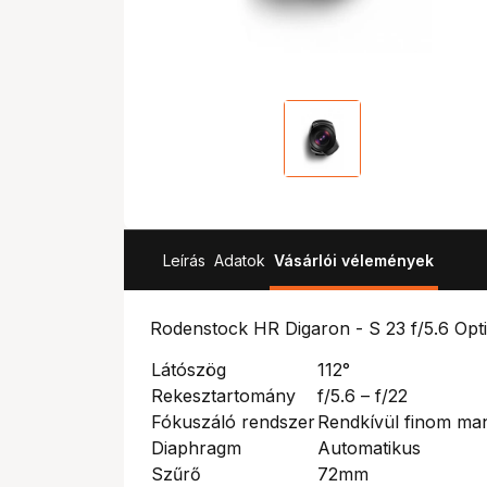
Leírás
Adatok
Vásárlói vélemények
Rodenstock HR Digaron - S 23 f/5.6 Op
Látószög
112°
Rekesztartomány
f/5.6 – f/22
Fókuszáló rendszer
Rendkívül finom man
Diaphragm
Automatikus
Szűrő
72mm