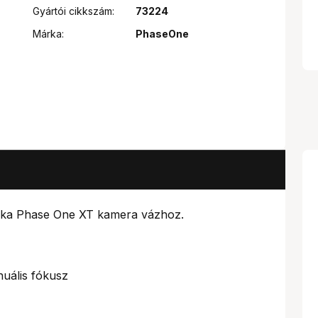
Gyártói cikkszám:
73224
Márka:
PhaseOne
tika Phase One XT kamera vázhoz.
uális fókusz