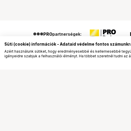
PRO
partnerségek:
Süti (cookie) információk - Adataid védelme fontos számunkr
Azért használunk sütiket, hogy eredményesebbé és kellemesebbé tegyük
igényeidre szabjuk a felhasználói élményt. Ha többet szeretnél tudni az ált
Segítség a vásárláshoz
Ismerj
Fizetési lehetőségek
Bemuta
Szállítással kapcsolatos részletek
Vevőink
Reklamáció és termékvisszaküldés
Bemutat
Fogyasztói elállás
Rendez
Adattörlő kódok
Diákkár