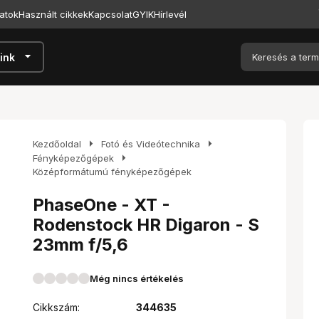
atok
Használt cikkek
Kapcsolat
GYIK
Hírlevél
arrow_drop_down
ink
arrow_right
arrow_right
Kezdőoldal
Fotó és Videótechnika
arrow_right
Fényképezőgépek
Középformátumú fényképezőgépek
PhaseOne - XT -
Rodenstock HR Digaron - S
23mm f/5,6
Még nincs értékelés
Cikkszám:
344635