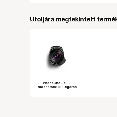
Utoljára megtekintett termé
PhaseOne - XT -
Rodenstock HR Digaron
- S 23mm f/5,6