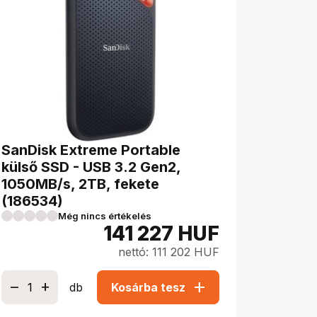
SanDisk Extreme Portable
külső SSD - USB 3.2 Gen2,
1050MB/s, 2TB, fekete
(186534)
Még nincs értékelés
141 227
HUF
nettó: 111 202 HUF
add
db
Kosárba tesz