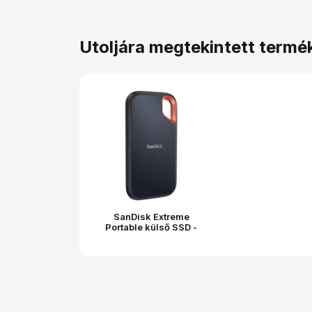
Utoljára megtekintett termé
SanDisk Extreme
Portable külső SSD -
USB 3.2 Gen2,
1050MB/s, 2TB, fekete
(186534)