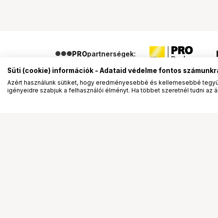
PRO
partnerségek:
Süti (cookie) információk - Adataid védelme fontos számunkr
Azért használunk sütiket, hogy eredményesebbé és kellemesebbé tegyük
igényeidre szabjuk a felhasználói élményt. Ha többet szeretnél tudni az ált
Segítség a vásárláshoz
Ismerj
Fizetési lehetőségek
Bemuta
Szállítással kapcsolatos részletek
Vevőink
Reklamáció és termékvisszaküldés
Bemutat
Fogyasztói elállás
Rendez
Adattörlő kódok
Diákkár