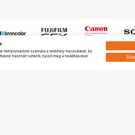
a
 felhasználóink számára a webhely használatát, és
alunk használt sütikről, nyisd meg a beállításokat.
Elut
 meg minket!
További oldalaink
tkozunk
Fotókönyv
 véleménye rólunk
Fotólabor
óterem és Stúdió
Digitalizálás
vények
PhaseOne
tya
Bluechip