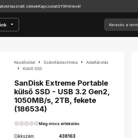
atok
Használt cikkek
Kapcsolat
GYIK
Hírlevél
arrow_drop_down
ink
arrow_right
arrow_right
Kezdőoldal
Számítástechnika
Adattárolás
arrow_right
Külső SSD
SanDisk Extreme Portable
külső SSD - USB 3.2 Gen2,
1050MB/s, 2TB, fekete
(186534)
Még nincs értékelés
Cikkszám:
438163