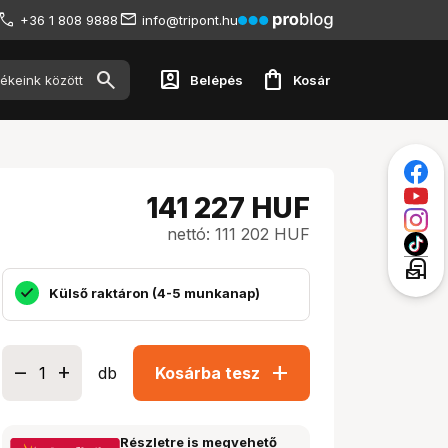
+36 1 808 9888
info@tripont.hu
account_box
shopping_bag
Belépés
Kosár
141 227
HUF
nettó: 111 202 HUF
local_post_office
Külső raktáron (4-5 munkanap)
add
db
Kosárba tesz
Részletre is megvehető