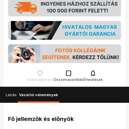
check_box_outline_blank
notifications
Kívánságlistára
Összehasonlítás
Értesítések
Leírás
Vásárlói vélemények
Fő jellemzők és előnyök