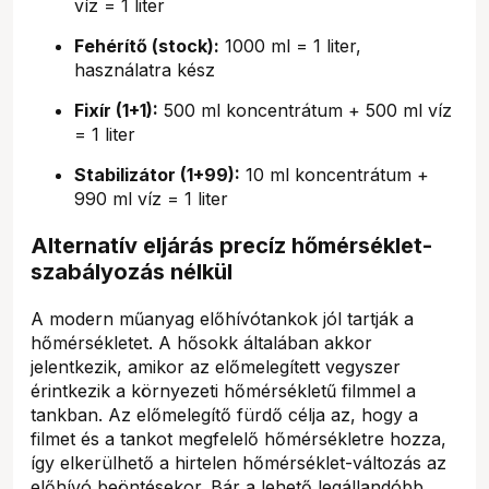
víz = 1 liter
Fehérítő (stock):
1000 ml = 1 liter,
használatra kész
Fixír (1+1):
500 ml koncentrátum + 500 ml víz
= 1 liter
Stabilizátor (1+99):
10 ml koncentrátum +
990 ml víz = 1 liter
Alternatív eljárás precíz hőmérséklet-
szabályozás nélkül
A modern műanyag előhívótankok jól tartják a
hőmérsékletet. A hősokk általában akkor
jelentkezik, amikor az előmelegített vegyszer
érintkezik a környezeti hőmérsékletű filmmel a
tankban. Az előmelegítő fürdő célja az, hogy a
filmet és a tankot megfelelő hőmérsékletre hozza,
így elkerülhető a hirtelen hőmérséklet-változás az
előhívó beöntésekor. Bár a lehető legállandóbb