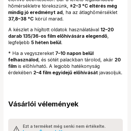
hőmérsékletre törekszünk,
±2–3 °C eltérés még
mindig jó eredményt ad
, ha az átlaghőmérséklet
37,8–38 °C
körül marad.
A készlet a hígított oldatok használatával
12–20
darab 135/36-os film előhívására elegendő
,
legfeljebb
5 héten belül
.
* Ha a vegyszereket
7–10 napon belül
felhasználod
, és sötét palackban tárolod, akár
20
film
is előhívható. A legjobb hatékonyság
érdekében
2–4 film egyidejű előhívását
javasoljuk.
Vásárlói vélemények
Ezt a terméket még senki nem értékelte.