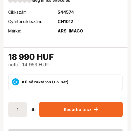
Még nincs értékelés
Cikkszám:
544574
Gyártói cikkszám:
CH1012
Márka:
ARS-IMAGO
18 990
HUF
nettó: 14 953 HUF
Külső raktáron (1-2 hét)
add
db
Kosárba tesz