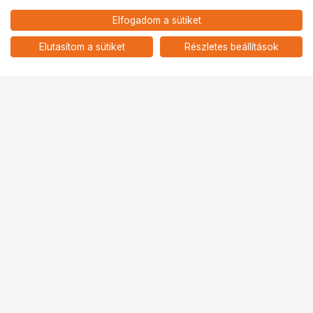
18 990
HUF
Elfogadom a sütiket
nettó: 14 953 HUF
ARS-IMAGO 41 COLOR NEGATIVE
RAPID KIT 1000ML
add
Elutasítom a sütiket
Részletes beállítások
Ugrás az oldal tetejére
Segítség a vásárláshoz
Fizetési lehetőségek
Szállítással kapcsolatos részletek
Reklamáció és termékvisszaküldés
Fogyasztói elállás
Adattörlő kódok
Cofidis Express áruhitel
Lízing lehetőségek