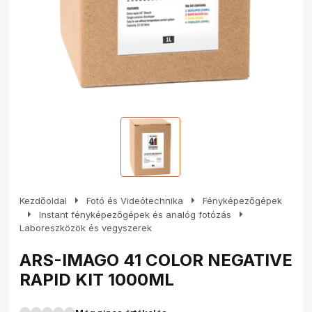
arrow_right
arrow_right
Kezdőoldal
Fotó és Videótechnika
Fényképezőgépek
arrow_right
arrow_right
Instant fényképezőgépek és analóg fotózás
Laboreszközök és vegyszerek
ARS-IMAGO 41 COLOR NEGATIVE
RAPID KIT 1000ML