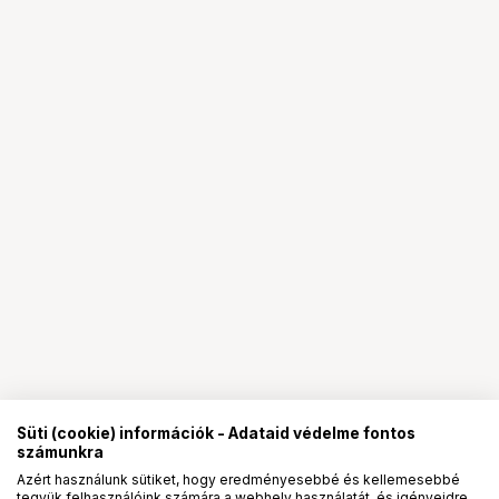
Süti (cookie) információk - Adataid védelme fontos
számunkra
Azért használunk sütiket, hogy eredményesebbé és kellemesebbé
tegyük felhasználóink számára a webhely használatát, és igényeidre