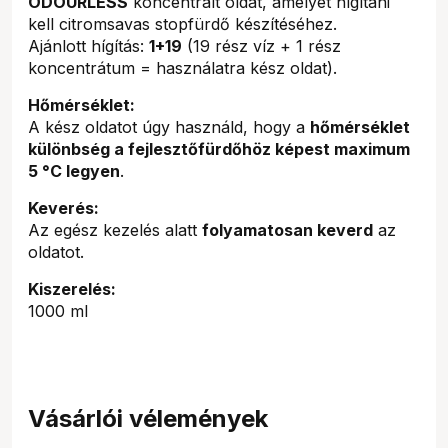
ODOURLESS
koncentrált oldat, amelyet hígítani
kell citromsavas stopfürdő készítéséhez.
Ajánlott hígítás:
1+19
(19 rész víz + 1 rész
koncentrátum = használatra kész oldat).
Hőmérséklet:
A kész oldatot úgy használd, hogy a
hőmérséklet
különbség a fejlesztőfürdőhöz képest maximum
5 °C legyen
.
Keverés:
Az egész kezelés alatt
folyamatosan keverd
az
oldatot.
Kiszerelés:
1000 ml
Vásárlói vélemények