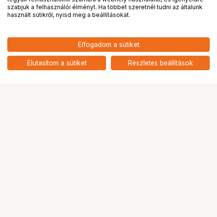
PRO
partnerségek
szabjuk a felhasználói élményt. Ha többet szeretnél tudni az általunk
használt sütikről, nyisd meg a beállításokat.
7 189
HUF
Elfogadom a sütiket
nettó: 5 661 HUF
ARS-IMAGO ST ECOSTOP BATH
1000ML
add
Elutasítom a sütiket
Részletes beállítások
Ugrás az oldal tetejére
Segítség a vásárláshoz
Fizetési lehetőségek
Szállítással kapcsolatos részletek
Reklamáció és termékvisszaküldés
Fogyasztói elállás
Adattörlő kódok