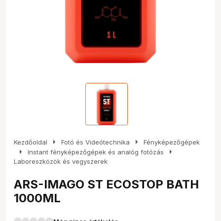
arrow_right
arrow_right
Kezdőoldal
Fotó és Videótechnika
Fényképezőgépek
arrow_right
arrow_right
Instant fényképezőgépek és analóg fotózás
Laboreszközök és vegyszerek
ARS-IMAGO ST ECOSTOP BATH
1000ML