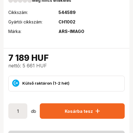
Még nincs értékelés
Cikkszám:
544589
Gyártói cikkszám:
CH1002
Márka:
ARS-IMAGO
7 189
HUF
nettó: 5 661 HUF
Külső raktáron (1-2 hét)
add
db
Kosárba tesz