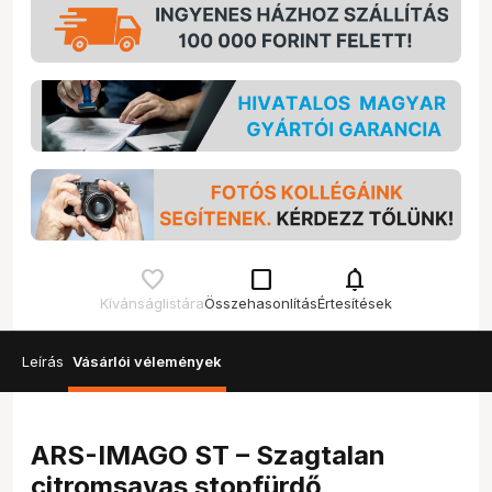
check_box_outline_blank
notifications
Kívánságlistára
Összehasonlítás
Értesítések
Leírás
Vásárlói vélemények
ARS-IMAGO ST – Szagtalan
citromsavas stopfürdő