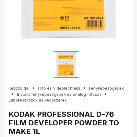
arrow_right
arrow_right
Kezdőoldal
Fotó és Videótechnika
Fényképezőgépek
arrow_right
arrow_right
Instant fényképezőgépek és analóg fotózás
Laboreszközök és vegyszerek
KODAK PROFESSIONAL D-76
FILM DEVELOPER POWDER TO
MAKE 1L