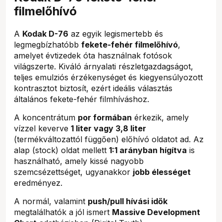
filmelőhívó
A
Kodak D-76
az egyik legismertebb és
legmegbízhatóbb
fekete-fehér filmelőhívó
,
amelyet évtizedek óta használnak fotósok
világszerte. Kiváló árnyalati részletgazdagságot,
teljes emulziós érzékenységet és kiegyensúlyozott
kontrasztot biztosít, ezért ideális választás
általános fekete-fehér filmhíváshoz.
A koncentrátum
por formában
érkezik, amely
vízzel keverve
1 liter vagy 3,8 liter
(termékváltozattól függően) előhívó oldatot ad. Az
alap (stock) oldat mellett
1:1 arányban hígítva
is
használható, amely kissé nagyobb
szemcsézettséget, ugyanakkor
jobb élességet
eredményez.
A normál, valamint
push/pull hívási idők
megtalálhatók a jól ismert
Massive Development