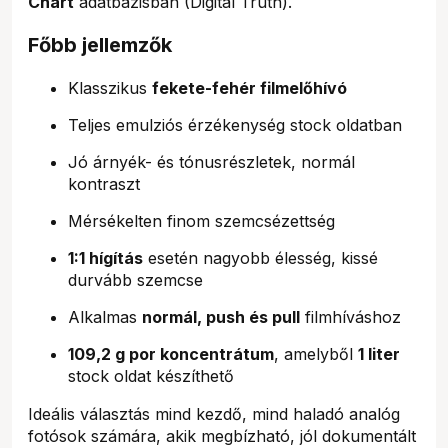
Chart
adatbázisban (Digital Truth).
Főbb jellemzők
Klasszikus
fekete-fehér filmelőhívó
Teljes emulziós érzékenység stock oldatban
Jó árnyék- és tónusrészletek, normál
kontraszt
Mérsékelten finom szemcsézettség
1:1 hígítás
esetén nagyobb élesség, kissé
durvább szemcse
Alkalmas
normál, push és pull
filmhíváshoz
109,2 g por koncentrátum
, amelyből
1 liter
stock oldat készíthető
Ideális választás mind kezdő, mind haladó analóg
fotósok számára, akik megbízható, jól dokumentált