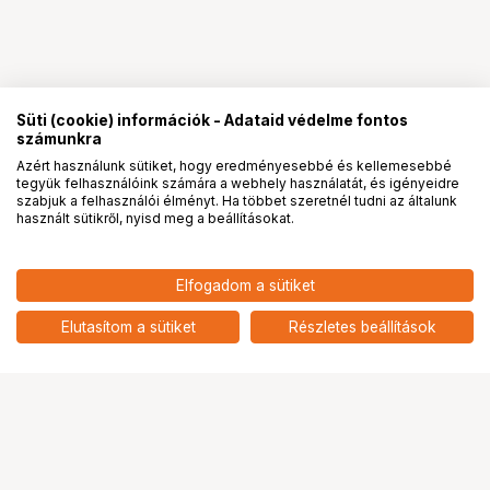
Süti (cookie) információk - Adataid védelme fontos
számunkra
Azért használunk sütiket, hogy eredményesebbé és kellemesebbé
tegyük felhasználóink számára a webhely használatát, és igényeidre
PRO
partnerségek
szabjuk a felhasználói élményt. Ha többet szeretnél tudni az általunk
használt sütikről, nyisd meg a beállításokat.
5 991
HUF
Elfogadom a sütiket
KODAK PROFESSIONAL D-76
nettó: 4 717 HUF
FILM DEVELOPER POWDER TO
add
MAKE 1L
Elutasítom a sütiket
Részletes beállítások
Ugrás az oldal tetejére
Segítség a vásárláshoz