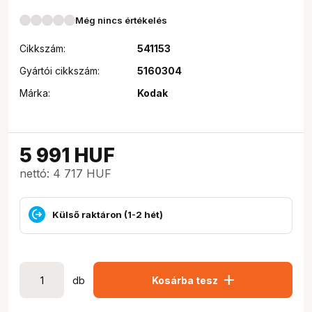
Még nincs értékelés
Cikkszám:
541153
Gyártói cikkszám:
5160304
Márka:
Kodak
5 991
HUF
nettó: 4 717 HUF
Külső raktáron (1-2 hét)
add
db
Kosárba tesz