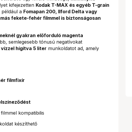
lyet kifejezetten
Kodak T-MAX és egyéb T-grain
t például a
Fomapan 200, Ilford Delta vagy
más fekete-fehér filmmel is biztonságosan
lmeknél gyakran előforduló magenta
ztább, semlegesebb tónusú negatívokat
m
vízzel hígítva 5 liter
munkoldatot ad, amely
r filmfixír
z
lszíneződést
ilmmel kompatibilis
oldat készíthető