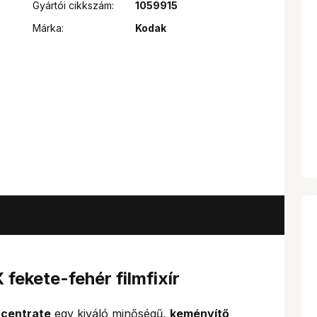
Gyártói cikkszám:
1059915
Márka:
Kodak
fekete-fehér filmfixír
ncentrate
egy kiváló minőségű,
keményítő