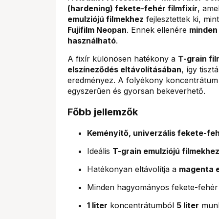
(hardening) fekete-fehér filmfixír
, ame
emulziójú filmekhez
fejlesztettek ki, min
Fujifilm Neopan
. Ennek ellenére
minden 
használható
.
A fixír különösen hatékony a
T-grain fi
elszíneződés eltávolításában
, így tis
eredményez. A folyékony koncentrátu
egyszerűen és gyorsan bekeverhető.
Főbb jellemzők
Keményítő, univerzális fekete-fehé
Ideális
T-grain emulziójú filmekhe
Hatékonyan eltávolítja a
magenta e
Minden hagyományos fekete-fehér f
1 liter
koncentrátumból
5 liter
munk