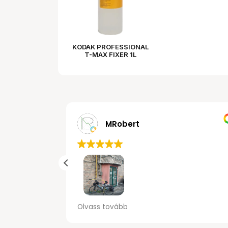
KODAK PROFESSIONAL
T-MAX FIXER 1L
MRobert
van erről a
Gyors kiszolgálás, kerékpárral is jól
Olvass tovább
szolgálás.
megközelíthető illetve parkolóban
 nem mertem
biztonsagosan elhelyezhető.