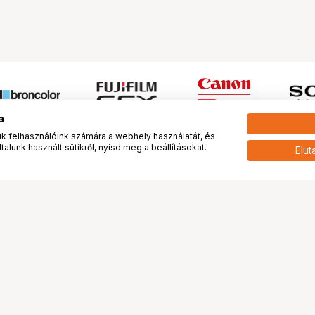
a
 felhasználóink számára a webhely használatát, és
alunk használt sütikről, nyisd meg a beállításokat.
Elut
 meg minket!
További oldalaink
tkozunk
Fotókönyv
 véleménye rólunk
Fotólabor
óterem és Stúdió
Digitalizálás
vények
PhaseOne