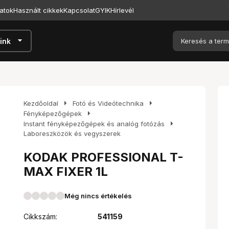
atok
Használt cikkek
Kapcsolat
GYIK
Hírlevél
arrow_drop_down
ink
arrow_right
arrow_right
Kezdőoldal
Fotó és Videótechnika
arrow_right
Fényképezőgépek
arrow_right
Instant fényképezőgépek és analóg fotózás
Laboreszközök és vegyszerek
KODAK PROFESSIONAL T-
MAX FIXER 1L
Még nincs értékelés
Cikkszám:
541159