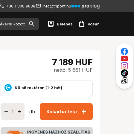
+36 1 808 9888
info@tripont.hu
account_box
shopping_bag
Belépés
Kosár
7 189
HUF
nettó: 5 661 HUF
local_post_office
Külső raktáron (1-2 hét)
add
db
Kosárba tesz