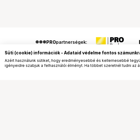
PRO
partnerségek:
Süti (cookie) információk - Adataid védelme fontos számunkr
Azért használunk sütiket, hogy eredményesebbé és kellemesebbé tegyük
igényeidre szabjuk a felhasználói élményt. Ha többet szeretnél tudni az ált
Segítség a vásárláshoz
Ismerj
Fizetési lehetőségek
Bemuta
Szállítással kapcsolatos részletek
Vevőink
Reklamáció és termékvisszaküldés
Bemutat
Fogyasztói elállás
Rendez