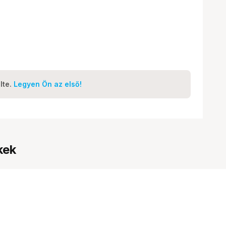
lte.
Legyen Ön az első!
kek