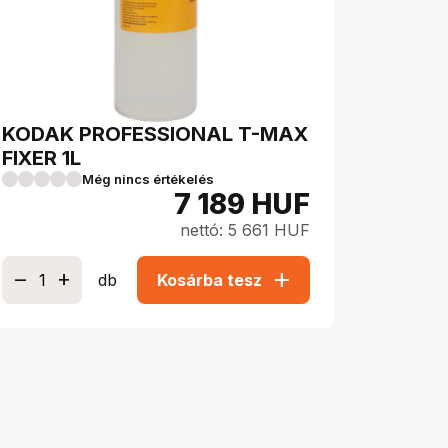
KODAK PROFESSIONAL T-MAX
FIXER 1L
Még nincs értékelés
7 189
HUF
nettó: 5 661 HUF
add
db
Kosárba tesz