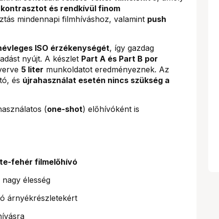
kontrasztot és rendkívül finom
asztás mindennapi filmhíváshoz, valamint
push
névleges ISO érzékenységét
, így gazdag
adást nyújt. A készlet
Part A és Part B por
everve
5 liter
munkoldatot eredményeznek. Az
ató, és
újrahasználat esetén nincs szükség a
asználatos (
one-shot
) előhívóként is
te-fehér filmelőhívó
 nagy élesség
ló árnyékrészletekért
hívásra