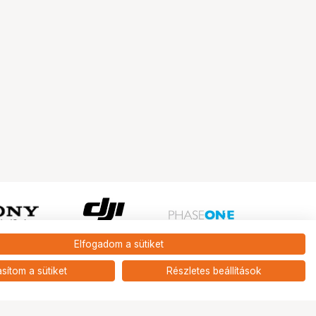
Elfogadom a sütiket
Ugrás az oldal tetejére
asítom a sütiket
Részletes beállítások