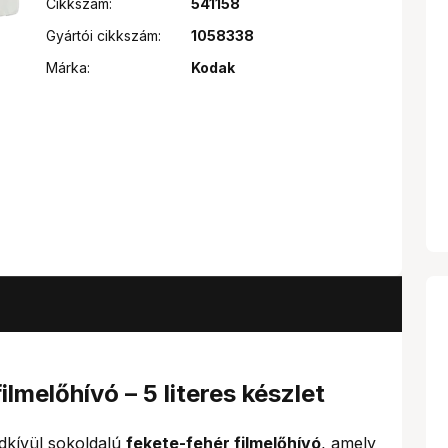
Cikkszám:
541158
Gyártói cikkszám:
1058338
Márka:
Kodak
lmelőhívó – 5 literes készlet
dkívül sokoldalú
fekete-fehér filmelőhívó
, amely