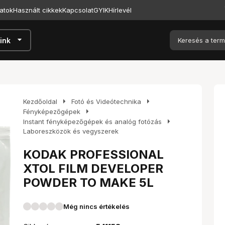
atok
Használt cikkek
Kapcsolat
GYIK
Hírlevél
arrow_drop_down
ink
arrow_right
arrow_right
Kezdőoldal
Fotó és Videótechnika
arrow_right
Fényképezőgépek
arrow_right
Instant fényképezőgépek és analóg fotózás
Laboreszközök és vegyszerek
KODAK PROFESSIONAL
XTOL FILM DEVELOPER
POWDER TO MAKE 5L
Még nincs értékelés