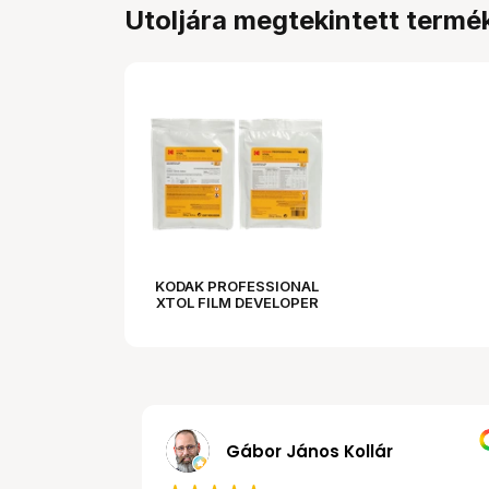
Utoljára megtekintett termé
KODAK PROFESSIONAL
XTOL FILM DEVELOPER
POWDER TO MAKE 5L
MRobert