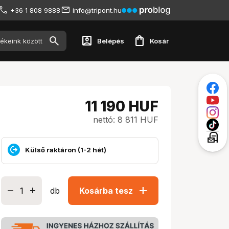
+36 1 808 9888
info@tripont.hu
account_box
shopping_bag
Belépés
Kosár
11 190
HUF
nettó: 8 811 HUF
local_post_office
Külső raktáron (1-2 hét)
add
db
Kosárba tesz