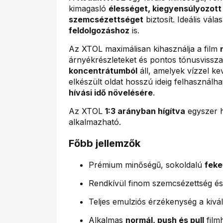
kimagasló
élességet, kiegyensúlyozott 
szemcsézettséget
biztosít. Ideális vál
feldolgozáshoz
is.
Az XTOL maximálisan kihasználja a film
árnyékrészleteket és pontos tónusvissza
koncentrátumból
áll, amelyek vízzel k
elkészült oldat hosszú ideig felhasználh
hívási idő növelésére
.
Az XTOL
1:3 arányban hígítva
egyszer h
alkalmazható.
Főbb jellemzők
Prémium minőségű, sokoldalú
feke
Rendkívül finom szemcsézettség és
Teljes emulziós érzékenység a kivá
Alkalmas
normál, push és pull
film