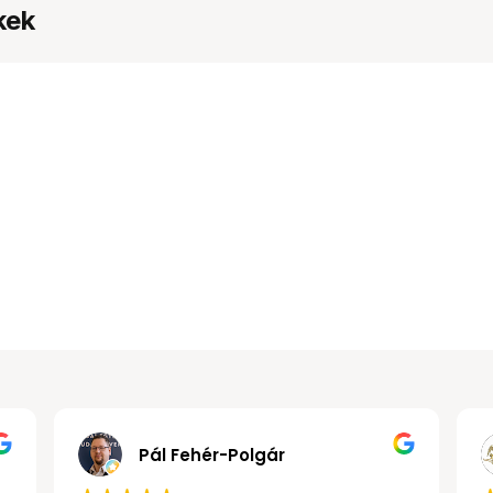
kek
Gábor János Kollár