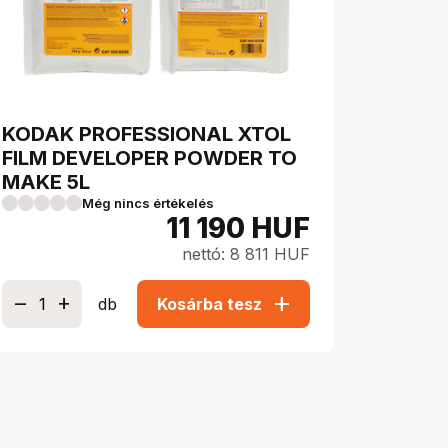
KODAK PROFESSIONAL XTOL
FILM DEVELOPER POWDER TO
MAKE 5L
Még nincs értékelés
11 190
HUF
nettó: 8 811 HUF
add
db
Kosárba tesz