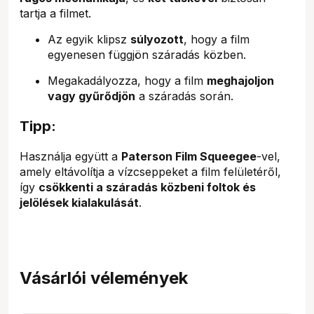
tartja a filmet.
Az egyik klipsz
súlyozott
, hogy a film
egyenesen függjön száradás közben.
Megakadályozza, hogy a film
meghajoljon
vagy gyűrődjön
a száradás során.
Tipp:
Használja együtt a
Paterson Film Squeegee
-vel,
amely eltávolítja a vízcseppeket a film felületéről,
így
csökkenti a száradás közbeni foltok és
jelölések kialakulását
.
Vásárlói vélemények