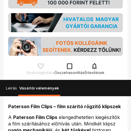
check_box_outline_blank
notifications
Kívánságlistára
Összehasonlítás
Értesítések
Leírás
Vásárlói vélemények
Paterson Film Clips – film szárító rögzítő klipszek
A
Paterson Film Clips
elengedhetetlen kiegészítők
a film szárításához előhívás után. Mindkét klipsz
rugós mechanikájú
, és
két tüskével
biztosan