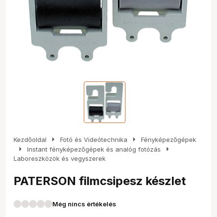
arrow_right
arrow_right
Kezdőoldal
Fotó és Videótechnika
Fényképezőgépek
arrow_right
arrow_right
Instant fényképezőgépek és analóg fotózás
Laboreszközök és vegyszerek
PATERSON filmcsipesz készlet
Még nincs értékelés