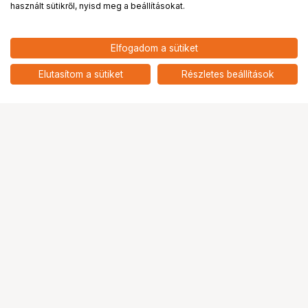
használt sütikről, nyisd meg a beállításokat.
5 890
HUF
Elfogadom a sütiket
nettó: 4 638 HUF
PATERSON filmcsipesz készlet
add
Elutasítom a sütiket
Részletes beállítások
Ugrás az oldal tetejére
Segítség a vásárláshoz
Fizetési lehetőségek
Szállítással kapcsolatos részletek
Reklamáció és termékvisszaküldés
Fogyasztói elállás
Adattörlő kódok
Cofidis Express áruhitel