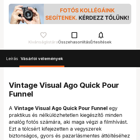
check_box_outline_blank
notifications
Kívánságlistára
Összehasonlítás
Értesítések
Leírás
Vásárlói vélemények
Vintage Visual Ago Quick Pour
Funnel
A
Vintage Visual Ago Quick Pour Funnel
egy
praktikus és nélkülözhetetlen kiegészítő minden
analóg fotós számára, aki maga végzi a filmhívást.
Ezt a tölcsért kifejezetten a vegyszerek
biztonságos, gyors és pazarlásmentes áttöltéséhez