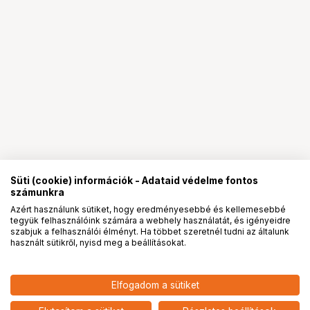
Süti (cookie) információk - Adataid védelme fontos
számunkra
Azért használunk sütiket, hogy eredményesebbé és kellemesebbé
tegyük felhasználóink számára a webhely használatát, és igényeidre
PRO
partnerségek
szabjuk a felhasználói élményt. Ha többet szeretnél tudni az általunk
használt sütikről, nyisd meg a beállításokat.
5 790
HUF
Elfogadom a sütiket
nettó: 4 559 HUF
VINTAGE VISUAL AGO QUICK
POUR FUNNEL