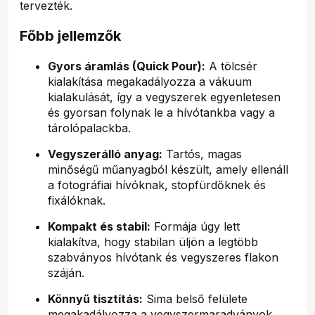
tervezték.
Főbb jellemzők
Gyors áramlás (Quick Pour):
A tölcsér
kialakítása megakadályozza a vákuum
kialakulását, így a vegyszerek egyenletesen
és gyorsan folynak le a hívótankba vagy a
tárolópalackba.
Vegyszerálló anyag:
Tartós, magas
minőségű műanyagból készült, amely ellenáll
a fotográfiai hívóknak, stopfürdőknek és
fixálóknak.
Kompakt és stabil:
Formája úgy lett
kialakítva, hogy stabilan üljön a legtöbb
szabványos hívótank és vegyszeres flakon
száján.
Könnyű tisztítás:
Sima belső felülete
megakadályozza a vegyszermaradványok