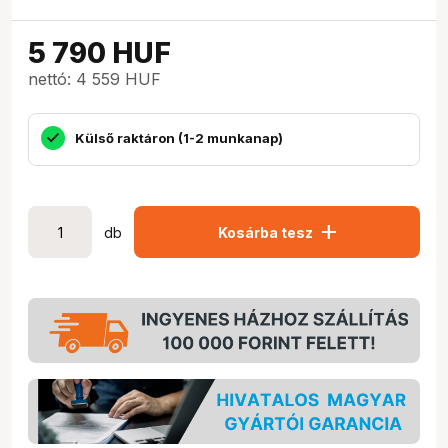
5 790
HUF
nettó: 4 559 HUF
Külső raktáron (1-2 munkanap)
add
db
Kosárba tesz