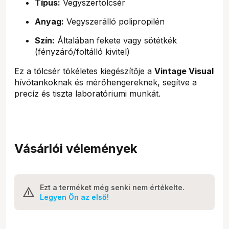
Típus:
Vegyszertölcsér
Anyag:
Vegyszerálló polipropilén
Szín:
Általában fekete vagy sötétkék
(fényzáró/foltálló kivitel)
Ez a tölcsér tökéletes kiegészítője a
Vintage Visual
hívótankoknak és mérőhengereknek, segítve a
precíz és tiszta laboratóriumi munkát.
Vásárlói vélemények
Ezt a terméket még senki nem értékelte.
Legyen Ön az első!