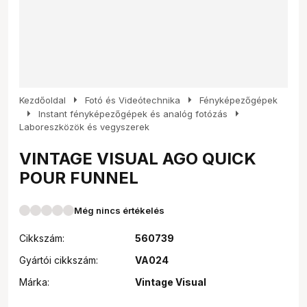
arrow_right
arrow_right
Kezdőoldal
Fotó és Videótechnika
Fényképezőgépek
arrow_right
arrow_right
Instant fényképezőgépek és analóg fotózás
Laboreszközök és vegyszerek
VINTAGE VISUAL AGO QUICK
POUR FUNNEL
Még nincs értékelés
Cikkszám:
560739
Gyártói cikkszám:
VA024
Márka:
Vintage Visual