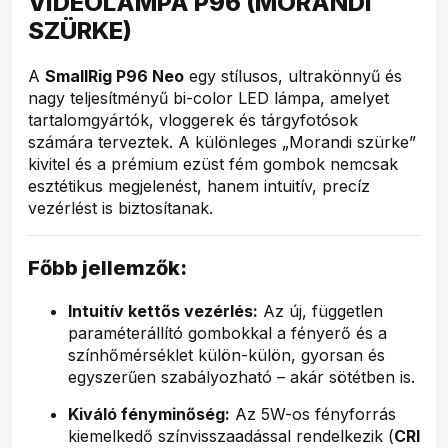
VIDEOLÁMPA P96 (MORANDI
SZÜRKE)
A
SmallRig P96 Neo
egy stílusos, ultrakönnyű és
nagy teljesítményű bi-color LED lámpa, amelyet
tartalomgyártók, vloggerek és tárgyfotósok
számára terveztek. A különleges „Morandi szürke”
kivitel és a prémium ezüst fém gombok nemcsak
esztétikus megjelenést, hanem intuitív, precíz
vezérlést is biztosítanak.
Főbb jellemzők:
Intuitív kettős vezérlés:
Az új, független
paraméterállító gombokkal a fényerő és a
színhőmérséklet külön-külön, gyorsan és
egyszerűen szabályozható – akár sötétben is.
Kiváló fényminőség:
Az 5W-os fényforrás
kiemelkedő színvisszaadással rendelkezik (
CRI