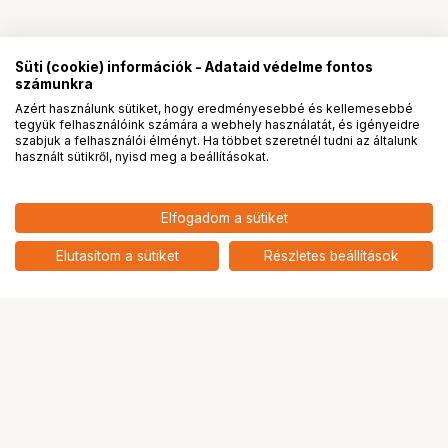
Süti (cookie) információk - Adataid védelme fontos
számunkra
Azért használunk sütiket, hogy eredményesebbé és kellemesebbé
tegyük felhasználóink számára a webhely használatát, és igényeidre
PRO
partnerségek
szabjuk a felhasználói élményt. Ha többet szeretnél tudni az általunk
használt sütikről, nyisd meg a beállításokat.
9 390
HUF
Elfogadom a sütiket
SMALLRIG 5820 NEO MINI LED
nettó: 7 394 HUF
VIDEO LIGHT P96 (MORANDI
add
GRAY)
Elutasítom a sütiket
Részletes beállítások
Ugrás az oldal tetejére
Segítség a vásárláshoz
Fizetési lehetőségek