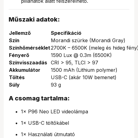
pillanatok alatt felszerelhető.
Műszaki adatok:
Jellemző
Specifikáció
Szín
Morandi szürke (Morandi Gray)
Színhőmérséklet
2700K – 6500K (meleg és hideg fény
Fényerő
1590 Lux @ 0.3m (6500K)
Színvisszaadás
CRI > 95, TLCI > 97
Akkumulátor
1500 mAh (Lithium polymer)
Töltés
USB-C (akár 10W bemenet)
Súly
93 g
A csomag tartalma:
1× P96 Neo LED videolámpa
1× USB-C töltőkábel
1× Használati útmutató