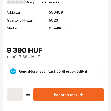
Még nincs értékelés
Cikkszám:
550489
Gyártói cikkszám:
5820
Márka:
SmallRig
9 390
HUF
nettó: 7 394 HUF
Rendelésre (szállítási időről érdeklődjön)
add
db
Kosárba tesz