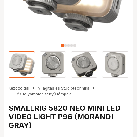
arrow_right
arrow_right
Kezdőoldal
Világítás és Stúdiótechnika
LED és folyamatos fényű lámpák
SMALLRIG 5820 NEO MINI LED
VIDEO LIGHT P96 (MORANDI
GRAY)