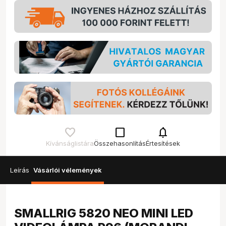
check_box_outline_blank
notifications
Kívánságlistára
Összehasonlítás
Értesítések
Leírás
Vásárlói vélemények
SMALLRIG 5820 NEO MINI LED