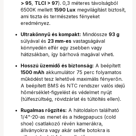
> 95
,
TLCI > 97
). 0,3 méteres távolságból
6500K mellett
1590 Lux
megvilágítást biztosít,
ami tiszta és természetes fényeket
eredményez.
Ultrakönnyű és kompakt:
Mindössze
93 g
súlyával és
23 mm-es
vastagságával
könnyedén elfér egy zsebben vagy
hátizsákban, így bárhová magával viheti.
Hosszú üzemidő és biztonság:
A beépített
1500 mAh
akkumulátor 75 perc folyamatos
működést tesz lehetővé maximális fényerőn.
A beépített BMS és NTC rendszer valós idejű
hőmérséklet-figyelést és védelmet nyújt
(túlfeszültség, rövidzárlat és túltöltés ellen).
Rugalmas rögzítés:
A hátoldalon található
1/4"-20-as menet és a hidegpapucs (cold
shoe) csatlakozó révén kamerákra,
állványokra vagy akár selfie botokra is