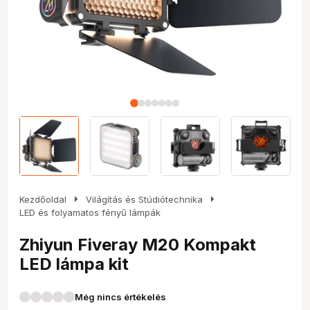
arrow_right
arrow_right
Kezdőoldal
Világítás és Stúdiótechnika
LED és folyamatos fényű lámpák
Zhiyun Fiveray M20 Kompakt
LED lámpa kit
Még nincs értékelés