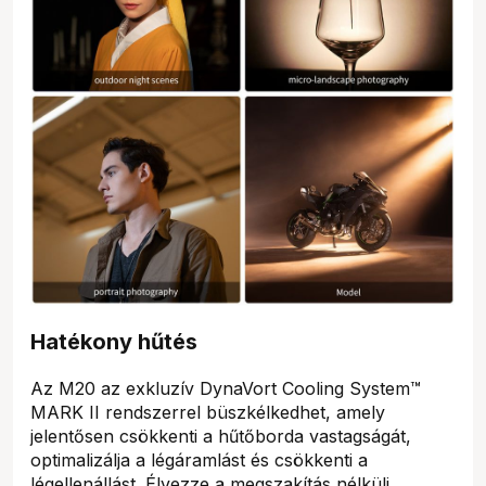
Hatékony hűtés
Az M20 az exkluzív DynaVort Cooling System™
MARK II rendszerrel büszkélkedhet, amely
jelentősen csökkenti a hűtőborda vastagságát,
optimalizálja a légáramlást és csökkenti a
légellenállást. Élvezze a megszakítás nélküli,