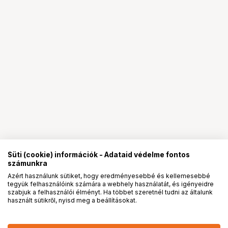
Süti (cookie) információk - Adataid védelme fontos
számunkra
Azért használunk sütiket, hogy eredményesebbé és kellemesebbé
tegyük felhasználóink számára a webhely használatát, és igényeidre
PRO
partnerségek
szabjuk a felhasználói élményt. Ha többet szeretnél tudni az általunk
használt sütikről, nyisd meg a beállításokat.