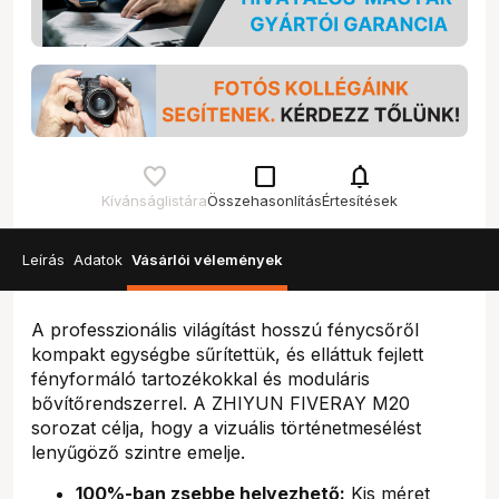
check_box_outline_blank
notifications
Kívánságlistára
Összehasonlítás
Értesítések
Leírás
Adatok
Vásárlói vélemények
A professzionális világítást hosszú fénycsőről
kompakt egységbe sűrítettük, és elláttuk fejlett
fényformáló tartozékokkal és moduláris
bővítőrendszerrel. A ZHIYUN FIVERAY M20
sorozat célja, hogy a vizuális történetmesélést
lenyűgöző szintre emelje.
100%-ban zsebbe helyezhető:
Kis méret