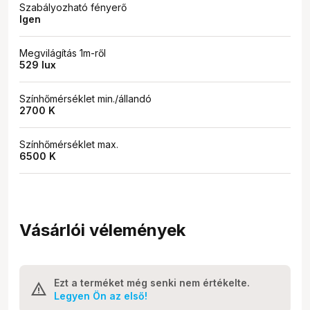
Szabályozható fényerő
Igen
Megvilágítás 1m-ről
529 lux
Színhőmérséklet min./állandó
2700 K
Színhőmérséklet max.
6500 K
Vásárlói vélemények
Ezt a terméket még senki nem értékelte.
Legyen Ön az első!