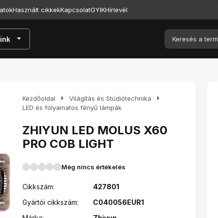
atok
Használt cikkek
Kapcsolat
GYIK
Hírlevél
arrow_drop_down
ink
arrow_right
arrow_right
Kezdőoldal
Világítás és Stúdiótechnika
LED és folyamatos fényű lámpák
ZHIYUN LED MOLUS X60
PRO COB LIGHT
Még nincs értékelés
Cikkszám:
427801
Gyártói cikkszám:
C040056EUR1
Márka:
Zhiyun