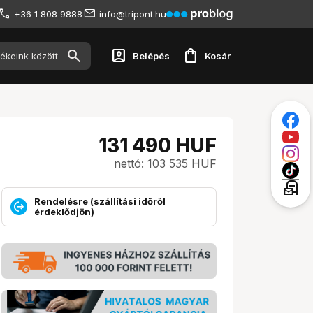
+36 1 808 9888
info@tripont.hu
account_box
shopping_bag
Belépés
Kosár
131 490
HUF
nettó: 103 535 HUF
local_post_office
Rendelésre (szállítási időről
érdeklődjön)