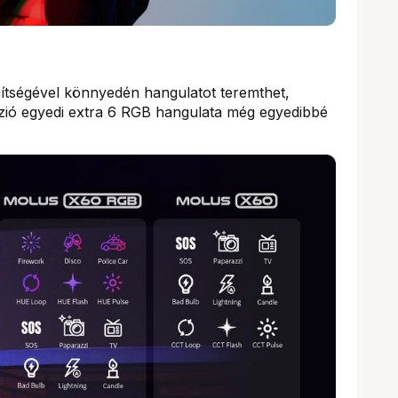
egítségével könnyedén hangulatot teremthet,
zió egyedi extra 6 RGB hangulata még egyedibbé