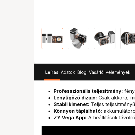
Leírás
Adatok
Blog
Vásárlói vélemények
Professzionális teljesítmény:
fény
Lenyűgöző dizájn:
Csak akkora, min
Stabil kimenet:
Teljes teljesítmény
Könnyen táplálható:
akkumulátoros
ZY Vega App:
A beállítások távolr