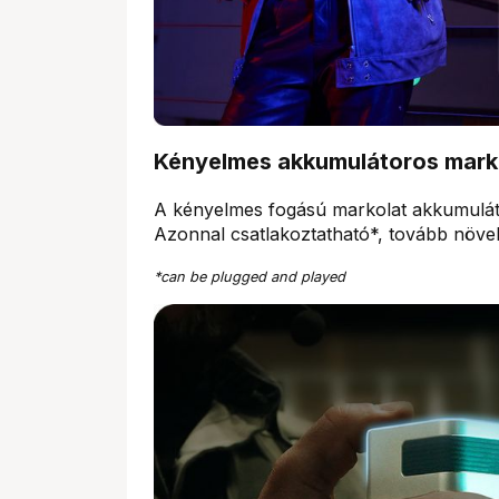
Kényelmes akkumulátoros marko
A kényelmes fogású markolat akkumulátora
Azonnal csatlakoztatható*, tovább növe
*can be plugged and played