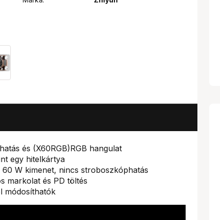
hatás és (X60RGB)RGB hangulat
t egy hitelkártya
ű 60 W kimenet, nincs stroboszkóphatás
 markolat és PD töltés
ól módosíthatók