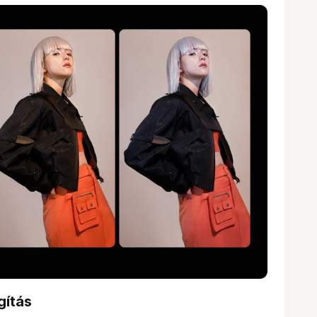
gítás