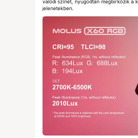
valódi színét, nyugodtan megbirkózik a kü
jelenetekben.