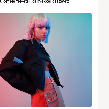
lönféle felvételi igényekkel összetett