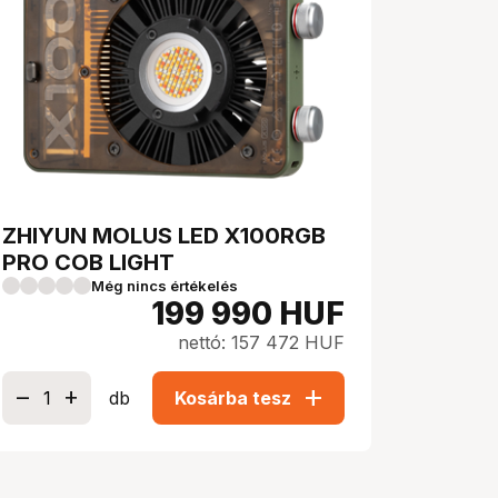
ZHIYUN MOLUS LED X100RGB
PRO COB LIGHT
Még nincs értékelés
199 990
HUF
nettó: 157 472 HUF
add
db
Kosárba tesz