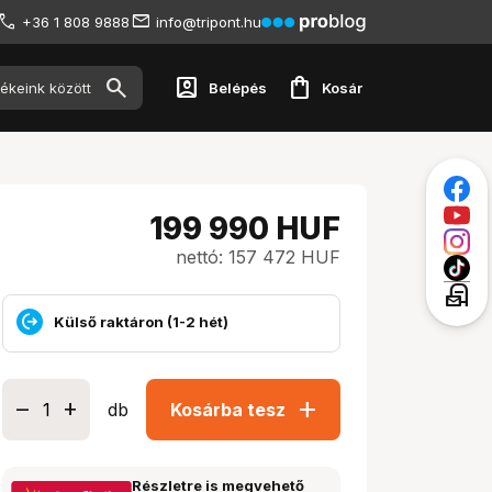
+36 1 808 9888
info@tripont.hu
account_box
shopping_bag
Belépés
Kosár
199 990
HUF
nettó: 157 472 HUF
local_post_office
Külső raktáron (1-2 hét)
add
db
Kosárba tesz
Részletre is megvehető