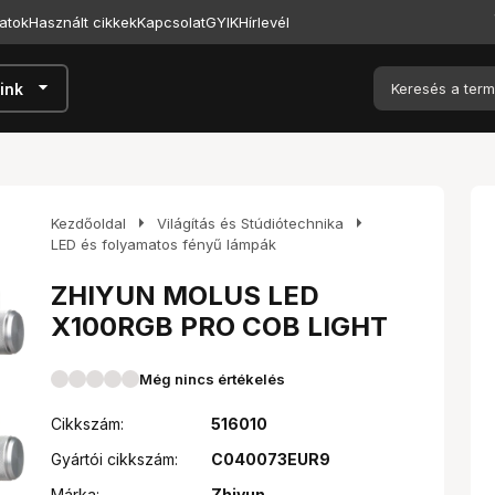
atok
Használt cikkek
Kapcsolat
GYIK
Hírlevél
arrow_drop_down
ink
arrow_right
arrow_right
Kezdőoldal
Világítás és Stúdiótechnika
LED és folyamatos fényű lámpák
ZHIYUN MOLUS LED
X100RGB PRO COB LIGHT
Még nincs értékelés
Cikkszám:
516010
Gyártói cikkszám:
C040073EUR9
Márka:
Zhiyun