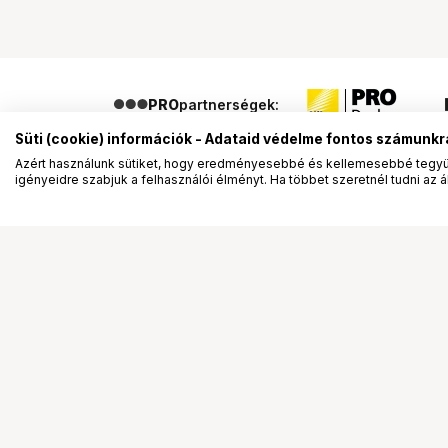
PRO
partnerségek:
Süti (cookie) információk - Adataid védelme fontos számunkr
Azért használunk sütiket, hogy eredményesebbé és kellemesebbé tegyük
igényeidre szabjuk a felhasználói élményt. Ha többet szeretnél tudni az ált
Segítség a vásárláshoz
Ismerj
Fizetési lehetőségek
Bemuta
Szállítással kapcsolatos részletek
Vevőink
Reklamáció és termékvisszaküldés
Bemutat
Fogyasztói elállás
Rendez
Adattörlő kódok
Diákkár