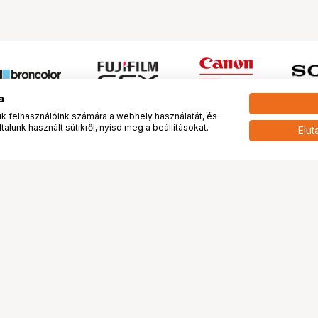
a
 felhasználóink számára a webhely használatát, és
alunk használt sütikről, nyisd meg a beállításokat.
Elut
 meg minket!
További oldalaink
tkozunk
Fotókönyv
 véleménye rólunk
Fotólabor
óterem és Stúdió
Digitalizálás
vények
PhaseOne
tya
Bluechip