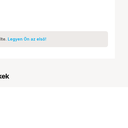
lte.
Legyen Ön az első!
kek