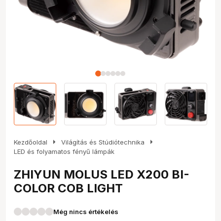
arrow_right
arrow_right
Kezdőoldal
Világítás és Stúdiótechnika
LED és folyamatos fényű lámpák
ZHIYUN MOLUS LED X200 BI-
COLOR COB LIGHT
Még nincs értékelés