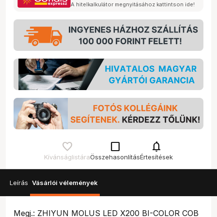
A hitelkalkulátor megnyitásához kattintson ide!
check_box_outline_blank
notifications
Kívánságlistára
Összehasonlítás
Értesítések
Leírás
Vásárlói vélemények
Megj.: ZHIYUN MOLUS LED X200 BI-COLOR COB