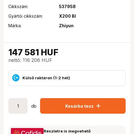
Cikkszám:
537958
Gyártói cikkszám:
X200 BI
Márka:
Zhiyun
147 581
HUF
nettó: 116 206 HUF
Külső raktáron (1-2 hét)
add
db
Kosárba tesz
Részletre is megvehető