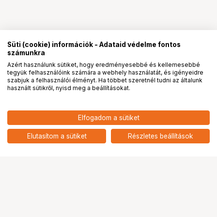
Süti (cookie) információk - Adataid védelme fontos
számunkra
Azért használunk sütiket, hogy eredményesebbé és kellemesebbé
tegyük felhasználóink számára a webhely használatát, és igényeidre
PRO
partnerségek
szabjuk a felhasználói élményt. Ha többet szeretnél tudni az általunk
használt sütikről, nyisd meg a beállításokat.
147 581
HUF
Elfogadom a sütiket
nettó: 116 206 HUF
ZHIYUN MOLUS LED X200 BI-
COLOR COB LIGHT
add
Elutasítom a sütiket
Részletes beállítások
Ugrás az oldal tetejére
Segítség a vásárláshoz