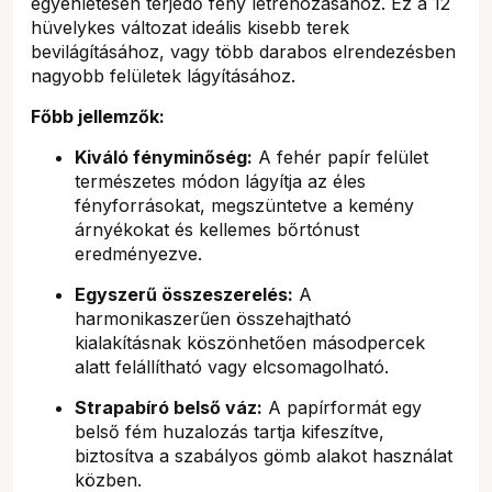
egyenletesen terjedő fény létrehozásához. Ez a 12
hüvelykes változat ideális kisebb terek
bevilágításához, vagy több darabos elrendezésben
nagyobb felületek lágyításához.
Főbb jellemzők:
Kiváló fényminőség:
A fehér papír felület
természetes módon lágyítja az éles
fényforrásokat, megszüntetve a kemény
árnyékokat és kellemes bőrtónust
eredményezve.
Egyszerű összeszerelés:
A
harmonikaszerűen összehajtható
kialakításnak köszönhetően másodpercek
alatt felállítható vagy elcsomagolható.
Strapabíró belső váz:
A papírformát egy
belső fém huzalozás tartja kifeszítve,
biztosítva a szabályos gömb alakot használat
közben.