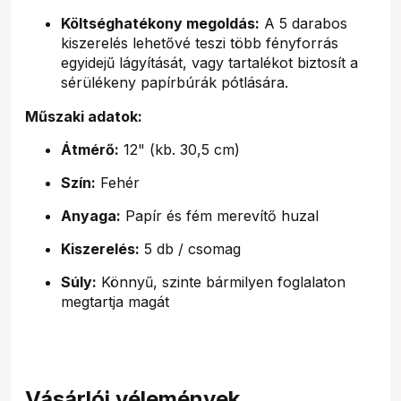
Költséghatékony megoldás:
A 5 darabos
kiszerelés lehetővé teszi több fényforrás
egyidejű lágyítását, vagy tartalékot biztosít a
sérülékeny papírbúrák pótlására.
Műszaki adatok:
Átmérő:
12" (kb. 30,5 cm)
Szín:
Fehér
Anyaga:
Papír és fém merevítő huzal
Kiszerelés:
5 db / csomag
Súly:
Könnyű, szinte bármilyen foglalaton
megtartja magát
Vásárlói vélemények