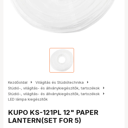
arrow_right
arrow_right
Kezdőoldal
Világítás és Stúdiótechnika
arrow_right
Stúdió-, világítás- és állványkiegészítők, tartozékok
arrow_right
Stúdió-, világítás- és állványkiegészítők, tartozékok
LED lámpa kiegészítők
KUPO KS-121PL 12" PAPER
LANTERN(SET FOR 5)