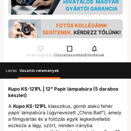
check_box_outline_blank
notifications
Kívánságlistára
Összehasonlítás
Értesítések
Leírás
Vásárlói vélemények
Kupo KS-121PL | 12" Papír lámpabúra (5 darabos
készlet)
A
Kupo KS-121PL
klasszikus, gömb alakú fehér
papír lámpabúra (úgynevezett „China Ball”), amely
a filmgyártás és a fotózás egyik legkedveltebb
eszköze a lágy, szórt, minden irányba