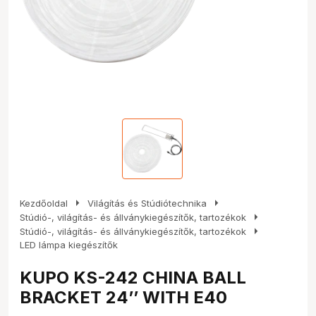
arrow_right
arrow_right
Kezdőoldal
Világítás és Stúdiótechnika
arrow_right
Stúdió-, világítás- és állványkiegészítők, tartozékok
arrow_right
Stúdió-, világítás- és állványkiegészítők, tartozékok
LED lámpa kiegészítők
KUPO KS-242 CHINA BALL
BRACKET 24’’ WITH E40