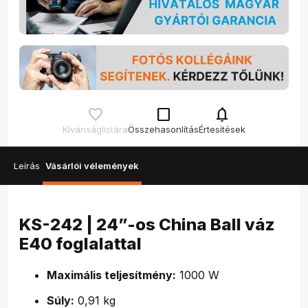
check_box_outline_blank
notifications
Kívánságlistára
Összehasonlítás
Értesítések
Leírás
Vásárlói vélemények
KS-242 | 24”-os China Ball váz
E40 foglalattal
Maximális teljesítmény:
1000 W
Súly:
0,91 kg