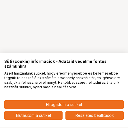
Süti (cookie) információk - Adataid védelme fontos
számunkra
Azért használunk sütiket, hogy eredményesebbé és kellemesebbé
tegyük felhasználóink számára a webhely használatát, és igényeidre
PRO
partnerségek
szabjuk a felhasználói élményt. Ha többet szeretnél tudni az általunk
használt sütikről, nyisd meg a beállításokat.
Elfogadom a sütiket
KUPO KS-242 CHINA BALL BRACKET
43 900
HUF
24’’ WITH E40
Elutasítom a sütiket
Részletes beállítások
nettó: 34 567 HUF