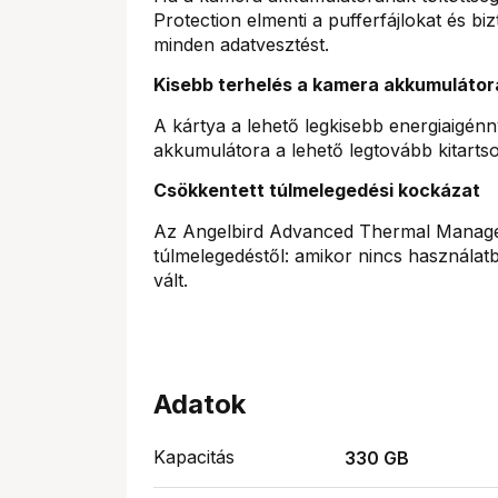
Protection elmenti a pufferfájlokat és biz
minden adatvesztést.
Kisebb terhelés a kamera akkumulátor
A kártya a lehető legkisebb energiaigén
akkumulátora a lehető legtovább kitarts
Csökkentett túlmelegedési kockázat
Az Angelbird Advanced Thermal Managem
túlmelegedéstől: amikor nincs használa
vált.
Adatok
Kapacitás
330 GB