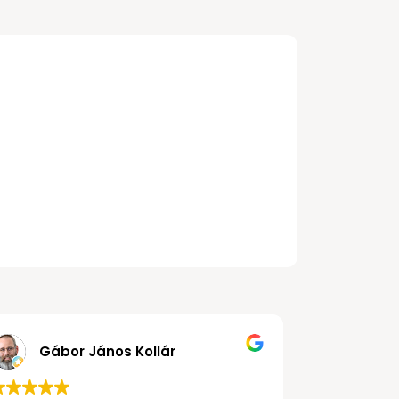
Gábor János Kollár
Pál 