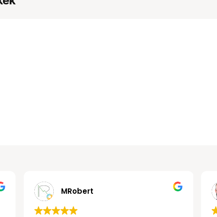
kek
MRobert