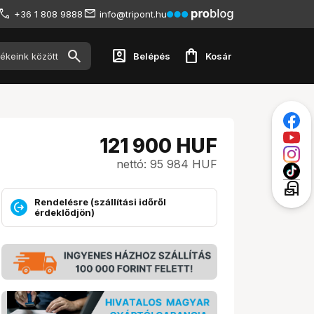
+36 1 808 9888
info@tripont.hu
account_box
shopping_bag
Belépés
Kosár
121 900
HUF
nettó: 95 984 HUF
local_post_office
Rendelésre (szállítási időről
érdeklődjön)