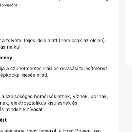
aolvasóra.
 felvétel teljes ideje alatt (nem csak az elején).
ás nélkül.
dmény
a a szünetmentes írási és olvasási teljesítményt
épkocka-kiesés miatt.
ll a szélsőséges hőmérsékletnek, víznek, pornak,
k, elektrosztatikus kisülésnek és
ás minden kihívását.
ért
e alacsony, vagy lemerül, a Host Power Loss