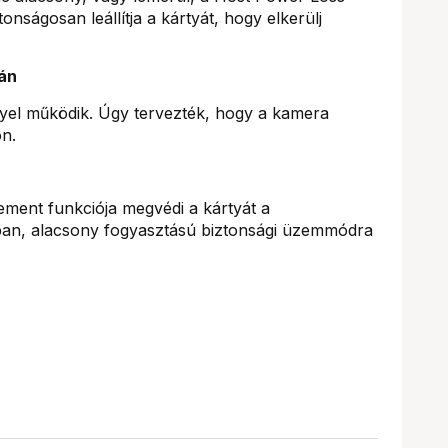
tonságosan leállítja a kártyát, hogy elkerülj
án
nyel működik. Úgy tervezték, hogy a kamera
on.
ent funkciója megvédi a kártyát a
tban, alacsony fogyasztású biztonsági üzemmódra