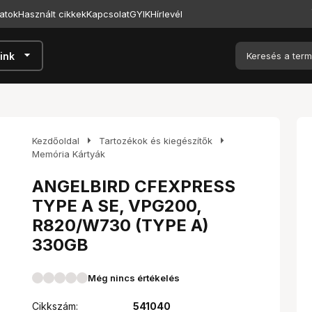
atok
Használt cikkek
Kapcsolat
GYIK
Hírlevél
arrow_drop_down
ink
arrow_right
arrow_right
Kezdőoldal
Tartozékok és kiegészítők
Memória Kártyák
ANGELBIRD CFEXPRESS
TYPE A SE, VPG200,
R820/W730 (TYPE A)
330GB
Még nincs értékelés
Cikkszám:
541040