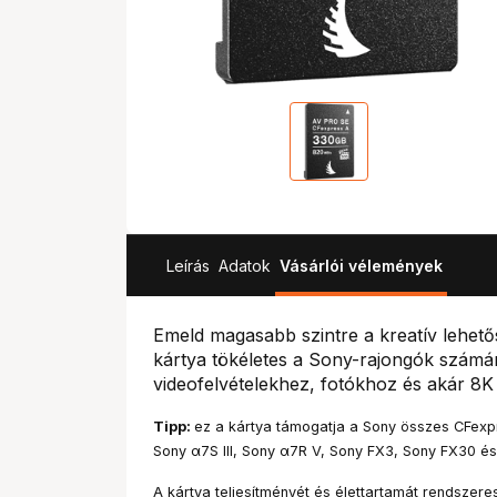
Leírás
Adatok
Vásárlói vélemények
Emeld magasabb szintre a kreatív lehető
kártya tökéletes a Sony-rajongók számá
videofelvételekhez, fotókhoz és akár 8
Tipp:
ez a kártya támogatja a Sony összes CFexpr
Sony α7S III, Sony α7R V, Sony FX3, Sony FX30 é
A kártya teljesítményét és élettartamát rendszere