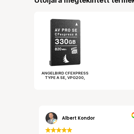
Utoljára megtekintett termé
ANGELBIRD CFEXPRESS
TYPE A SE, VPG200,
R820/W730 (TYPE A)
330GB
Albert Kondor