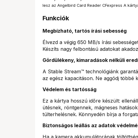
lesz az Angelbird Card Reader CFexpress A kárty
Funkciók
Megbízható, tartós írási sebesség
Élvezd a végig 650 MB/s írási sebességet a
Készíts nagy felbontású adatokat akadoz
Gördülékeny, kimaradások nélküli ere
A Stable Stream™ technológiánk garantálj
az egész kapacitáson. Ne aggódj többé k
Védelem és tartósság
Ez a kártya hosszú időre készült: ellená
ütésnek, röntgennek, mágneses hatásokna
túlterhelésnek. Könnyedén bírja a forgat
Biztonságos leállás az adatok védelmé
Ha a kamera akkumulátorának töltöttség