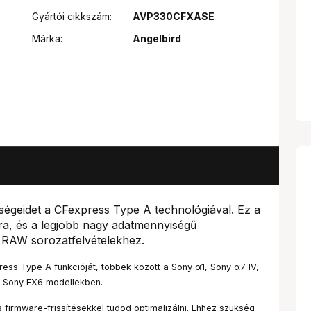
Gyártói cikkszám:
AVP330CFXASE
Márka:
Angelbird
ségeidet a CFexpress Type A technológiával. Ez a
ra, és a legjobb nagy adatmennyiségű
K RAW sorozatfelvételekhez.
ess Type A funkcióját, többek között a Sony α1, Sony α7 IV,
s Sony FX6 modellekben.
s firmware-frissítésekkel tudod optimalizálni. Ehhez szükség