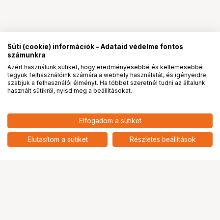
Süti (cookie) információk - Adataid védelme fontos
számunkra
Azért használunk sütiket, hogy eredményesebbé és kellemesebbé
tegyük felhasználóink számára a webhely használatát, és igényeidre
PRO
partnerségek
szabjuk a felhasználói élményt. Ha többet szeretnél tudni az általunk
használt sütikről, nyisd meg a beállításokat.
61 900
HUF
Elfogadom a sütiket
nettó: 48 740 HUF
ANGELBIRD SD AV PRO SD MK2
R210/W140 (V30) 256GB
add
Elutasítom a sütiket
Részletes beállítások
Ugrás az oldal tetejére
Segítség a vásárláshoz