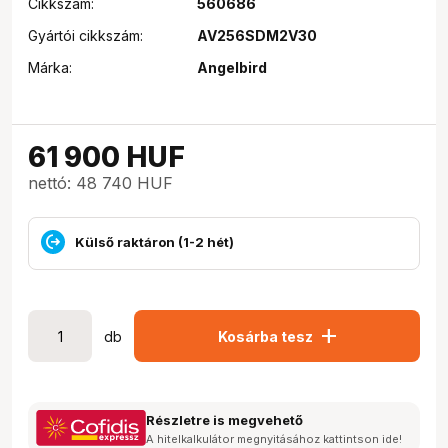
Cikkszám:
560686
Gyártói cikkszám:
AV256SDM2V30
Márka:
Angelbird
61 900
HUF
nettó: 48 740 HUF
Külső raktáron (1-2 hét)
add
db
Kosárba tesz
Részletre is megvehető
A hitelkalkulátor megnyitásához kattintson ide!