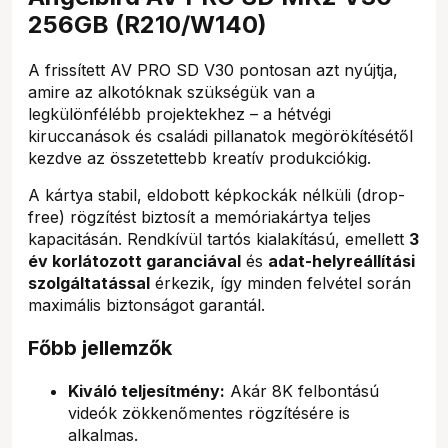
256GB (R210/W140)
A frissített AV PRO SD V30 pontosan azt nyújtja,
amire az alkotóknak szükségük van a
legkülönfélébb projektekhez – a hétvégi
kiruccanások és családi pillanatok megörökítésétől
kezdve az összetettebb kreatív produkciókig.
A kártya stabil, eldobott képkockák nélküli (drop-
free) rögzítést biztosít a memóriakártya teljes
kapacitásán. Rendkívül tartós kialakítású, emellett
3
év korlátozott garanciával
és
adat-helyreállítási
szolgáltatással
érkezik, így minden felvétel során
maximális biztonságot garantál.
Főbb jellemzők
Kiváló teljesítmény:
Akár 8K felbontású
videók zökkenőmentes rögzítésére is
alkalmas.