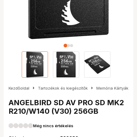
arrow_right
arrow_right
Kezdőoldal
Tartozékok és kiegészítők
Memória Kártyák
ANGELBIRD SD AV PRO SD MK2
R210/W140 (V30) 256GB
Még nincs értékelés