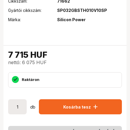
Cikkszám:
71662
Gyártói cikkszám:
SP032GBSTH010V10SP
Márka:
Silicon Power
7 715
HUF
nettó: 6 075 HUF
Raktáron
add
db
Kosárba tesz