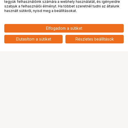
tegyük felhasználóink számára a webhely használatát, és igényeidre
PRO
partnerségek
szabjuk a felhasználói élményt. Ha többet szeretnél tudni az általunk
használt sütikről, nyisd meg a beállításokat.
7 715
HUF
Elfogadom a sütiket
nettó: 6 075 HUF
Card MICRO SDHC Silicon Power
32GB CL10 1 Adapter
add
Elutasítom a sütiket
Részletes beállítások
Ugrás az oldal tetejére
Segítség a vásárláshoz
Fizetési lehetőségek
Szállítással kapcsolatos részletek
Reklamáció és termékvisszaküldés
Fogyasztói elállás
Adattörlő kódok