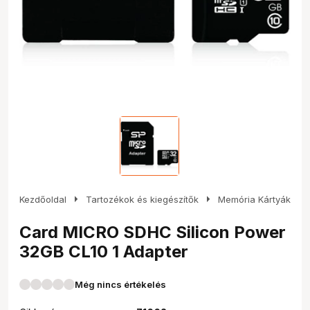
arrow_right
arrow_right
Kezdőoldal
Tartozékok és kiegészítők
Memória Kártyák
Card MICRO SDHC Silicon Power
32GB CL10 1 Adapter
Még nincs értékelés