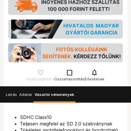
check_box_outline_blank
notifications
Kívánságlistára
Összehasonlítás
Értesítések
Leírás
Adatok
Vásárlói vélemények
SDHC Class10
Teljesen megfelel az SD 2.0 szabványnak
Tökéletes mobiltelefonokhoz és hordozható