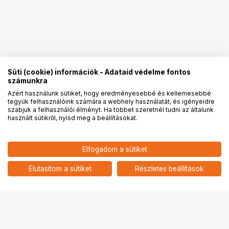
Süti (cookie) információk - Adataid védelme fontos
számunkra
Azért használunk sütiket, hogy eredményesebbé és kellemesebbé
tegyük felhasználóink számára a webhely használatát, és igényeidre
PRO
partnerségek
szabjuk a felhasználói élményt. Ha többet szeretnél tudni az általunk
használt sütikről, nyisd meg a beállításokat.
14 615
HUF
Kingston Canvas Select Plus
Elfogadom a sütiket
nettó: 11 508 HUF
(Gen3) memóriakártya
microSDXC U1 V10 A1 150MB/s
add
Elutasítom a sütiket
Részletes beállítások
128GB + adapter
Ugrás az oldal tetejére