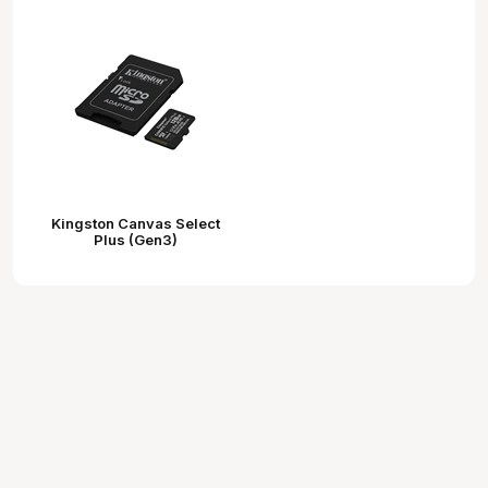
Kingston Canvas Select
Plus (Gen3)
memóriakártya microSDXC
U1 V10 A1 150MB/s 128GB
+ adapter