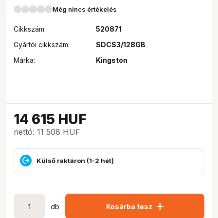
Még nincs értékelés
Cikkszám:
520871
Gyártói cikkszám:
SDCS3/128GB
Márka:
Kingston
14 615
HUF
nettó: 11 508 HUF
Külső raktáron (1-2 hét)
add
db
Kosárba tesz