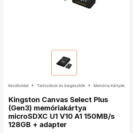
arrow_right
arrow_right
Kezdőoldal
Tartozékok és kiegészítők
Memória Kártyák
Kingston Canvas Select Plus
(Gen3) memóriakártya
microSDXC U1 V10 A1 150MB/s
128GB + adapter