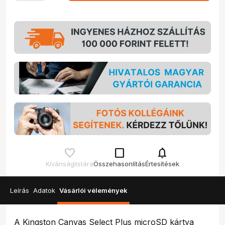
check_box_outline_blank
notifications
Kívánságlistára
Összehasonlítás
Értesítések
Leírás
Adatok
Vásárlói vélemények
A Kingston Canvas Select Plus microSD kártya