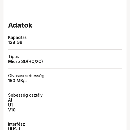
Adatok
Kapacitás
128 GB
Típus
Micro SD(HC/XC)
Olvasási sebesség
150 MB/s
Sebesség osztály
A1
U1
V10
Interfész
UHS-I