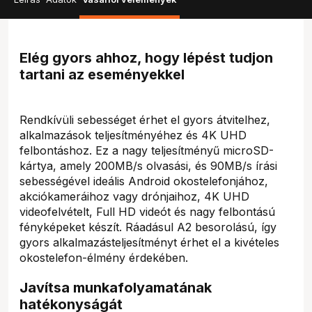
Elég gyors ahhoz, hogy lépést tudjon
tartani az eseményekkel
Rendkívüli sebességet érhet el gyors átvitelhez,
alkalmazások teljesítményéhez és 4K UHD
felbontáshoz. Ez a nagy teljesítményű microSD-
kártya, amely 200MB/s olvasási, és 90MB/s írási
sebességével ideális Android okostelefonjához,
akciókameráihoz vagy drónjaihoz, 4K UHD
videofelvételt, Full HD videót és nagy felbontású
fényképeket készít. Ráadásul A2 besorolású, így
gyors alkalmazásteljesítményt érhet el a kivételes
okostelefon-élmény érdekében.
Javítsa munkafolyamatának
hatékonyságát