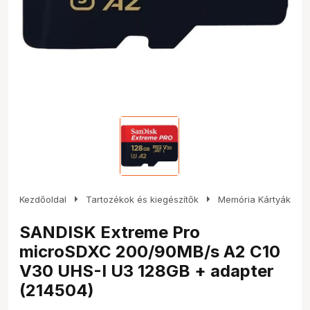
arrow_right
arrow_right
Kezdőoldal
Tartozékok és kiegészítők
Memória Kártyák
SANDISK Extreme Pro
microSDXC 200/90MB/s A2 C10
V30 UHS-I U3 128GB + adapter
(214504)