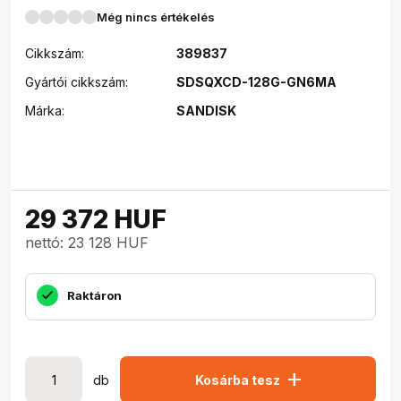
Még nincs értékelés
Cikkszám:
389837
Gyártói cikkszám:
SDSQXCD-128G-GN6MA
Márka:
SANDISK
29 372
HUF
nettó: 23 128 HUF
Raktáron
add
db
Kosárba tesz