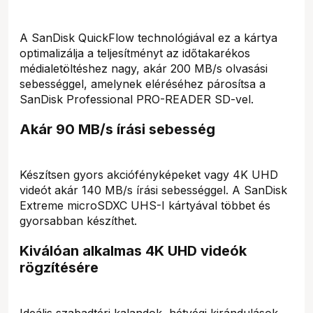
A SanDisk QuickFlow technológiával ez a kártya
optimalizálja a teljesítményt az időtakarékos
médialetöltéshez nagy, akár 200 MB/s olvasási
sebességgel, amelynek eléréséhez párosítsa a
SanDisk Professional PRO-READER SD-vel.
Akár 90 MB/s írási sebesség
Készítsen gyors akciófényképeket vagy 4K UHD
videót akár 140 MB/s írási sebességgel. A SanDisk
Extreme microSDXC UHS-I kártyával többet és
gyorsabban készíthet.
Kiválóan alkalmas 4K UHD videók
rögzítésére
Ideális szabadtéri kalandok, hétvégi kirándulások