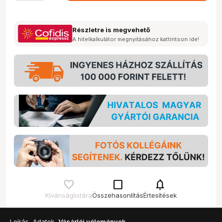
Részletre is megvehető
A hitelkalkulátor megnyitásához kattintson ide!
check_box_outline_blank
notifications
Kívánságlistára
Összehasonlítás
Értesítések
Leírás
Adatok
Vásárlói vélemények