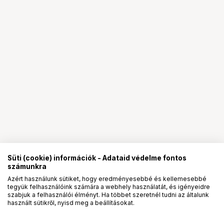
Süti (cookie) információk - Adataid védelme fontos
számunkra
Azért használunk sütiket, hogy eredményesebbé és kellemesebbé
tegyük felhasználóink számára a webhely használatát, és igényeidre
PRO
partnerségek
szabjuk a felhasználói élményt. Ha többet szeretnél tudni az általunk
használt sütikről, nyisd meg a beállításokat.