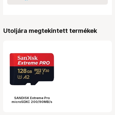
Utoljára megtekintett termékek
SANDISK Extreme Pro
microSDXC 200/90MB/s
A2 C10 V30 UHS-I U3
128GB + adapter (214504)