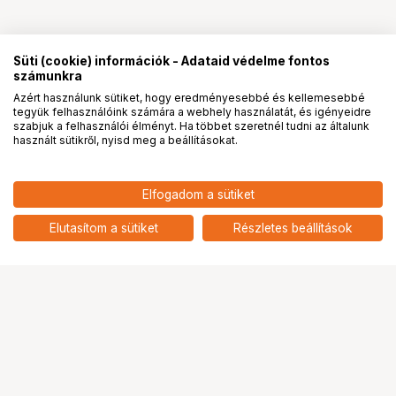
Süti (cookie) információk - Adataid védelme fontos
számunkra
Azért használunk sütiket, hogy eredményesebbé és kellemesebbé
tegyük felhasználóink számára a webhely használatát, és igényeidre
PRO
partnerségek
szabjuk a felhasználói élményt. Ha többet szeretnél tudni az általunk
használt sütikről, nyisd meg a beállításokat.
49 586
HUF
Elfogadom a sütiket
SANDISK Extreme Pro SDXC
nettó: 39 044 HUF
200/140MB/s UHS-I U3 V30
add
256GB (121597)
Elutasítom a sütiket
Részletes beállítások
Ugrás az oldal tetejére
Segítség a vásárláshoz
Fizetési lehetőségek