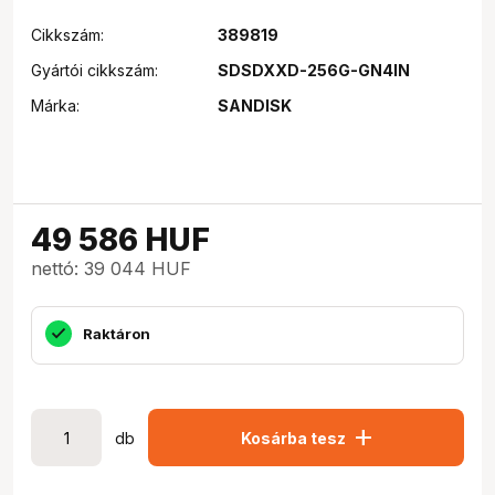
Cikkszám:
389819
Gyártói cikkszám:
SDSDXXD-256G-GN4IN
Márka:
SANDISK
49 586
HUF
nettó: 39 044 HUF
Raktáron
add
db
Kosárba tesz