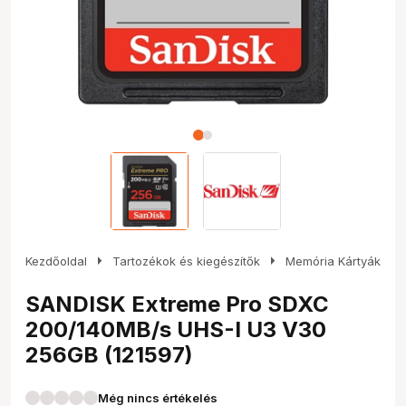
arrow_right
arrow_right
Kezdőoldal
Tartozékok és kiegészítők
Memória Kártyák
SANDISK Extreme Pro SDXC
200/140MB/s UHS-I U3 V30
256GB (121597)
Még nincs értékelés