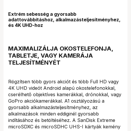
Extrém sebesség a gyorsabb
adattovábbításhoz, alkalmazásteljesítményhez,
és 4K UHD-hoz
MAXIMALIZÁLJA OKOSTELEFONJA,
TABLETJE, VAGY KAMERÁJA
TELJESÍTMÉNYÉT
Rögzítsen több gyors akciót és több Full HD vagy
4K UHD videót Android alapú okostelefonokkal,
cserélhető objektíves kamerákkal, drónokkal, vagy
GoPro akciókamerákkal. A1 osztályozású a
gyorsabb alkalmazásteljesítményhez, az
alkalmazások minden eddiginél gyorsabb
indításához és betöltéséhez. A SanDisk Extreme
microSDXC és microSDHC UHS-I kártyák kemény