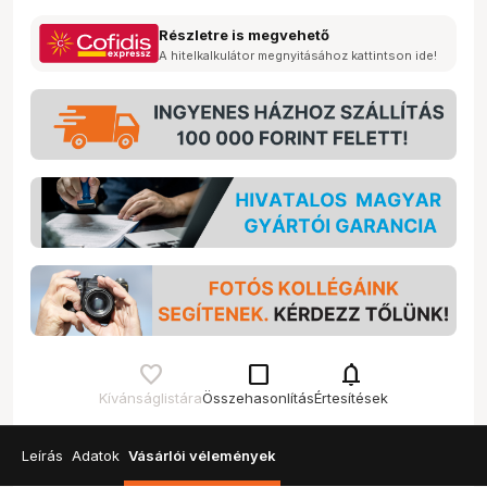
Részletre is megvehető
A hitelkalkulátor megnyitásához kattintson ide!
check_box_outline_blank
notifications
Kívánságlistára
Összehasonlítás
Értesítések
Leírás
Adatok
Vásárlói vélemények