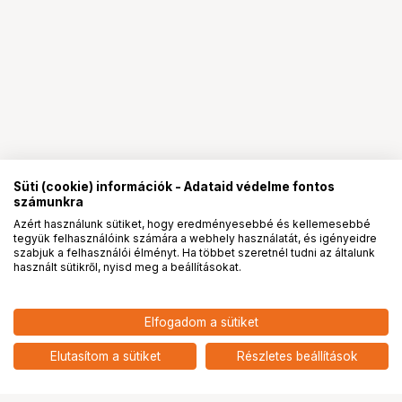
Süti (cookie) információk - Adataid védelme fontos
számunkra
Azért használunk sütiket, hogy eredményesebbé és kellemesebbé
tegyük felhasználóink számára a webhely használatát, és igényeidre
PRO
partnerségek
szabjuk a felhasználói élményt. Ha többet szeretnél tudni az általunk
használt sütikről, nyisd meg a beállításokat.
27 346
HUF
Elfogadom a sütiket
SANDISK Extreme Pro SDXC
nettó: 21 532 HUF
200/90MB/s UHS-I U3 V30
add
128GB (121596)
Elutasítom a sütiket
Részletes beállítások
Ugrás az oldal tetejére