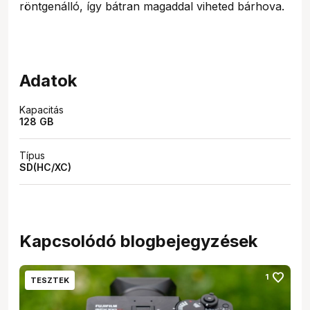
röntgenálló, így bátran magaddal viheted bárhova.
Adatok
Kapacitás
128 GB
Típus
SD(HC/XC)
Kapcsolódó blogbejegyzések
favorite
1
TESZTEK