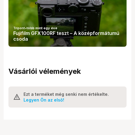
Tripont
•
több mint egy éve
Fujifilm GFX100RF teszt – A középformátumú
csoda
Vásárlói vélemények
Ezt a terméket még senki nem értékelte.
Legyen Ön az első!