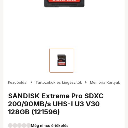
arrow_right
arrow_right
Kezdőoldal
Tartozékok és kiegészítők
Memória Kártyák
SANDISK Extreme Pro SDXC
200/90MB/s UHS-I U3 V30
128GB (121596)
Még nincs értékelés