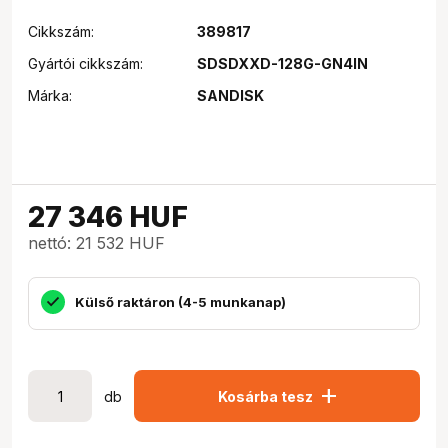
Cikkszám:
389817
Gyártói cikkszám:
SDSDXXD-128G-GN4IN
Márka:
SANDISK
27 346
HUF
nettó: 21 532 HUF
Külső raktáron (4-5 munkanap)
add
db
Kosárba tesz