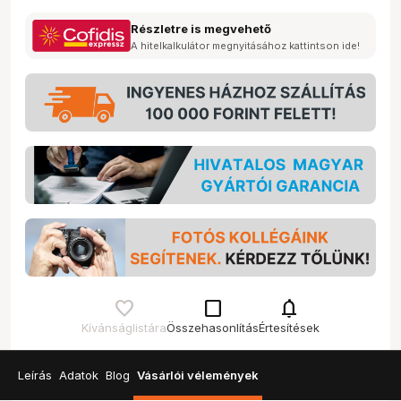
Részletre is megvehető
A hitelkalkulátor megnyitásához kattintson ide!
check_box_outline_blank
notifications
Kívánságlistára
Összehasonlítás
Értesítések
Leírás
Adatok
Blog
Vásárlói vélemények