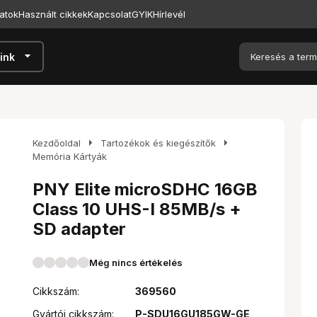
atok
Használt cikkek
Kapcsolat
GYIK
Hírlevél
arrow_drop_down
ink
arrow_right
arrow_right
Kezdőoldal
Tartozékok és kiegészítők
Memória Kártyák
PNY Elite microSDHC 16GB
Class 10 UHS-I 85MB/s +
SD adapter
Még nincs értékelés
Cikkszám:
369560
Gyártói cikkszám:
P-SDU16GU185GW-GE