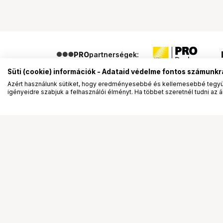
PRO
partnerségek:
Süti (cookie) információk - Adataid védelme fontos számunkr
Azért használunk sütiket, hogy eredményesebbé és kellemesebbé tegyük
igényeidre szabjuk a felhasználói élményt. Ha többet szeretnél tudni az ált
Segítség a vásárláshoz
Ismerj
Fizetési lehetőségek
Bemuta
Szállítással kapcsolatos részletek
Vevőink
Reklamáció és termékvisszaküldés
Bemutat
Fogyasztói elállás
Rendez
Adattörlő kódok
Diákkár