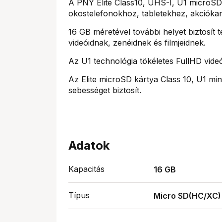
A PNY Elite Class10, UHS-I, U1 microSD
okostelefonokhoz, tabletekhez, akciók
16 GB méretével további helyet biztosít 
videóidnak, zenéidnek és filmjeidnek.
Az U1 technológia tökéletes FullHD videó
Az Elite microSD kártya Class 10, U1 minő
sebességet biztosít.
Adatok
Kapacitás
16 GB
Típus
Micro SD(HC/XC)