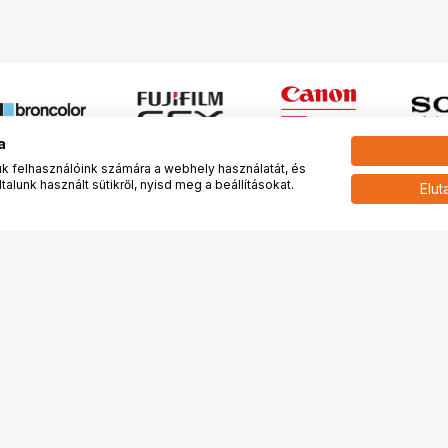
a
 felhasználóink számára a webhely használatát, és
alunk használt sütikről, nyisd meg a beállításokat.
Elut
 meg minket!
További oldalaink
tkozunk
Fotókönyv
 véleménye rólunk
Fotólabor
óterem és Stúdió
Digitalizálás
vények
PhaseOne
tya
Bluechip