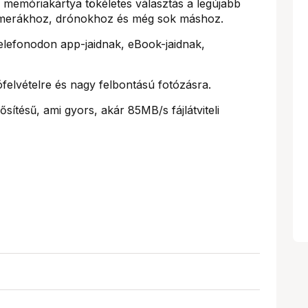
 memóriakártya tökéletes választás a legújabb
amerákhoz, drónokhoz és még sok máshoz.
telefonodon app-jaidnak, eBook-jaidnak,
felvételre és nagy felbontású fotózásra.
sítésű, ami gyors, akár 85MB/s fájlátviteli