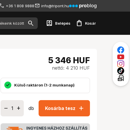
+36 1 808 9888
info@tripont.hu
account_box
shopping_bag
Belépés
Kosár
5 346
HUF
nettó: 4 210 HUF
local_post_office
Külső raktáron (1-2 munkanap)
add
db
Kosárba tesz