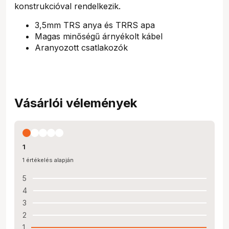
konstrukcióval rendelkezik.
3,5mm TRS anya és TRRS apa
Magas minőségű árnyékolt kábel
Aranyozott csatlakozók
Vásárlói vélemények
1
1 értékelés alapján
5
4
3
2
1