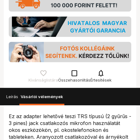
check_box_outline_blank
notifications
Kívánságlistára
Összehasonlítás
Értesítések
Leírás
Vásárlói vélemények
Ez az adapter lehetővé teszi TRS típusú (2 gyűrűs -
3 pines) jack csatlakozós mikrofon használatát
okos eszközökön, pl. okostelefonokon és
tableteken. Aranyozott csatlakozóval és árnyékolt