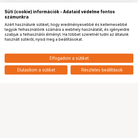
Süti (cookie) információk - Adataid védelme fontos
számunkra
Azért használunk sütiket, hogy eredményesebbé és kellemesebbé
tegyük felhasználóink számára a webhely használatát, és igényeidre
PRO
partnerségek
szabjuk a felhasználói élményt. Ha többet szeretnél tudni az általunk
használt sütikről, nyisd meg a beállításokat.
2 990
HUF
Elfogadom a sütiket
BOYA BY-CIP TRS -> TRRS
nettó: 2 354 HUF
adapter
add
Elutasítom a sütiket
Részletes beállítások
1
Ugrás az oldal tetejére
Segítség a vásárláshoz
Fizetési lehetőségek
Szállítással kapcsolatos részletek