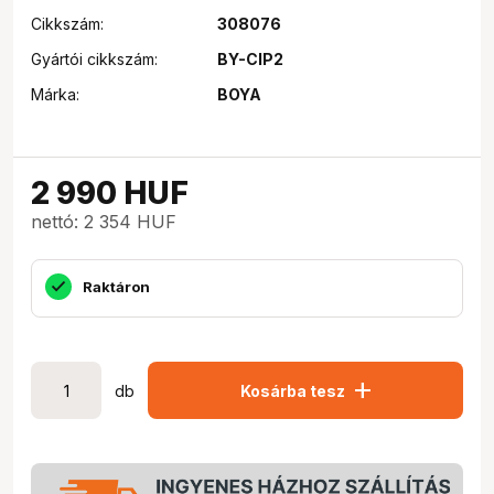
Cikkszám:
308076
Gyártói cikkszám:
BY-CIP2
Márka:
BOYA
2 990
HUF
nettó: 2 354 HUF
Raktáron
add
db
Kosárba tesz