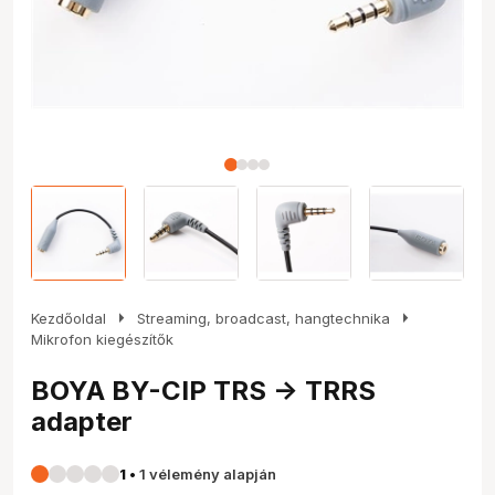
arrow_right
arrow_right
Kezdőoldal
Streaming, broadcast, hangtechnika
Mikrofon kiegészítők
BOYA BY-CIP TRS -> TRRS
adapter
1
•
1 vélemény alapján