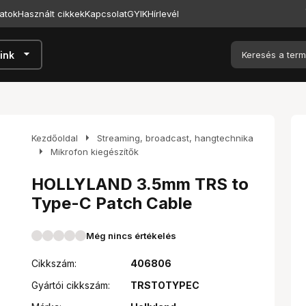
atok
Használt cikkek
Kapcsolat
GYIK
Hírlevél
arrow_drop_down
ink
arrow_right
Kezdőoldal
Streaming, broadcast, hangtechnika
arrow_right
Mikrofon kiegészítők
HOLLYLAND 3.5mm TRS to
Type-C Patch Cable
Még nincs értékelés
Cikkszám:
406806
Gyártói cikkszám:
TRSTOTYPEC