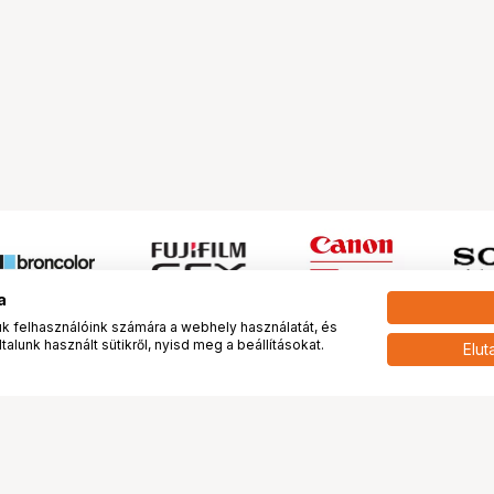
a
 felhasználóink számára a webhely használatát, és
alunk használt sütikről, nyisd meg a beállításokat.
Elut
 meg minket!
További oldalaink
tkozunk
Fotókönyv