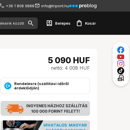
+36 1 808 9888
info@tripont.hu
account_box
shopping_bag
Belépés
Kosár
5 090
HUF
nettó: 4 008 HUF
local_post_office
Rendelésre (szállítási időről
érdeklődjön)