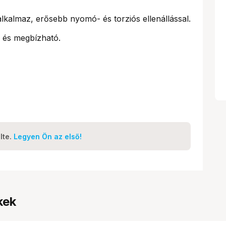
 alkalmaz, erősebb nyomó- és torziós ellenállással.
 és megbízható.
lte.
Legyen Ön az első!
kek