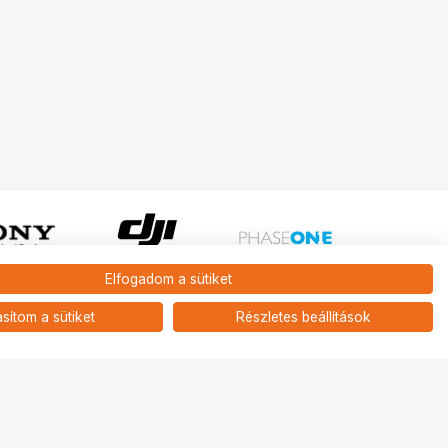
Elfogadom a sütiket
Ugrás az oldal tetejére
asítom a sütiket
Részletes beállítások
Tripont Szaküzlet
1131 Budapest, Keszkenő utca 22.