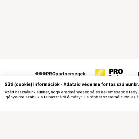
PRO
partnerségek:
Süti (cookie) információk - Adataid védelme fontos számunkr
Azért használunk sütiket, hogy eredményesebbé és kellemesebbé tegyük
igényeidre szabjuk a felhasználói élményt. Ha többet szeretnél tudni az ált
Segítség a vásárláshoz
Ismerj
Fizetési lehetőségek
Bemuta