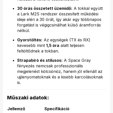
30 órás összetett üzemidő:
A tokkal együtt
a Lark M2S rendszer összesített működési
ideje eléri a 30 órát, így akár egy többnapos
forgatást is végigcsinálhat külső áramforrás
nélkül.
Gyorstöltés:
Az egységek (TX és RX)
kevesebb mint
1,5 óra
alatt teljesen
feltöltődnek a tokban.
Strapabíró és stílusos:
A Space Gray
fényezés nemcsak professzionális
megjelenést kölcsönöz, hanem jól ellenáll az
ujjlenyomatoknak és a kisebb karcolásoknak
is.
Műszaki adatok:
Jellemző
Specifikáció