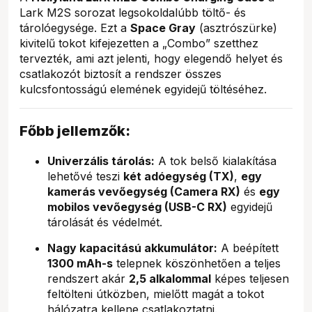
Lark M2S sorozat legsokoldalúbb töltő- és
tárolóegysége. Ezt a
Space Gray
(asztrószürke)
kivitelű tokot kifejezetten a „Combo” szetthez
tervezték, ami azt jelenti, hogy elegendő helyet és
csatlakozót biztosít a rendszer összes
kulcsfontosságú elemének egyidejű töltéséhez.
Főbb jellemzők:
Univerzális tárolás:
A tok belső kialakítása
lehetővé teszi
két adóegység (TX)
,
egy
kamerás vevőegység (Camera RX)
és
egy
mobilos vevőegység (USB-C RX)
egyidejű
tárolását és védelmét.
Nagy kapacitású akkumulátor:
A beépített
1300 mAh-s
telepnek köszönhetően a teljes
rendszert akár
2,5 alkalommal
képes teljesen
feltölteni útközben, mielőtt magát a tokot
hálózatra kellene csatlakoztatni.