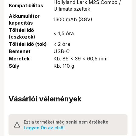
Hollyland Lark M2S Combo /
Kompatibilitás
Ultimate szettek
Akkumulátor
1300 mAh (3.8V)
kapacitás
Töltési idő
< 1,5 óra
(eszközök)
Töltési idő (tok)
< 2 óra
Bemenet
USB-C
Méretek
Kb. 86 × 39 × 60,5 mm
Súly
Kb. 110 g
Vásárlói vélemények
Ezt a terméket még senki nem értékelte.
Legyen Ön az első!