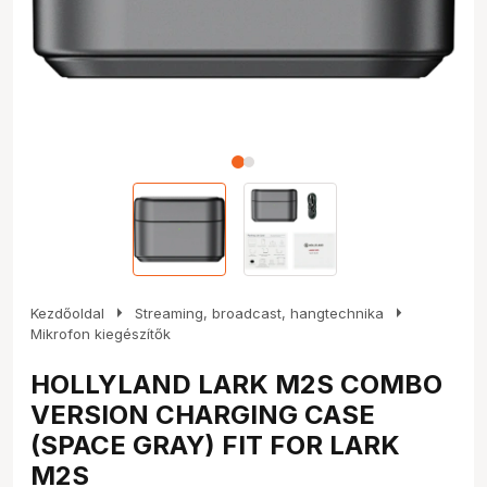
arrow_right
arrow_right
Kezdőoldal
Streaming, broadcast, hangtechnika
Mikrofon kiegészítők
HOLLYLAND LARK M2S COMBO
VERSION CHARGING CASE
(SPACE GRAY) FIT FOR LARK
M2S