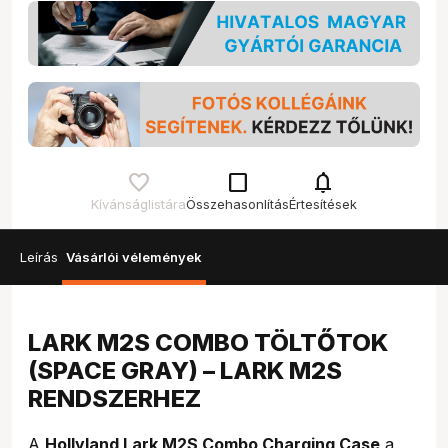
check_box_outline_blank
notifications
Kívánságlistára
Összehasonlítás
Értesítések
Leírás
Vásárlói vélemények
LARK M2S COMBO TÖLTŐTOK
(SPACE GRAY) – LARK M2S
RENDSZERHEZ
A
Hollyland Lark M2S Combo Charging Case
a