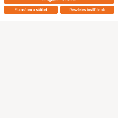
HOLLYLAND LARK M2S COMBO
21 900
HUF
VERSION CHARGING CASE (SPACE
Elutasítom a sütiket
Részletes beállítások
nettó: 17 244 HUF
GRAY) FIT FOR LARK M2S
Ugrás az oldal tetejére
Segítség a vásárláshoz
Fizetési lehetőségek
Szállítással kapcsolatos részletek
Reklamáció és termékvisszaküldés
Fogyasztói elállás
Adattörlő kódok
Cofidis Express áruhitel
Lízing lehetőségek
Ajándékutalvány