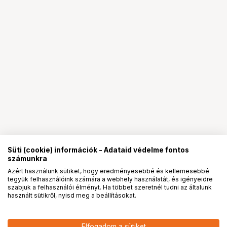
Süti (cookie) információk - Adataid védelme fontos
számunkra
Azért használunk sütiket, hogy eredményesebbé és kellemesebbé
tegyük felhasználóink számára a webhely használatát, és igényeidre
PRO
partnerségek
szabjuk a felhasználói élményt. Ha többet szeretnél tudni az általunk
használt sütikről, nyisd meg a beállításokat.
Elfogadom a sütiket